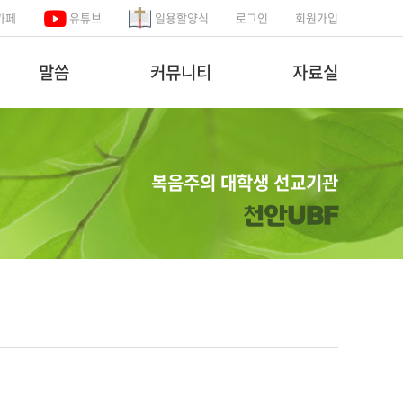
카페
유튜브
일용할양식
로그인
회원가입
말씀
커뮤니티
자료실
복음주의 대학생 선교기관
천안UBF