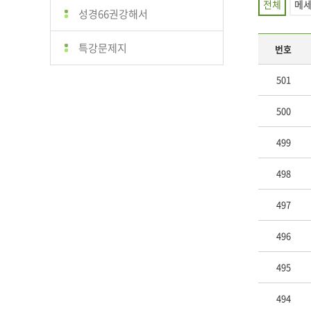
전체
메
성경66권강해서
특강문제지
번호
501
500
499
498
497
496
495
494