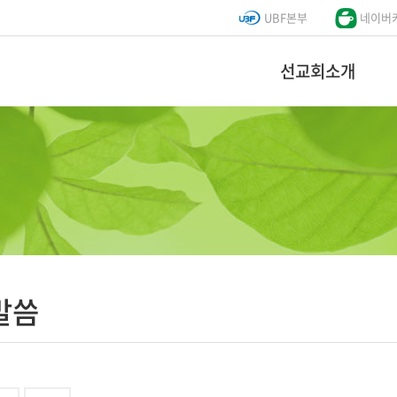
UBF본부
네이버
선교회소개
말씀