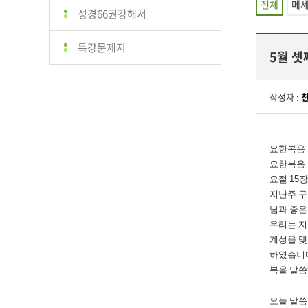
전체
메
성경66권강해서
특강문제지
5월 셋
작성자 :
요한복음
요한복음
요절
15
지난주 
님과 좋은
우리는 지
계성을 맺
하였습니
복을 말
오늘 말씀