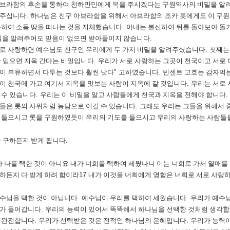
브라함의 후손을 통하여 천하만민에게 복을 주시겠다는 구원역사의 비밀을 알
려주십니다
.
하나님은 친구 아브라함을 위해서 아브라함의 조카 롯에게도 이 구
못하여 소돔 땅을 떠나는 것을 지체했습니다
.
아내는 불신하여 뒤를 돌아보아 돌
밀을 알려주어도 믿음이 없으면 받아들이지 않습니다
.
로 사랑하면 예수님도 친구인 우리에게 두 가지 비밀을 알려주셨습니다
.
첫째는
안 믿으면 지옥 간다는 비밀입니다
.
우리가 서로 사랑하는 그곳이 천국이고 서로
이 부유하면서 다투는 것보다 훨씬 낫다
"
고하였습니다
.
빈센트 고흐는 감자먹
이 천국에 가고 여기서 지옥을 맛보는 사람이 지옥에 갈 것입니다
.
우리는 서로 
 수 있습니다
.
우리는 이 비밀을 알고 사람들에게 천국과 지옥을 전해야 합니다
.
들은 롯의 사위처럼 농담으로 여길 수 있습니다
.
그래도 우리는 그들을 위해서 
 들으시고 롯을 구원하였듯이 우리의 기도를 들으시고 우리의 사랑하는 사람들
 구하든지 받게 됩니다
.
 나를 택한 것이 아니요 내가 너희를 택하여 세웠나니 이는 너희로 가서 열매를 
하든지 다 받게 하려 함이라
17
내가 이것을 너희에게 명함은 너희로 서로 사랑
수님을 택한 것이 아닙니다
.
예수님이 우리를 택하여 세웠습니다
.
우리가 예수
의가 들어갑니다
.
우리의 능력이 있어서 똑똑해서 하나님을 선택한 것처럼 생각
 완전합니다
.
우리가 선택받은 것은 전적인 하나님의 은혜입니다
.
우리가 능력