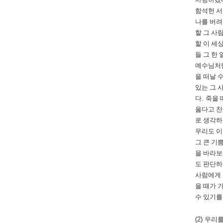
함석헌 
나를 버려
할 그 사
할 이 세
들 그 한
예수님처럼
을 떠날 
있는 그 
다
.
죽을 
옳다고 찬
로 생각
우리도 이
그 큰 기
을 바라
도 판단하
사람에게
을 때가 
수 있기를
(2)
우리를