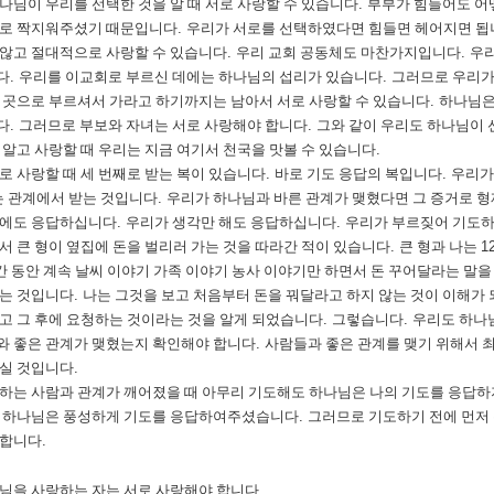
나님이 우리를 선택한 것을 알 때 서로 사랑할 수 있습니다
.
부부가 힘들어도 어
부로 짝지워주셨기 때문입니다
.
우리가 서로를 선택하였다면 힘들면 헤어지면 됩
않고 절대적으로 사랑할 수 있습니다
.
우리 교회 공동체도 마찬가지입니다
.
우리
다
.
우리를 이교회로 부르신 데에는 하나님의 섭리가 있습니다
.
그러므로 우리가
 곳으로 부르셔서 가라고 하기까지는 남아서 서로 사랑할 수 있습니다
.
하나님은
다
.
그러므로 부보와 자녀는 서로 사랑해야 합니다
.
그와 같이 우리도 하나님이 
 알고 사랑할 때 우리는 지금 여기서 천국을 맛볼 수 있습니다
.
로 사랑할 때 세 번째로 받는 복이 있습니다
.
바로 기도 응답의 복입니다
.
우리가
 관계에서 받는 것입니다
.
우리가 하나님과 바른 관계가 맺혔다면 그 증거로 
음에도 응답하십니다
.
우리가 생각만 해도 응답하십니다
.
우리가 부르짖어 기도
서 큰 형이 옆집에 돈을 벌리러 가는 것을 따라간 적이 있습니다
.
큰 형과 나는
1
간 동안 계속 날씨 이야기 가족 이야기 농사 이야기만 하면서 돈 꾸어달라는 말을
는 것입니다
.
나는 그것을 보고 처음부터 돈을 꿔달라고 하지 않는 것이 이해가
고 그 후에 요청하는 것이라는 것을 알게 되었습니다
.
그렇습니다
.
우리도 하나
 좋은 관계가 맺혔는지 확인해야 합니다
.
사람들과 좋은 관계를 맺기 위해서 
실 것입니다
.
하는 사람과 관계가 깨어졌을 때 아무리 기도해도 하나님은 나의 기도를 응답
때 하나님은 풍성하게 기도를 응답하여주셨습니다
.
그러므로 기도하기 전에 먼저
 합니다
.
님을 사랑하는 자는 서로 사랑해야 합니다
.