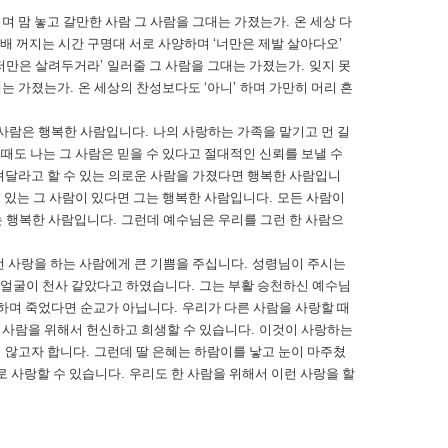
기며 맘 놓고 갈만한 사람 그 사람을 그대는 가졌는가
.
온 세상 다
 배 꺼지는 시간 구명대 서로 사양하며
‘
너만은 제발 살아다오
’
 저만은 살려두거라
’
일러줄 그 사람을 그대는 가졌는가
.
잊지 못
그대는 가졌는가
.
온 세상의 찬성보다도
‘
아니
’
하며 가만히 머리 흔
그 사람은 행복한 사람입니다
.
나의 사랑하는 가족을 맡기고 먼 길
 때도 나는 그 사람은 믿을 수 있다고 절대적인 신뢰를 보낼 수
려달라고 할 수 있는 의로운 사람을 가졌다면 행복한 사람입니
수 있는 그 사람이 있다면 그는 행복한 사람입니다
.
모든 사람이
는 행복한 사람입니다
.
그런데 예수님은 우리를 그런 한 사람으
 사랑을 하는 사람에게 큰 기쁨을 주십니다
.
성령님이 주시는
 얼굴이 천사 같았다고 하였습니다
.
그는 부활 승천하신 예수님
하며 죽었다면 순교가 아닙니다
.
우리가 다른 사람을 사랑할 때
 사람을 위해서 헌신하고 희생할 수 있습니다
.
이것이 사랑하는
지 않고자 합니다
.
그런데 딸 은혜는 하람이를 낳고 눈이 마주쳤
로 사랑할 수 있습니다
.
우리도 한 사람을 위해서 이런 사랑을 할