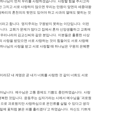
 하나님이 먼저 우리를 사랑하셨습니다
.
사랑할 힘을 주시고자
만 그치고 서로 사랑하지 않으면 우리는 만원이 앞면의 세종대왕
원짜리의 혼천의의 뒷면도 있어야 하고 사과의 열매도 맺히는 것
이라고 합니다
.
영지주의는 구원받지 못하는 이단입니다
.
이런
합니다
.
교회가 문제가 많다고 집에서 혼자 신앙생활하고 교회에
 우리나라의 김교신씨와 같은 분입니다
.
이분들은 훌륭한 사상
의 사랑을 받았으면 서로 사랑하는 것이 힘들어도 서로 사랑해
 하나님의 사랑을 받고 서로 사랑할 때 하나님은 구원의 은혜뿐
함이라
12
내 계명은 곧 내가 너희를 사랑한 것 같이 너희도 서로
 아닙니다
.
예수님은 고통 중에도 기쁨도 충만하였습니다
.
사랑
 행복한 것입니다
.
윤동주는 십자가라는 시에서 예수님을
‘
괴로웠
적으로 괴로웠지만 사랑하심으로 온인류를 살릴 수 있다고 생각
밑에 꽃처럼 붉은 피를 흘리겠다
’
고 하였습니다
.
자신도 기쁘게