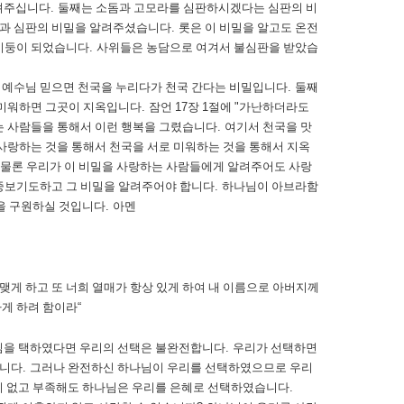
려주십니다
.
둘째는 소돔과 고모라를 심판하시겠다는 심판의 비
원과 심판의 비밀을 알려주셨습니다
.
롯은 이 비밀을 알고도 온전
기둥이 되었습니다
.
사위들은 농담으로 여겨서 불심판을 받았습
 예수님 믿으면 천국을 누리다가 천국 간다는 비밀입니다
.
둘째
 미워하면 그곳이 지옥입니다
.
잠언
17
장
1
절에
"
가난하더라도
는 사람들을 통해서 이런 행복을 그렸습니다
.
여기서 천국을 맛
사랑하는 것을 통해서 천국을 서로 미워하는 것을 통해서 지옥
물론 우리가 이 비밀을 사랑하는 사람들에게 알려주어도 사랑
중보기도하고 그 비밀을 알려주어야 합니다
.
하나님이 아브라함
을 구원하실 것입니다
.
아멘
맺게 하고 또 너희 열매가 항상 있게 하여 내 이름으로 아버지께
하게 하려 함이라
“
님을 택하였다면 우리의 선택은 불완전합니다
.
우리가 선택하면
합니다
.
그러나 완전하신 하나님이 우리를 선택하였으므로 우리
이 없고 부족해도 하나님은 우리를 은혜로 선택하였습니다
.