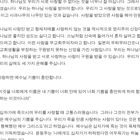
합니다
.
하나님도 우리가 서로 사랑할 수 없다는 것을 너무나 잘 아십니다
.
그래서
주셨습니다
.
우리는 하나님 사랑을 받아야 합니다
.
우리가 그 사랑을 받는 것으로
것이고 사과나무의 나무만 있는 것과 같습니다
.
사랑을 받았으면 사랑을 해야 만
나님의 사랑만 받고 형제자매를 사랑하지 않는 것을 역사적으로 영지주의 신앙
나님은 좋지만 성도는 싫다고 합니다
.
스님처럼 산속에 들어가서 혼자 살려고 
않으려고 합니다
.
이런 사람을 무교회주의자라고 합니다
.
일본의 우찌무라간조나
교회생활을 부정하는 구원받지 못하는 신앙을 가진 사람입니다
.
우리는 하나님
.
하나님의 사랑을 받고 서로 사랑하는 사람이 구원을 받을 수 있습니다
.
우리가
리의 삶에도 세 가지 은혜를 주십니다
.
사랑하면 예수님 기쁨이 충만합니다
.
이것을 너희에게 이름은 내 기쁨이 너희 안에 있어 너희 기쁨을 충만하게 하려 
 하는 이것이니라
“
십자가에 죽으시며 우리를 사랑할 때 고통스러웠습니다
.
그러나 그것이 전부가
은 예수님의 기쁨을 주십니다
.
우리가 죽을 만큼 사랑하는 사람이 있다는 것은
 행복했던 예수 그리스도
’
라고 하였습니다
.
예수님은 십자가에 죽는 것이 육체
쁨이 가득하였습니다
.
윤동주는
‘
나에게도 십자가가 허락된다면 어두워가는 하늘 
다는 말입니다
.