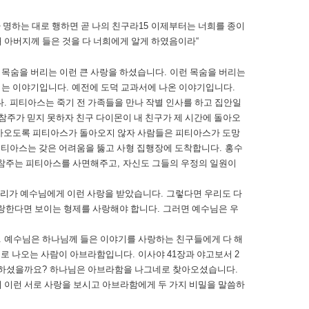
 명하는 대로 행하면 곧 나의 친구라
15
이제부터는 너희를 종이
내 아버지께 들은 것을 다 너희에게 알게 하였음이라
“
목숨을 버리는 이런 큰 사랑을 하셨습니다
.
이런 목숨을 버리는
리는 이야기입니다
.
예전에 도덕 교과서에 나온 이야기입니다
.
다
.
피티아스는 죽기 전 가족들을 만나 작별 인사를 하고 집안일
참주가 믿지 못하자 친구 다이몬이 내 친구가 제 시간에 돌아오
가오도록 피티아스가 돌아오지 않자 사람들은 피티아스가 도망
티아스는 갖은 어려움을 뚫고 사형 집행장에 도착합니다
.
홍수
 참주는 피티아스를 사면해주고
,
자신도 그들의 우정의 일원이
리가 예수님에게 이런 사랑을 받았습니다
.
그렇다면 우리도 다
랑한다면 보이는 형제를 사랑해야 합니다
.
그러면 예수님은 우
.
예수님은 하나님께 들은 이야기를 사랑하는 친구들에게 다 해
로 나오는 사람이 아브라함입니다
.
이사야
41
장과 야고보서
2
씀하셨을까요
?
하나님은 아브라함을 나그네로 찾아오셨습니다
.
 이런 서로 사랑을 보시고 아브라함에게 두 가지 비밀을 말씀하