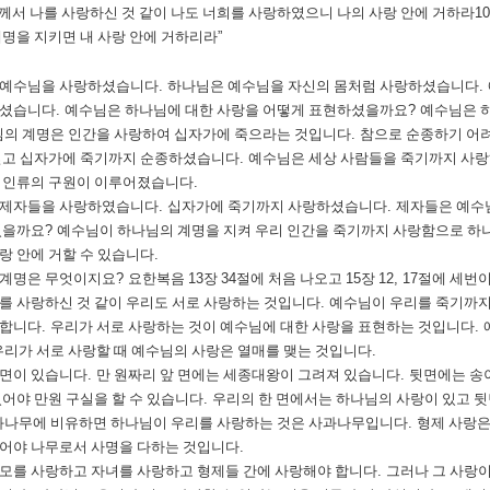
께서 나를 사랑하신 것 같이 나도 너희를 사랑하였으니 나의 사랑 안에 거하라
1
계명을 지키면 내 사랑 안에 거하리라
”
 예수님을 사랑하셨습니다
.
하나님은 예수님을 자신의 몸처럼 사랑하셨습니다
.
하셨습니다
.
예수님은 하나님에 대한 사랑을 어떻게 표현하셨을까요
?
예수님은 
의 계명은 인간을 사랑하여 십자가에 죽으라는 것입니다
.
참으로 순종하기 어
믿고 십자가에 죽기까지 순종하셨습니다
.
예수님은 세상 사람들을 죽기까지 사
 인류의 구원이 이루어졌습니다
.
 제자들을 사랑하였습니다
.
십자가에 죽기까지 사랑하셨습니다
.
제자들은 예수
있을까요
?
예수님이 하나님의 계명을 지켜 우리 인간을 죽기까지 사랑함으로 하
랑 안에 거할 수 있습니다
.
 계명은 무엇이지요
?
요한복음
13
장
34
절에 처음 나오고
15
장
12, 17
절에 세번
를 사랑하신 것 같이 우리도 서로 사랑하는 것입니다
.
예수님이 우리를 죽기까
 합니다
.
우리가 서로 사랑하는 것이 예수님에 대한 사랑을 표현하는 것입니다
.
우리가 서로 사랑할 때 예수님의 사랑은 열매를 맺는 것입니다
.
양면이 있습니다
.
만 원짜리 앞 면에는 세종대왕이 그려져 있습니다
.
뒷면에는 송
있어야 만원 구실을 할 수 있습니다
.
우리의 한 면에서는 하나님의 사랑이 있고 뒷
과나무에 비유하면 하나님이 우리를 사랑하는 것은 사과나무입니다
.
형제 사랑
어야 나무로서 사명을 다하는 것입니다
.
모를 사랑하고 자녀를 사랑하고 형제들 간에 사랑해야 합니다
.
그러나 그 사랑