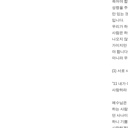
죽어야 
성령을 
만 있는 
입니다
.
우리가 하
사람은 하
나오지 
가이지만 
야 합니다
아니라 우
(1)
서로 
”11
내가 
사랑하라
예수님은 
하는 사람
던 사나이
하니 기
사랑하겠