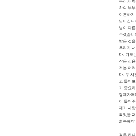
우리가 하
하여 부
이혼하지 
님이십니
님이 다른
주셨습니
받은 것을
우리가 서
다
.
기도는
작은 신
저는 어려
다
.
두 시
고 물어보
가 중요하
형제자매와
이 들어주
제가 사랑
되었을 
회복해야
결론 하나