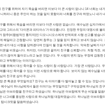
 친구를 위하여 자기 목숨을 버리면 이보다 더 큰 사랑이 없나니
14
너희는 내가
아니하리니 종은 주인이 하는 것을 알지 못함이라 너희를 친구라 하였노니 내가 
구를 위해서 목숨을 버리면 이보다 더큰 사랑은 없습니다
.
예수님은 십자가에서 
 고대 그리스의
‘
다이몬과 피티아스
’
가 떠오릅니다
.
진정한 우정의 대명사로 불
가 참주
(
비합법적인 통치자
)
인 디오니시오스에게 반역죄로 사형 선고를 받습니
하게 해달라고 간청합니다
.
당연히 참주는 그 말을 믿지 못하고 보내지 않습니다
.
면 내가 대신 사형을 당하겠다며 인질이 될 것을 자처합니다
.
약속한 날짜가 다
다이몬을 비웃습니다
.
하지만
,
다이몬은 끝까지 친구를 신뢰합니다
.
처형 직전
,
피
다리가 끊어져 돌아오느라고 늦은 것입니다
.
두 사람의 변치 않는 우정에 감동한
달라고 부탁했다는 이야기입니다
.
대를 위해서 대신 죽어줄 수 있는 사랑이 참 사랑입니다
.
가장 큰 사랑입니다
.
우
매를 대신 죽어줄 수 있는 이런 사랑으로 해야 합니다
.
보이지 않는 예수님을 사
님의 친구로 삼아 주십니다
.
장 큰 특권은 무엇일까요
?
친구는 속 이야기를 다 털어놓고 할 수 있는 것입니다
.
예수님이 하나님에게서 들은 이야기는 무엇일까요
?
구약성경에 하나님의 친구
나님은 아브라함을 친구라고 하셨습니닥
.
하나님은 아브람에게 무슨 비밀을 말
은 나그네를 풍성한 사랑으로 하나님처럼 대접하였습니다
.
하나님은 아브라함의
.
탑시크릿을 말씀하셨습니다
.