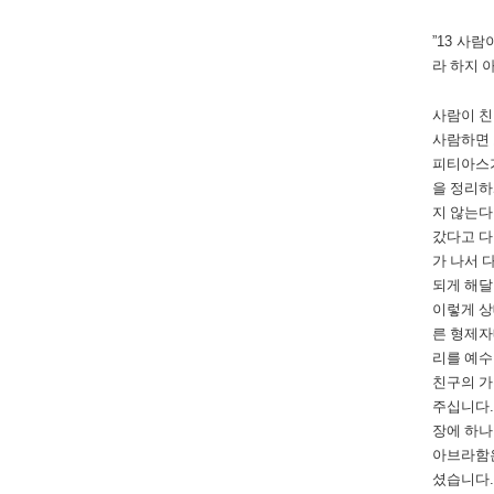
”13
사람이
라 하지 
사람이 친
사람하면
피티아스
을 정리
지 않는다
갔다고 
가 나서 
되게 해
이렇게 상
른 형제자
리를 예수
친구의 가
주십니다
장에 하
아브라함
셨습니다