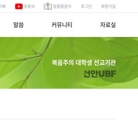
카페
유튜브
일용할양식
로그인
회원가입
말씀
커뮤니티
자료실
복음주의 대학생 선교기관
천안UBF