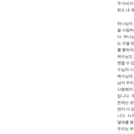
“9
아버지
희도 내 
하나님이
을 사랑
다
.
하나님
는 것을 
를 통하여
예수님도
현할 수 
수님의 사
예수님의
님이 우리
사랑해야
입니다
.
돈에는 
면이 다 
니다
.
사
열매를 맺
우리는 부