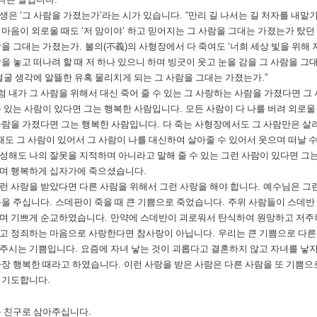
서생은
‘
그 사람을 가졌는가
’
라는 시가 있습니다
. “
만리 길 나서는 길 처자를 내맡
 마음이 외로울 때도
‘
저 맘이야
’
하고 믿어지는 그 사람을 그대는 가졌는가 탔던
람을 그대는 가졌는가
.
불의
(
不義
)
의 사형장에서 다 죽여도
‘
너희 세상 빛을 위해
상을 놓고 떠나려 할 때 저 하나 있으니 하며 빙긋이 웃고 눈을 감을 그 사람을 
 얼굴 생각에 알뜰한 유혹 물리치게 되는 그 사람을 그대는 가졌는가
.”
 내가 그 사람을 위해서 대신 죽어 줄 수 있는 그 사랑하는 사람을 가졌다면 
수 있는 사람이 있다면 그는 행복한 사람입니다
.
모든 사람이 다 나를 버려 외로울
사람을 가졌다면 그는 행복한 사람입니다
.
다 죽는 사형장에서도 그 사람만은 살
때도 그 사람이 있어서 그 사람이 나를 대신하여 살아줄 수 있어서 웃으며 떠날 
성해도 나의 잘못을 지적하며 아니라고 말해 줄 수 있는 그런 사람이 있다면 그
하며 행복하게 십자가에 죽으셨습니다
.
런 사랑을 받았다면 다른 사람을 위해서 그런 사랑을 해야 합니다
.
예수님은 그런
쁨을 주십니다
.
스데판이 죽을 때 큰 기쁨으로 죽었습니다
.
주위 사람들이 스데반
보며 기쁘게 순교하였습니다
.
만약에 스데반이 괴로워서 탄식하여 원망하고 저주
고 정죄하는 마음으로 사랑한다면 참사랑이 아닙니다
.
우리는 큰 기쁨으로 다른
 주시는 기쁨입니다
.
요즘에 자녀 낳는 것이 괴롭다고 결혼하지 않고 자녀를 낳
가장 행복한 때라고 하였습니다
.
이런 사랑을 받은 사람은 다른 사람을 또 기쁨으
 기도합니다
.
 친구로 삼아주십니다
.