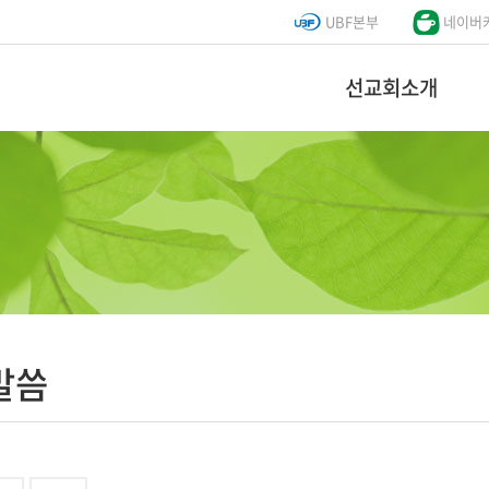
UBF본부
네이버
선교회소개
말씀