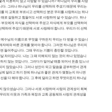
떻게 이혼하지 않고 사랑할 수 있습니까
?
하나님이 우리를 사랑
니다
.
그러나 하나님이 우리를 선택하여 주셨기 때문에 우리는
를 이 교회로 부르시고 선택하신 분은 우리를 사랑하시는 하나
 때로 갈등하고 힘들어도 서로 사랑하며 살 수 있습니다
.
하나
 부모에게 자식을 선택하여 주셨고 자식에게 부모를 선택하여
선택하여 주셨기 때문에 서로 사랑해야 합니다
.
우리가 이 선택
 예수님의 이름으로 무엇을 구하든지 우리는 다 받을 수 있습니
형제자매와 바른 관계를 맺어야 합니다
.
그러면 하나님은 우리의
하면 들어주십니다
.
그때 우리는 기쁨이 충만할 것입니다
.
2
살 차이입니다
.
나는 그 때 이해되지 않는 것이 하나 있었습니
 하지 않는 것입니다
.
그러다가 일어날 때쯤 되어서 돈좀 있느냐
 되지 않았습니다
.
그러나 성인이 되고 말씀을 공부하면서 관계
님께 달라고 하기 전에 하나님과 좋은 관게가 맺혔는지 아니면
최선을 다 해야 합니다
.
그 후에 달라고 하면 무엇이든지 하나님
하지 않으셨습니다
.
그러나 서로 사랑하며 사랑의 관계성이 회복
 우리의 이웃과 가족과 목장과 교회 공동체와 사랑의 관계성을