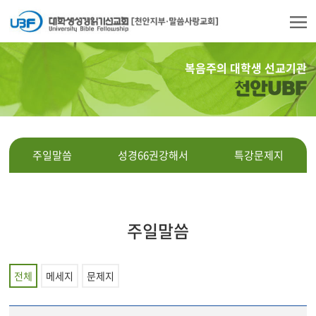
복음주의 대학생 선교기관
천안UBF
주일말씀
성경66권강해서
특강문제지
주일말씀
전체
메세지
문제지