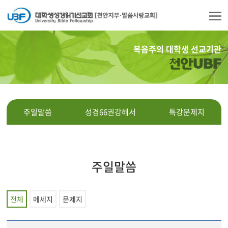
복음주의 대학생 선교기관
천안UBF
주일말씀
성경66권강해서
특강문제지
주일말씀
전체
메세지
문제지