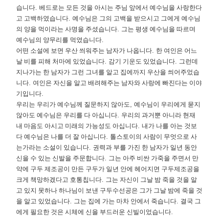
습니다
.
베드로는 모든 것을 아시는 주님 앞에서 예수님을 사랑한다
고 고백하였습니다
.
예수님은 그의 고백을 받으시고 그에게 예수님
의 양을 먹이라는 사명을 주셨습니다
.
그는 평생 예수님을 따르며
예수님의 양무리를 먹였습니다
.
어떤 소설에 보면 우산 씌워주는 남자가 나옵니다
.
한 여인은 어느
날 비를 피해 처마에 있었습니다
.
감기 기운도 있었습니다
.
그런데
지나가는 한 남자가 그런 그녀를 알고 집에까지 우산을 씌어주었습
니다
.
여인은 자신을 알고 배려해주는 남자와 사랑에 빠진다는 이야
기입니다
.
우리는 우리가 예수님께 질문하지 않아도
,
예수님이 우리에게 묻지
않아도 예수님은 우리를 다 아십니다
.
우리의 과거뿐 아니라 현재
내 마음도 아시고 미래의 가능성도 아십니다
.
내가 나를 아는 것보
다 예수님은 나를 더 잘 아십니다
.
톨스토이의 사람이 무엇으로 사
는가라는 소설이 있습니다
.
권력과 부를 가진 한 남자가 일년 동안
신을 수 있는 신발을 주문합니다
.
그는 아주 비싼 가죽을 주면서 만
약에 구두 제조공이 만든 구두가 일년 안에 헤어지면 구두제조공을
크게 책망하겠다고 호통칩니다
.
그는 자신이 그날 밤 죽을 것을 알
고 있지 못하나 하나님이 보낸 구두수선공은 그가 그날 밤에 죽을 것
을 알고 있었습니다
.
그는 집에 가는 마차 안에서 죽습니다
.
결국 그
에게 필요한 것은 시체에 신을 부드러운 신빌이었습니다
.