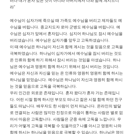
러나 내가 혼자 있는 것이 아니라 아버지께서 나와 함께 계시느니
라
”
예수님이 십자가에 죽으실 때 가족도 예수님을 버리고 제자들도 예
수님을 버립니다
.
종교지도자 로마 군병도 예수님을 버립니다
.
예
수님은 십자가 앞에서 혼자입니다
.
심지어 하나님도 잠시 예수님을
버리셨습니다
.
예수님은 십자가를 앞두고 고독하셨습니다
.
이 때 예수님은 하나님이 자신과 함께 계시는 것을 믿음으로 고독을
극복하였습니다
.
하나님이 십자가에서 예수님을 잠시 버리는 것도
온 인류와 함께 하기 위해서 잠시 버리는 것임을 아셨습니다
.
하나
님은 예수님과 영원히 함께 하시기 위해서 잠시 버리는 것입니다
.
예수님은 자신과 자신을 믿는 온 인류와 영원히 영원히 함께 하시는
하나님을 믿었습니다
.
예수님은 하나님이 자신과 영원히 함께 하시
는 것을 믿음으로 고독을 극복하십니다
.
우리 인간은 외로운 존재입니다
.
혼자 왔다가 혼자 가는 존재입니
다
.
어린 시절 함께 하시던 부모도 떠나고 젊은 시절 함께 하던 친구
들도 떠납니다
.
배우자도 한 사람이 먼저 떠납니다
.
온라인의 발달
로 연결되는 사람은 많지만 진정으로 마음이 통하는 사람은 별로 없
어서 마음은 고독합니다
.
사람들은 군중 속에 고독을 느낍니다
.
우
리가 어떻게 고독을 극복할 수 있을까요
?
나를 아시고 영원히 나와
함께 하시는 하나님을 믿음으로 극복할 수 있습니다
.
하나님은 영이