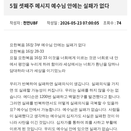
5월 셋째주 메시지 예수님 안에는 실패가 없다
작성자 :
천안UBF
작성일 :
2026-05-23 07:00:05
조회수 :
74
요한복음
16
장
3
부 예수님 안에는 실패가 없다
요한복음
16
장
28-33
요절 요한복음
16
장
33
이것을 너희에게 이르는 것은 너희로 내 안
에서 평안을 누리게 하려 함이라 세상에서는 너희가 환난을 당하나
담대하라 내가 세상을 이기었노라
우리가 반복하여 실패하면 실패의식이 생깁니다
.
실패의식을 가지
면 또 실패할 가능성이 커집니다
.
우리는 실패를 하지 않을 수는 없
습니다
.
에디슨은
1200
번 실패하고 백열전구를 발견했다고 합니다
.
그러면 실패를 반복하면서도 어떻게 실패의식을 극복할 수 있을까
요
?
예수님 안에서 가능합니다
.
예수님은 실패가 없습니다
.
사람들
이 실패했다고 생각하는 예수님의 십자가도 사실은 실패한 것이 아
니라 사탄을 이긴 것입니다
.
십자가를 통하여 죄를 사하고 부활에
이르게 된 것입니다
.
우리도 예수님 안에 있으면 실패가 없습니다
.