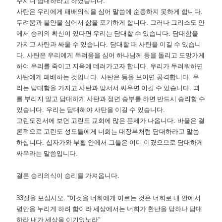
주시니 담대하라고 하셨습니다
.
사탄은 우리에게 패배의식을 심어 말씀에 순종하지 못하게 합니다
.
두려움과 불안을 심어서 삶을 포기하게 합니다
.
그러나 그리스도 안
에서 승리의 확신이 있다면 우리는 담대할 수 있습니다
.
담대함을
가지고 사탄과 싸울 수 있습니다
.
담대할 때 사탄을 이길 수 있습니
다
.
사탄은 우리에게 두려움을 심어 하나님께 등을 돌리고 도망가게
하여 우리를 죽이고 지옥에 데려가고자 합니다
.
우리가 두려워하면
사탄에게 패배하는 것입니다
.
사탄은 등을 보이면 공격합니다
.
우
리는 담대함을 가지고 사탄과 맞서서 싸우면 이길 수 있습니다
.
꾀
를 부리지 말고 담대하게 사탄과 정면 승부를 하면 반드시 승리할 수
있습니다
.
우리는 담대해야 사탄을 이길 수 있습니다
.
고린도전서에 보면 고린도 교회에 많은 문제가 나옵니다
.
바울은 결
론적으로 고린도 성도들에게 너희는 대장부처럼 담대하라고 말씀
하십니다
.
십자가와 부활 안에서 그들은 이미 이겼으므로 담대하게
싸우라는 말씀입니다
.
결론 승리의식이 승리를 가져옵니다
.
33
절을 보십시오
. “
이것을 너희에게 이르는 것은 너희로 내 안에서
평안을 누리게 하려 함이라 세상에서는 너희가 환난을 당하나 담대
하라 내가 세상을 이기었노라
”