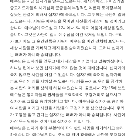
예수님은 지금 십자가를 앞두고 있습니다
.
제자의 배신과 이스라엘
종교지도자들의 시기심과 군중들의 부정적인 여론과 로마정부의
잘못된 판결에 의해서 십자가에 죽으십니다
.
그 뒤에는 사탄이 일하
고 있습니다
.
사탄은 예수님을 죽이면 자신들의 세상이 될 것이라고
합니다
.
예수님이 죽으실 때
12
시에서
3
시까지 어둠이 세상을 덮었
습니다
.
그것은 사탄이 잠시 예수님을 이긴 것처럼 보입니다
.
우리
가 보기에도 그 순간만큼은 사탄이 예수님을 이긴 것처럼 보입니다
.
세상 사람들은 기뻐하고 제자들은 슬퍼하였습니다
.
그러나 십자가
는 패배가 아니라 승리입니다
.
예수님은 십자가를 앞두고 내가 세상을 이기었다고 말씀하십니다
.
하나님 편에서 보면 십자가에 죽지 않는 것이 패배입니다
.
십자가에
죽지 않으면 사탄을 이길 수 없습니다
.
십자가에 죽어야 십자가의
피로 우리의 죄를 사하실 수 있습니다
.
죄를 근거로 우리를 공격하
는 사탄의 머리를 상하게 하실 수 있습니다
.
골로새서
2
장
15
에 보면
예수님은 통치자들과 권세들을 무력화하여 구경거리로 삼으시고
십자가로 그들을 승리하셨다고 합니다
.
예수님을 십자가로 승리하
여 사탄을 이기고 사탄을 사람들의 구경거리로 삼으셨습니다
.
우리
가 고통을 참고 견디는 십자가는 패배가 아니라 승리입니다
.
사탄이
가장 무서워하는 것이 바로 십자가의 피입니다
.
예수님은 십자가 후에 부활하여 죄의 삯인 사망을 제거하시고 승리
하셨습니다
.
예수님은 다시 오실 때 천년 왕국에서 사탄을 무저갱에