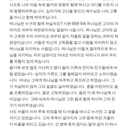
시므로 나의 마음 속에 들어와 영원히 함께 하시고 어디를 가든지 나
와 동행하여주십니다
.
십자가에 고난을 받으신 예수님은 나의 고통
을 아시고 함께 하여주십니다
.
하나님은 누구와 함께 하실까요
?
시편
68
편
5
에 하나님은 고아의 아
버지요 과부의 재판장이라는 말씀이 나옵니다
.
하나님은 고아와 같
이 고독한 자의 아버지요 과부와 같이 억울한 일을 당하는 과부의 재
판장이십니다
.
이들은 자신의 고독함을 알고 사람을 의지하지 않고
하나님을 의지하는 사람입니다
.
하나님은 이렇게 절대적으로 하나
님을 의지하는 자의 남편이요 아내요 아버지요 어머니가 되어 우리
를 외롭지 않게 하십니다
.
욥기에 보면 욥은 가난하고 병이 들자 가족과 친지와 친구들에게 버
림 받았습니다
.
심지어 가족도 그를 벌레같이 바라보고 소외시켰습
니다
.
아내는 그에게 하나님을 저주하고 죽으라고 하였습니다
.
그
가 자살하지 않자 그의 숨결도 싫어하였습니다
.
종들 어린아이도 욥
을 조롱하였습니다
.
욥은 고독하였습니다
.
욥은 이 때 하나님께 나
아갔습니다
.
그때 대속자 하나님은 그런 욥과 함께 하시며 그의 친
구가 되어주셨습니다
.
사도 바울이 이차 투옥 되었을 때 다 바울을 떠나고 누가만 그 곁을
지키고 있었습니다
.
그의 투옥이 길어지자 그와 함께 하던 자들이
다 바울을 버리고 갔습니다
.
긴 병에 효자 없다는 말과 같이 다 떠나