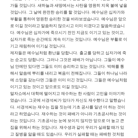
가둘 것입니다
.
새하늘과 새땅에서는 사탄을 영원히 지옥 불에 넣을
것입니다
.
그 날에 완전한 승리를 할 것입니다
.
예수님은 십자가와
부활을 통하여 영원한 승리한 것을 바라보셨습니다
.
예수님은 앞으
로 이길 것이라고 말씀하지 않으시고 이미 이겼다고 말씀하셨습니
다
.
예수님은 십자가에 죽으시기 전인 지금도 이기고 있는 것이고
,
십자가로 죽는 순간에도 계속 이기는 것입니다
.
예수님은 부활로 이
기고 재림하여 이기실 것입니다
.
제자들은 예수님처럼 환난을 당합니다
.
출교를 당하고 십자가에 죽
는 순교도 당합니다
.
그러나 그것은 패배가 아닙니다
.
그들이 예수
님 안에만 있다면 그들도 이미 승리하고 있는 것입니다
.
박해를 통
해서 말씀에 뿌리를 내리고 복음이 전해집니다
.
그들이 하나님 나라
에 소망을 갖는다면 그들은 이미 이긴 것입니다
.
그들은 예수님처럼
이기고 있는 것이고 앞으로도 이길 것입니다
.
말자쇼에서 대학에 떨어지고 재수하는 한 사람이 고민을 이야기하
였습니다
.
그곳에 서경석씨가 있다가 자신도 재수했다고 말했습니
다
.
서경석씨는 재수는 집을 짓는데 기초 공사를 일년 더 하는 것이
라고 하였습니다
.
재수하는 것이 패배가 아니라 기초공사하는 것이
라는 것입니다
.
기초공사는 눈에 보이지 않지만 앞으로 더 높고 큰
집을 위해서 하는 것입니다
.
재수생과 같이 우리가 실패할 때가 있
고 질병을 앓을 때도 있씁니다
.
우리가 실패할 때는 패배한 것처럼