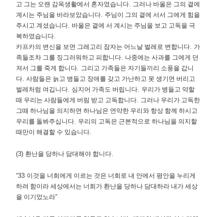
고 그는 오랜 감옥생활에서 혼자였습니다
.
그러나 바울은 그의 곁에
계시는 주님을 바라보았습니다
.
주님이 그의 곁에 서서 그에게 힘을
주시고 계셨습니다
.
바울은 곁에 서 계시는 주님을 보고 고독을 극
복하였습니다
.
카프카의 변신을 보면 그레고리 잠자는 어느날 벌레로 변합니다
.
가
족들조차 그를 징그러워하고 피합니다
.
나중에는 사과를 그에게 던
져서 그를 죽게 합니다
.
그리고 가족들은 자기들끼리 소풍을 갑니
다
.
사람들은 늙고 병들고 장애를 갖고 가난하고 못 생기면 버리고
벌레처럼 여깁니다
.
심지어 가족도 버립니다
.
우리가 병들고 약할
때 우리는 사람들에게 버림 받고 고독합니다
.
그러나 우리가 고독한
그때 하나님을 의지하면 하나님은 연약한 우리와 항상 함께 하시고
우리를 돌봐주십니다
.
우리의 고독은 근본적으로 하나님을 의지할
때만이 해결할 수 있습니다
.
(3)
환난을 당하나 담대해야 합니다
.
“33
이것을 너희에게 이르는 것은 너희로 내 안에서 평안을 누리게
하려 함이라 세상에서는 너희가 환난을 당하나 담대하라 내가 세상
을 이기었노라
”