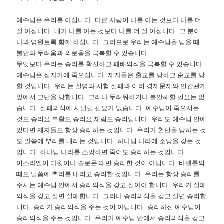
예수님은 우리를 아십니다
.
다른 사람이 나를 아는 것보다 나를 더
잘 아십니다
.
내가 나를 아는 것보다 나를 더 잘 아십니다
.
그 분이
나와 영원토록 함께 하십니다
.
그러므로 우리는 예수님을 믿을 때
불안과 두려움과 외로움을 극복할 수 있습니다
.
무엇보다 우리는 승리를 확신하고 패배의식을 극복할 수 있습니다
.
예수님은 십자가에 죽으십니다
.
제자들은 출교를 당하고 순교를 당
할 것입니다
.
우리는 질병과 시험 실패와 여러 경제문제와 인간관계
앞에서 고난을 당합니다
.
그러나 두려워하거나 불안해할 필요는 없
습니다
.
실패의식에 시달릴 필요가 없습니다
.
예수님이 죽으시는
것도 승리요 부활도 승리요 재림도 승리입니다
.
우리도 예수님 안에
있다면 제자들도 항상 승리하는 것입니다
.
우리가 환난을 당하는 것
도 말씀에 뿌리를 내리는 것입니다
.
하나님 나라에 소망을 갖는 것
입니다
.
하나님 나라를 소망하면 죽어도 승리하는 것입니다
.
이스라엘이 다윗이나 솔로몬 때만 승리한 것이 아닙니다
.
바벨론의
때도 말씀에 뿌리를 내리고 승리한 것입니다
.
우리는 항상 승리를
주시는 예수님 안에서 승리의식을 갖고 살아야 합니다
.
우리가 실패
의식을 갖고 살면 실패합니다
.
그러나 승리의식을 갖고 살면 승리합
니다
.
승리가 승리의식을 주는 것이 아닙니다
.
승리하신 예수님이
승리의식을 주는 것입니다
.
우리가 예수님 안에서 승리의식을 갖고