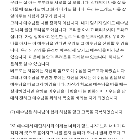
우리는 잘 아는 부부라도 서로를 잘 모릅니다
.
상대방이 나를 잘 몰
라줄 때 슬프기도 하고 화가 나기도 합니다
.
우리는 그래도 나를 잘
알아주는 사람과 친구가 됩니다
.
그러나 예수님은 나를 정확히 아십니다
.
내가 말하지 않아도 예수님
은 나의 불안 두려움도 아십니다
.
우리를 아시고 배려하시며 도와주
십니다
.
가장 정확하고 완전한 길로 우리를 인도하십니다
.
우리가
나를 아시는 이 예수님을 안다면 우리도 그 예수님을 신뢰할 수 있습
니다
.
우리의 장래를 온전히 예수님께 맡기고 예수님을 따라갈 수
있습니다
.
마음에 불안과 두려움을 극복할 수 있습니다
.
하나님의
은혜로 살 수 있습니다
.
베드로는 처음에는 자신의 힘으로 예수님을 따르고자 하였습니다
.
그러나 예수님을 부인한 후에는 자신을 아시는 예수님을 믿음으로
예수님을 따르고자 하였습니다
.
자신의 힘으로 예수님을 따를 때는
실패하였지만 은혜로 예수님을 따랏을 때는 변화되어 예수님을 담
대히 전하고 예수님을 위해서 목숨을 버리는 자가 되었습니다
.
(2)
예수님은 하나님이 함께 하심을 믿고 고독을 극복하였습니다
.
“31
예수께서 대답하시되 이제는 너희가 믿느냐
32
보라 너희가 다
각각 제 곳으로 흩어지고 나를 혼자 둘 때가 오나니 벌써 왔도다 그