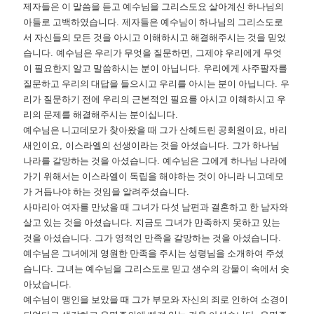
제자들은 이 말씀을 듣고 예수님을 그리스도요 살아계신 하나님의
아들로 고백하였습니다
.
제자들은 예수님이 하나님의 그리스도로
서 자신들의 모든 것을 아시고 이해하시고 해결해주시는 것을 믿었
습니다
.
예수님은 우리가 무엇을 질문하면
,
그제야 우리에게 무엇
이 필요한지 알고 말씀하시는 분이 아닙니다
.
우리에게 사주팔자를
질문하고 우리의 대답을 들으시고 우리를 아시는 분이 아닙니다
.
우
리가 질문하기 전에 우리의 근본적인 필요를 아시고 이해하시고 우
리의 문제를 해결해주시는 분이십니다
.
예수님은 니고데모가 찾아왔을 때 그가 산헤드린 공회원이요
,
바리
새인이요
,
이스라엘의 선생이라는 것을 아셨습니다
.
그가 하나님
나라를 갈망하는 것을 아셨습니다
.
예수님은 그에게 하나님 나라에
가기 위해서는 이스라엘이 독립을 해야하는 것이 아니라 니고데모
가 거듭나야 하는 것임을 알려주셨습니다
.
사마리아 여자를 만났을 때 그녀가 다섯 남편과 결혼하고 한 남자와
살고 있는 것을 아셨습니다
.
지금도 그녀가 만족하지 못하고 있는
것을 아셨습니다
.
그가 영적인 만족을 갈망하는 것을 아셨습니다
.
예수님은 그녀에게 영원한 만족을 주시는 성령님을 소개하여 주셨
습니다
.
그녀는 예수님을 그리스도로 믿고 생수의 강물이 속에서 솟
아났습니다
.
예수님이 맹인을 보았을 때 그가 부모와 자신의 죄로 인하여 소경이