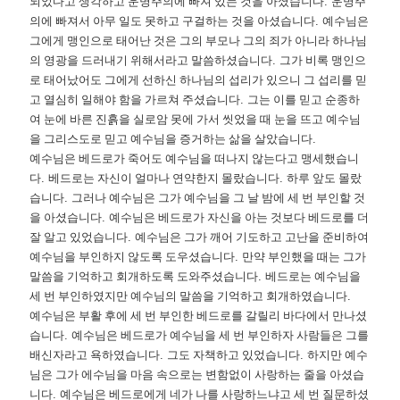
되었다고 생각하고 운명주의에 빠져 있는 것을 아셨습니다
.
운명주
의에 빠져서 아무 일도 못하고 구걸하는 것을 아셨습니다
.
예수님은
그에게 맹인으로 태어난 것은 그의 부모나 그의 죄가 아니라 하나님
의 영광을 드러내기 위해서라고 말씀하셨습니다
.
그가 비록 맹인으
로 태어났어도 그에게 선하신 하나님의 섭리가 있으니 그 섭리를 믿
고 열심히 일해야 함을 가르쳐 주셨습니다
.
그는 이를 믿고 순종하
여 눈에 바른 진흙을 실로암 못에 가서 씻었을 때 눈을 뜨고 예수님
을 그리스도로 믿고 예수님을 증거하는 삶을 살았습니다
.
예수님은 베드로가 죽어도 예수님을 떠나지 않는다고 맹세했습니
다
.
베드로는 자신이 얼마나 연약한지 몰랐습니다
.
하루 앞도 몰랐
습니다
.
그러나 예수님은 그가 예수님을 그 날 밤에 세 번 부인할 것
을 아셨습니다
.
예수님은 베드로가 자신을 아는 것보다 베드로를 더
잘 알고 있었습니다
.
예수님은 그가 깨어 기도하고 고난을 준비하여
예수님을 부인하지 않도록 도우셨습니다
.
만약 부인했을 때는 그가
말씀을 기억하고 회개하도록 도와주셨습니다
.
베드로는 예수님을
세 번 부인하였지만 예수님의 말씀을 기억하고 회개하였습니다
.
예수님은 부활 후에 세 번 부인한 베드로를 갈릴리 바다에서 만나셨
습니다
.
예수님은 베드로가 예수님을 세 번 부인하자 사람들은 그를
배신자라고 욕하였습니다
.
그도 자책하고 있었습니다
.
하지만 예수
님은 그가 에수님을 마음 속으로는 변함없이 사랑하는 줄을 아셨습
니다
.
예수님은 베드로에게 네가 나를 사랑하느냐고 세 번 질문하셨