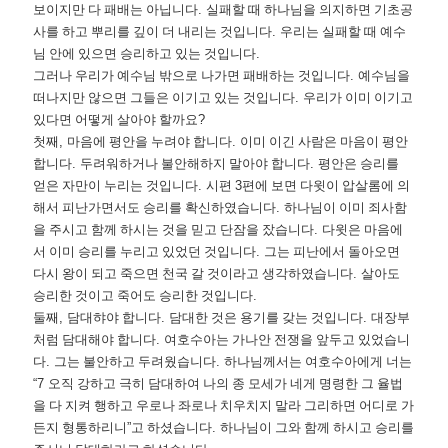
보이지만 다 패배는 아닙니다
.
실패할 때 하나님을 의지하면 기초공
사를 하고 뿌리를 깊이 더 내리는 것입니다
.
우리는 실패할 때 예수
님 안에 있으면 승리하고 있는 것입니다
.
그러나 우리가 예수님 밖으로 나가면 패배하는 것입니다
.
예수님을
떠나지만 않으면 그들은 이기고 있는 것입니다
.
우리가 이미 이기고
있다면 어떻게 살아야 할까요
?
첫째
,
마음에 평안을 누려야 합니다
.
이미 이긴 사람은 마음이 평안
합니다
.
두려워하거나 불안해하지 말아야 합니다
.
평안은 승리를
얻은 자만이 누리는 것입니다
.
시편
3
편에 보면 다윗이 압살롬에 의
해서 피난가면서도 승리를 확신하였습니다
.
하나님이 이미 죄사함
을 주시고 함께 하시는 것을 믿고 단잠을 잤습니다
.
다윗은 마음에
서 이미 승리를 누리고 있었던 것입니다
.
그는 피난에서 돌아오면
다시 왕이 되고 죽으면 천국 갈 것이라고 생각하였습니다
.
살아도
승리한 것이고 죽어도 승리한 것입니다
.
둘째
,
담대햐야 합니다
.
담대한 것은 용기를 갖는 것입니다
.
대장부
처럼 담대해야 합니다
.
여호수아는 가나안 전쟁을 앞두고 있었습니
다
.
그는 불안하고 두려웠습니다
.
하나님께서는 여호수아에게 너는
“7
오직 강하고 극히 담대하여 나의 종 모세가 네게 명령한 그 율법
을 다 지켜 행하고 우로나 좌로나 치우치지 말라 그리하면 어디로 가
든지 형통하리니
”
고 하셨습니다
.
하나님이 그와 함께 하시고 승리를