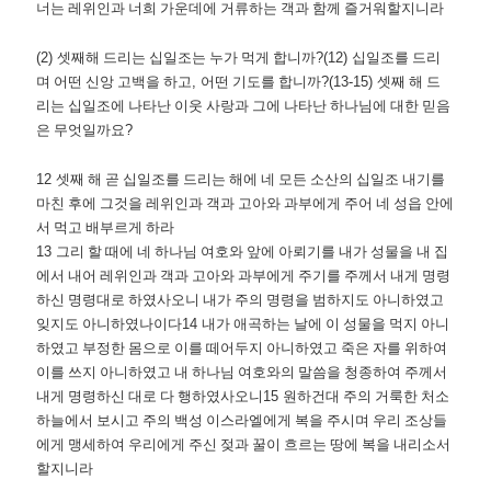
너는 레위인과 너희 가운데에 거류하는 객과 함께 즐거워할지니라
(2)
셋째해 드리는 십일조는 누가 먹게 합니까
?(12)
십일조를 드리
며 어떤 신앙 고백을 하고
,
어떤 기도를 합니까
?(13-15)
셋째 해 드
리는 십일조에 나타난 이웃 사랑과 그에 나타난 하나님에 대한 믿음
은 무엇일까요
?
12
셋째 해 곧 십일조를 드리는 해에 네 모든 소산의 십일조 내기를
마친 후에 그것을 레위인과 객과 고아와 과부에게 주어 네 성읍 안에
서 먹고 배부르게 하라
13
그리 할 때에 네 하나님 여호와 앞에 아뢰기를 내가 성물을 내 집
에서 내어 레위인과 객과 고아와 과부에게 주기를 주께서 내게 명령
하신 명령대로 하였사오니 내가 주의 명령을 범하지도 아니하였고
잊지도 아니하였나이다
14
내가 애곡하는 날에 이 성물을 먹지 아니
하였고 부정한 몸으로 이를 떼어두지 아니하였고 죽은 자를 위하여
이를 쓰지 아니하였고 내 하나님 여호와의 말씀을 청종하여 주께서
내게 명령하신 대로 다 행하였사오니
15
원하건대 주의 거룩한 처소
하늘에서 보시고 주의 백성 이스라엘에게 복을 주시며 우리 조상들
에게 맹세하여 우리에게 주신 젖과 꿀이 흐르는 땅에 복을 내리소서
할지니라