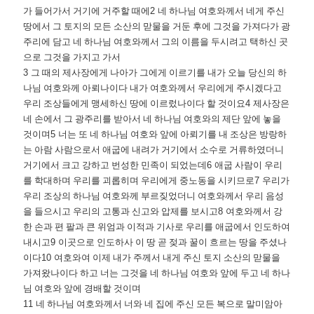
가 들어가서 거기에 거주할 때에
2
네 하나님 여호와께서 네게 주신
땅에서 그 토지의 모든 소산의 맏물을 거둔 후에 그것을 가져다가 광
주리에 담고 네 하나님 여호와께서 그의 이름을 두시려고 택하신 곳
으로 그것을 가지고 가서
3
그 때의 제사장에게 나아가 그에게 이르기를 내가 오늘 당신의 하
나님 여호와께 아뢰나이다 내가 여호와께서 우리에게 주시겠다고
우리 조상들에게 맹세하신 땅에 이르렀나이다 할 것이요
4
제사장은
네 손에서 그 광주리를 받아서 네 하나님 여호와의 제단 앞에 놓을
것이며
5
너는 또 네 하나님 여호와 앞에 아뢰기를 내 조상은 방랑하
는 아람 사람으로서 애굽에 내려가 거기에서 소수로 거류하였더니
거기에서 크고 강하고 번성한 민족이 되었는데
6
애굽 사람이 우리
를 학대하며 우리를 괴롭히며 우리에게 중노동을 시키므로
7
우리가
우리 조상의 하나님 여호와께 부르짖었더니 여호와께서 우리 음성
을 들으시고 우리의 고통과 신고와 압제를 보시고
8
여호와께서 강
한 손과 편 팔과 큰 위엄과 이적과 기사로 우리를 애굽에서 인도하여
내시고
9
이곳으로 인도하사 이 땅 곧 젖과 꿀이 흐르는 땅을 주셨나
이다
10
여호와여 이제 내가 주께서 내게 주신 토지 소산의 맏물을
가져왔나이다 하고 너는 그것을 네 하나님 여호와 앞에 두고 네 하나
님 여호와 앞에 경배할 것이며
11
네 하나님 여호와께서 너와 네 집에 주신 모든 복으로 말미암아