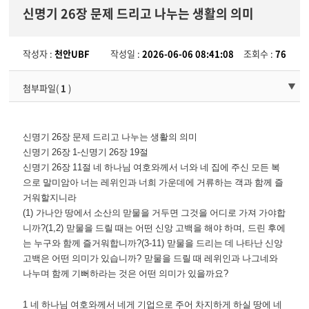
신명기 26장 문제 드리고 나누는 생활의 의미
작성자 :
천안UBF
작성일 :
2026-06-06 08:41:08
조회수 :
76
첨부파일(
1
)
신명기
26
장 문제 드리고 나누는 생활의 의미
신명기
26
장
1-
신명기
26
장
19
절
신명기
26
장
11
절 네 하나님 여호와께서 너와 네 집에 주신 모든 복
으로 말미암아 너는 레위인과 너희 가운데에 거류하는 객과 함께 즐
거워할지니라
(1)
가나안 땅에서 소산의 맏물을 거두면 그것을 어디로 가져 가야합
니까
?(1,2)
맏물을 드릴 때는 어떤 신앙 고백을 해야 하며
,
드린 후에
는 누구와 함께 즐거워합니까
?(3-11)
맏물을 드리는 데 나타난 신앙
고백은 어떤 의미가 있습니까
?
맏물을 드릴 때 레위인과 나그네와
나누며 함께 기뻐하라는 것은 어떤 의미가 있을까요
?
1
네 하나님 여호와께서 네게 기업으로 주어 차지하게 하실 땅에 네