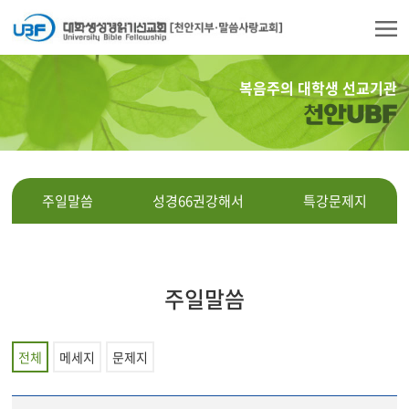
복음주의 대학생 선교기관
천안UBF
주일말씀
성경66권강해서
특강문제지
주일말씀
전체
메세지
문제지