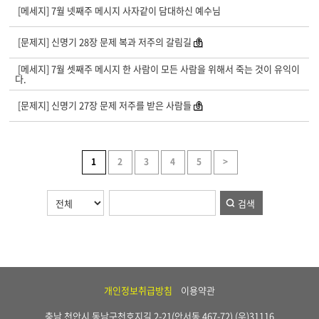
[메세지] 7월 넷째주 메시지 사자같이 담대하신 예수님
[문제지] 신명기 28장 문제 복과 저주의 갈림길
[메세지] 7월 셋째주 메시지 한 사람이 모든 사람을 위해서 죽는 것이 유익이
다.
[문제지] 신명기 27장 문제 저주를 받은 사람들
1
2
3
4
5
>
검색
개인정보취급방침
이용약관
충남 천안시 동남구천호지길 2-21(안서동 467-72) (우)31116