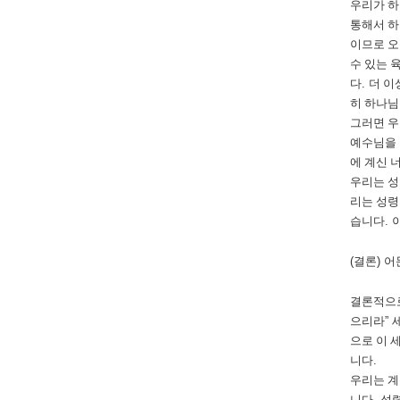
우리가 
통해서 하
이므로 오
수 있는 
다
.
더 이
히 하나님
그러면 우
예수님을 
에 계신 
우리는 성
리는 성령
습니다
.
(
결론
)
어
결론적으
으리라
”
으로 이 
니다
.
우리는 계
니다
.
성령