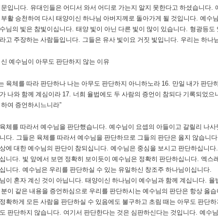
때문입니다
.
유대인들은 어디서 와서 어디로 가는지 알지 못한다고 하셨습니다
.
 부활 승천하여 다시 태양이신 하나님 아버지께로 돌아가게 될 것입니다
.
예수님
예수님의 빛은 참빛이십니다
.
태양 빛이 아닌 다른 빛이 많이 있습니다
.
형광등도 
이라고 주장하는 사람들입니다
.
그들은 유사 빛이요 거짓 빛입니다
.
우리는 하나님
신 예수님이 아무도 판단하지 않는 이유
는 육체를 따라 판단하나 나는 아무도 판단하지 아니하노라
16.
만일 내가 판단하
가 나와 함께 계심이라
17.
너희 율법에도 두 사람의 증언이 참되다 기록되었으
위하여 증언하시느니라
”
 육체를 따라서 예수님을 판단했습니다
.
예수님이 요셉의 아들이고 갈릴리 나사
습니다
.
그들은 육체를 따라서 예수님을 판단하므로 그들의 판단은 옳지 않습니다
상에 대한 예수님의 판단이 참되십니다
.
예수님은 중심을 보시고 판단하십니다
하십니다
.
빛 앞에서 보면 정확히 보이듯이 예수님은 정확히 판단하십니다
.
엑스레
보십니다
.
예수님은 우리를 판단하실 수 있는 유일하신 창조주 하나님이십니다
.
님이 혼자 계신 것이 아닙니다
.
태양이신 하나님이 예수님과 함께 계십니다
.
율
 분이 같은 내용을 증언하심으로 우리를 판단하시는 예수님의 판단은 항상 옳
정확하게 모든 사람을 판단하실 수 있음에도 불구하고 초림 때는 아무도 판단
도 판단하지 않습니다
.
여기서 판단한다는 것은 심판하신다는 것입니다
.
예수님