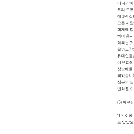
이 세상에
우리 모
에
3
년 집
모든 사
회개에 합
하여 용서
화되는 것
을까요
?
유대인들
이 변화
상숭배를 
되었습니
십분의 일
변화될 수
(3)
예수님
“19.
이에
도 알았