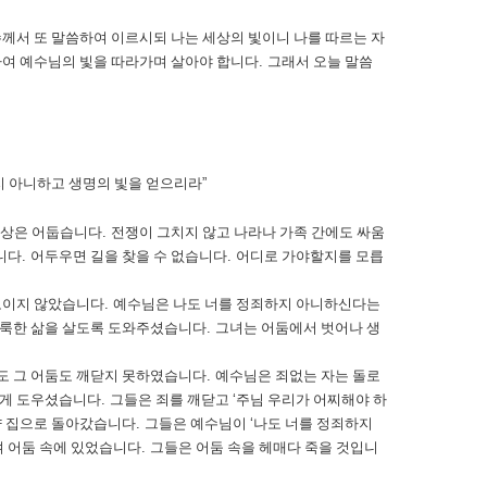
께서 또 말씀하여 이르시되 나는 세상의 빛이니 나를 따르는 자
여 예수님의 빛을 따라가며 살아야 합니다
.
그래서 오늘 말씀
지 아니하고 생명의 빛을 얻으리라
”
세상은 어둡습니다
.
전쟁이 그치지 않고 나라나 가족 간에도 싸움
니다
.
어두우면 길을 찾을 수 없습니다
.
어디로 가야할지를 모릅
보이지 않았습니다
.
예수님은 나도 너를 정죄하지 아니하신다는
거룩한 삶을 살도록 도와주셨습니다
.
그녀는 어둠에서 벗어나 생
도 그 어둠도 깨닫지 못하였습니다
.
예수님은 죄없는 자는 돌로
닫게 도우셨습니다
.
그들은 죄를 깨닫고
‘
주님 우리가 어찌해야 하
냥 집으로 돌아갔습니다
.
그들은 예수님이
‘
나도 너를 정죄하지
 어둠 속에 있었습니다
.
그들은 어둠 속을 헤매다 죽을 것입니