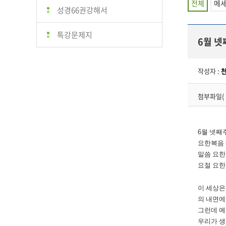
전체
메
성경66권강해서
특강문제지
6월 넷
작성자 :
첨부파일(
6
월 넷째
요한복음
말씀 요
요절 요
이 세상은
의 내면에
그런데 예
우리가 생