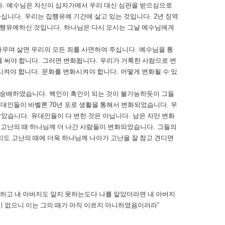
다
.
예수님은 자신이 십자가에서 우리 대신 심판을 받으심으로
하십니다
.
우리는 집헁유예 기간에 살고 있는 것입니다
. 2
년 징역
집행유예하신 것입니다
.
하나님은 다시 오시는 그날 예수님에게
싸우며 살면 우리의 모든 죄를 사면하여 주십니다
.
예수님을 통
를 써야 합니다
.
그러면 변화됩니다
.
우리가 거룩한 사람으로 변
시켜야 합니다
.
문화를 변화시켜야 합니다
.
어떻게 변화될 수 있
을 숭배하였습니다
.
백인이 흑인이 되는 것이 불가능하듯이 그들
유대인들이 바벨론
70
년 포로 생활을 통해서 변화되었습니다
.
우
살았습니다
.
유대인들이 다 변한 것은 아닙니다
.
남은 자만 변화
.
고난의 때 하나님께 더 나간 사람들이 변화되었습니다
.
그들의
도 고난의 때에 더욱 하나님께 나아가 고난을 잘 참고 견디면
못하고 내 아버지도 알지 못하는도다 나를 알았더라면 내 아버지
이 없으니 이는 그의 때가 아직 이르지 아니하였음이러라
”