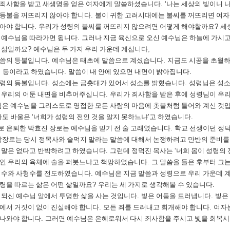
죄사함을 받고 새생명을 얻은 여자에게 말씀하셨습니다
. ‘
나는 세상의 빛이니 
등불을 꺼뜨리지 않아야 합니다
.
불이 귀한 고려시대에는 불씨를 꺼뜨리면 여
아야 합니다
.
우리가 성령의 불씨를 꺼뜨리지 않으려면 어떻게 해야할까요
?
세
 예수님을 따라가면 됩니다
.
그러나 지금 육신으로 오신 예수님은 하늘에 가시고
 삶일까요
?
예수님은 두 가지 우리 가운데 계십니다
,
말씀의 등불입니다
.
예수님은 태초에 말씀으로 계셨습니다
.
지금도 시공을 초월
의 등이라고 하였습니다
.
말씀이 내 안에 있으면 내면이 밝아집니다
.
성령의 등불입니다
.
성소에는 금촛대가 있어서 성소를 밝혔습니다
.
성령님은 성소
 우리의 어둔 내면을 비추어주십니다
.
우리가 죄사함을 받은 후에 성령님이 우
은 예수님을 그리스도로 영접한 모든 사람의 마음에 촛불처럼 들어와 계신 것
사도 바울은
‘
너희가 성령의 전인 것을 알지 못하느냐
’
고 하였습니다
.
 은퇴한 박효진 장로는 예수님을 믿기 전 술 고래였습니다
.
학교 선생이던 정덕
박장로는 당시 정목사와 술먹지 말라는 말씀에 대해서 논쟁하려고 만반의 준비를
 말은 없다고 반박하려고 하였습니다
.
그런데 정덕진 목사는
‘
너희 몸이 성령의 
인 우리의 육체에 술을 퍼붓느냐고 책망하였습니다
.
그 말씀을 들은 후부터 그
죄수와 사형수를 전도하였습니다
.
예수님은 지금 말씀과 성령으로 우리 가운데 
령을 따르는 삶은 어떤 삶일까요
?
우리는 세 가지로 생각해볼 수 있습니다
.
 되신 예수님 앞에서 투명한 삶을 사는 것입니다
.
빛은 어둠을 드러냅니다
.
빛은
에서 거짓이 없이 진실해야 합니다
.
모든 죄를 드러내고 회개해야 합니다
.
여자는
 나와야 합니다
.
그러면 예수님은 은혜로워서 다시 죄사함을 주시고 빛을 회복