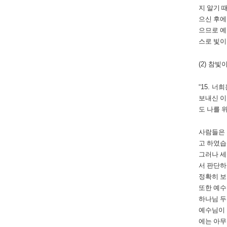
지 알기 
으신 후에
으므로 
스로 빛
(2)
참빛이
“15.
너희
보내신 이
도 나를 
사람들은
고 하였
그러나 세
서 판단
정확히 
또한 예수
하나님 두
예수님이 
에는 아무