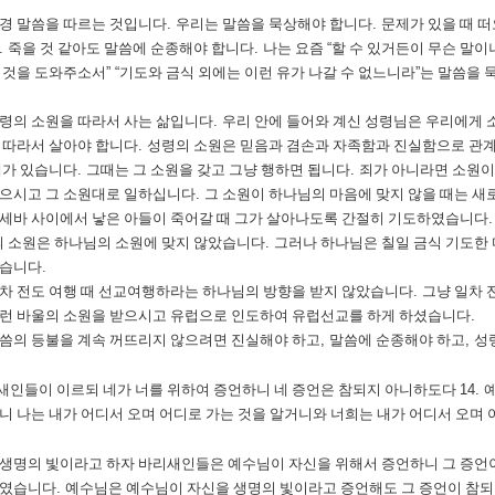
경 말씀을 따르는 것입니다
.
우리는 말씀을 묵상해야 합니다
.
문제가 있을 때 
.
죽을 것 같아도 말씀에 순종해야 합니다
.
나는 요즘
“
할 수 있거든이 무슨 말이
 것을 도와주소서
” “
기도와 금식 외에는 이런 유가 나갈 수 없느니라
”
는 말씀을 
령의 소원을 따라서 사는 삶입니다
.
우리 안에 들어와 계신 성령님은 우리에게 
 따라서 살아야 합니다
.
성령의 소원은 믿음과 겸손과 자족함과 진실함으로 관계
때가 있습니다
.
그때는 그 소원을 갖고 그냥 행하면 됩니다
.
죄가 아니라면 소원이
으시고 그 소원대로 일하십니다
.
그 소원이 하나님의 마음에 맞지 않을 때는 
세바 사이에서 낳은 아들이 죽어갈 때 그가 살아나도록 간절히 기도하였습니다
 소원은 하나님의 소원에 맞지 않았습니다
.
그러나 하나님은 칠일 금식 기도한 
셨습니다
.
차 전도 여행 때 선교여행하라는 하나님의 방향을 받지 않았습니다
.
그냥 일차 
런 바울의 소원을 받으시고 유럽으로 인도하여 유럽선교를 하게 하셨습니다
.
씀의 등불을 계속 꺼뜨리지 않으려면 진실해야 하고
,
말씀에 순종해야 하고
,
성
새인들이 이르되 네가 너를 위하여 증언하니 네 증언은 참되지 아니하도다
14.
니 나는 내가 어디서 오며 어디로 가는 것을 알거니와 너희는 내가 어디서 오며
생명의 빛이라고 하자 바리새인들은 예수님이 자신을 위해서 증언하니 그 증언
하였습니다
.
예수님은 예수님이 자신을 생명의 빛이라고 증언해도 그 증언이 참