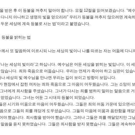
을 받은 후 이 등불을 꺼추지 말아야 합니다
.
요절
12
절을 읽어보겠습니다
. “
예수
 다니지 아니하고 생명의 빛을 얻으리라
”
우리가 등불을 꺼추지 않으려면 계속하
두운 세상에 계속 등불로 사는 법
’
이라고 붙였습니다
.
 등불을 밝히는 법
께서 또 말씀하여 이르시되 나는 세상의 빛이니 나를 따르는 자는 어둠에 다니
‘
나는 세상의 빛이라
’
고 하십니다
.
예수님은 어둔 세상을 밝히는 빛입니다
.
이 
 않습니다
.
죄와 죽음으로 어둡습니다
.
우리는 언제가 죽어야 하고 심판이 있습
나 세상의 빛 예수님을 만나면 우리는 길이 보이고 방향이 보입니다
.
 현장에서 잡힌 여자는 죄와 죽음으로 그 마음이 어두웠습니다
.
그는 소망이 
 그녀에게 죄사함을 주셨습니다
.
그녀가 다시는 죄를 범하지 말라는 말씀으로 
 얻었습니다
.
그녀는 어둔 그 시대의 등불이 되었습니다
.
들은 시기와 미움으로 마음이 어두웠습니다
.
그들은 죄의 어둠 가운데 있으면서
씀으로 그들의 죄를 깨닫게 도우셨습니다
.
그들의 마음에 미움과 음란함을 깨
어야 했습니다
.
죄사함을 받아야 했습니다
.
그러나 그들은 죄를 깨달았지만 그
 말씀을 듣지 못하였습니다
.
그들은 죄사함을 받지 못했습니다
.
그들은 계속하여