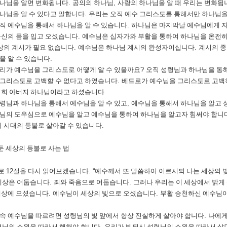
하나님을 알면 변화됩니다
.
공의의 하나님
,
사랑의 하나님을 알 때 우리는 변화됩
나님을 알 수 있다고 말합니다
.
우리는 오직 예수 그리스도를 통해서만 하나님을
직 예수님을 통해서 하나님을 알 수 있습니다
.
하나님은 마지막날 예수님에게 
육신의 몸을 입고 오셨습니다
.
예수님은 십자가와 부활을 통하여 하나님을 온전
상의 계시가 필요 없습니다
.
예수님은 하나님 계시의 완성자이십니다
.
계시의 
을 알 수 있습니다
.
리가 예수님을 그리스도로 어떻게 알 수 있을까요
?
오직 성령님과 하나님을 통해
그리스도로 고백할 수 없다고 하였습니다
.
베드로가 예수님을 그리스도로 고백하
너희 아버지 하나님이라고 하셨습니다
.
령님과 하나님을 통해서 예수님을 알 수 있고
,
예수님을 통해서 하나님을 알고 
님의 도우심으로 예수님을 알고 예수님을 통하여 하나님을 알고자 힘써야 합니
이 시대의 등불로 살아갈 수 있습니다
.
둔 세상의 등불로 사는 법
로
12
절을 다시 읽어보겠습니다
. “
예수께서 또 말씀하여 이르시되 나는 세상의 
세상은 어둡습니다
.
죄와 죽음으로 어둡습니다
.
그러나 우리는 이 세상에서 밝게
세상에 오셨습니다
.
예수님이 세상의 빛으로 오셨습니다
.
부활 승천하신 예수님
속 예수님을 따르려면 성령님의 빛 앞에서 항상 진실하게 살아야 합니다
.
나에게
님의 소원을 따라서 행해야 합니다
.
우리가 빛되신 성령님의 소원을 따라서 살