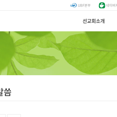
UBF본부
네이버
선교회소개
말씀