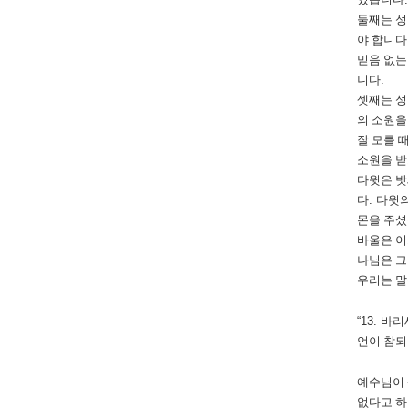
둘째는 성
야 합니다
믿음 없는
니다
.
셋째는 성
의 소원을
잘 모를 
소원을 받
다윗은 밧
다
.
다윗의
몬을 주
바울은 이
나님은 그
우리는 말
“13.
바리
언이 참되
예수님이 
없다고 