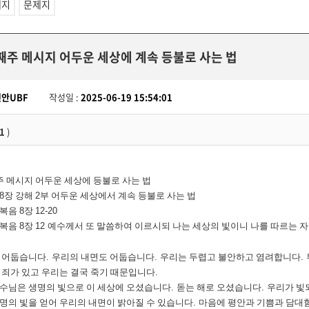
세지
문제지
째주 메시지 어두운 세상에 계속 등불로 사는 법
천안UBF
작성일 :
2025-06-19 15:54:01
1
)
주 메시지 어두운 세상에 등불로 사는 법
8
장 강해
2
부 어두운 세상에서 계속 등불로 사는 법
한복음
8
장
12-20
한복음
8
장
12
예수께서 또 말씀하여 이르시되 나는 세상의 빛이니 나를 따르는 
 어둡습니다
.
우리의 내면도 어둡습니다
.
우리는 두렵고 불안하고 염려합니다
.
 죄가 있고 우리는 결국 죽기 때문입니다
.
수님은 생명의 빛으로 이 세상에 오셨습니다
.
돋는 해로 오셨습니다
.
우리가 빛
명의 빛을 얻어 우리의 내면이 밝아질 수 있습니다
.
마음에 평안과 기쁨과 담대