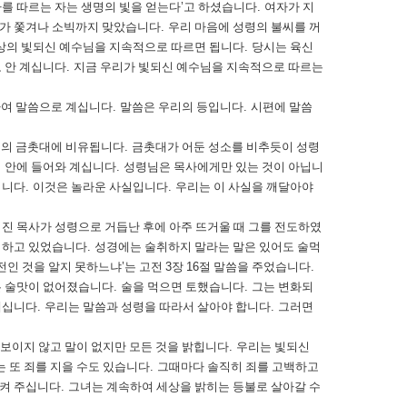
나를 따르는 자는 생명의 빛을 얻는다
’
고 하셨습니다
.
여자가 지
자가 쫓겨나 소빅까지 맞았습니다
.
우리 마음에 성령의 불씨를 꺼
상의 빛되신 예수님을 지속적으로 따르면 됩니다
.
당시는 육신
 안 계십니다
.
지금 우리가 빛되신 예수님을 지속적으로 따르는
하여 말씀으로 계십니다
.
말씀은 우리의 등입니다
.
시편에 말씀
의 금촛대에 비유됩니다
.
금촛대가 어둔 성소를 비추듯이 성령
리 안에 들어와 계십니다
.
성령님은 목사에게만 있는 것이 아닙니
입니다
.
이것은 놀라운 사실입니다
.
우리는 이 사실을 깨달아야
진 목사가 성령으로 거듭난 후에 아주 뜨거울 때 그를 전도하였
 하고 있었습니다
.
성경에는 술취하지 말라는 말은 있어도 술먹
전인 것을 알지 못하느냐
’
는 고전
3
장
16
절 말씀을 주었습니다
.
는 술맛이 없어졌습니다
.
술을 먹으면 토했습니다
.
그는 변화되
계십니다
.
우리는 말씀과 성령을 따라서 살아야 합니다
.
그러면
 보이지 않고 말이 없지만 모든 것을 밝힙니다
.
우리는 빛되신
 또 죄를 지을 수도 있습니다
.
그때마다 솔직히 죄를 고백하고
시켜 주십니다
.
그녀는 계속하여 세상을 밝히는 등불로 살아갈 수