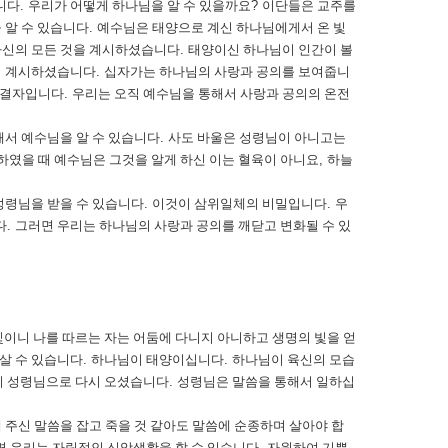
니다
.
우리가 어떻게 하나님을 알 수 있을까요
?
이단들은 교주를
 알 수 있습니다
.
예수님은 태양으로 계신 하나님에게서 온 빛
자신의 모든 것을 계시하셨습니다
.
태양이신 하나님이 인간이 볼
히 계시하셨습니다
.
십자가는 하나님의 사랑과 공의를 보여줍니
종결자입니다
.
우리는 오직 예수님을 통해서 사랑과 공의의 온전
서 예수님을 알 수 있습니다
.
사도 바울은 성령님이 아니고는
였을 때 예수님은 그것을 알게 하신 이는 혈육이 아니요
,
하늘
성령님을 받을 수 있습니다
.
이것이 삼위일체의 비밀입니다
.
우
다
.
그러면 우리는 하나님의 사랑과 공의를 깨닫고 변화될 수 있
빛이니 나를 따르는 자는 어둠에 다니지 아니하고 생명의 빛을 얻
 살 수 있습니다
.
하나님이 태양이십니다
.
하나님이 육신의 모습
이 성령님으로 다시 오셨습니다
.
성령님은 말씀을 통해서 일하십
 주신 말씀을 잡고 죽을 것 같아도 말씀에 순종하며 살아야 합
면 우리는 자립적인 신앙생활을 할 수 있습니다
.
자원하여 기쁨