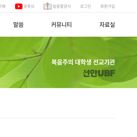
카페
유튜브
일용할양식
로그인
회원가입
말씀
커뮤니티
자료실
복음주의 대학생 선교기관
천안UBF