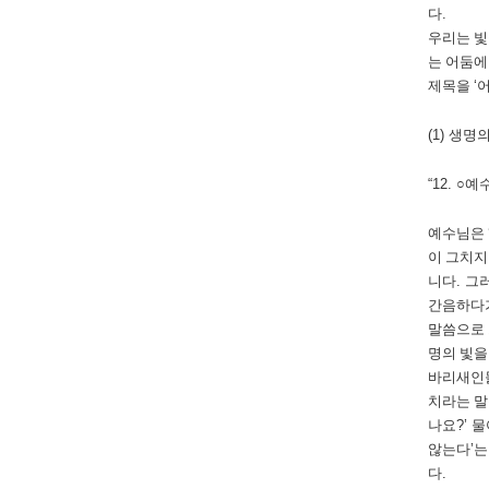
다
.
우리는 빛
는 어둠에
제목을
‘
어
(1)
생명의
“12.
○
예수
예수님은
이 그치지
니다
.
그러
간음하다가
말씀으로
명의 빛을
바리새인
치라는 말
나요
?’
물
않는다
’
는
다
.