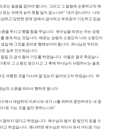
떠오르는 말씀을 잡아야 합니다
.
그리고 그 말씀에 순종하고자 해
냐 믿는 자에게 능치 못할 일이 없느니라
” “
내가 믿나이다
.
나의
묵상하고 당면한 문제 앞에서 금식하고 부르짖어 기도하고 있습
소원을 주시고 행할 힘을 주십니다
.
예수님을 따르는 자는 성령
를 맺게 하는 것입니다
.
때로는 성령의 소원인지 나의 소원인지
 생길 때 그것을 곧바로 행해보아야 합니다
.
하나님은 우리의
새로운 길로 인도하십니다
.
.
칠일 간 금식 철야 기도를 하였습니다
.
아들은 결국 죽었습니
다윗의 그 소원도 받으시고 그 후에 하나님이 사랑하시는 솔로
전도 여행한 곳을 다시며 잘 있는지 알아보고자 하였습니다
.
하
령님의 소원을 따라서 행하면 됩니다
.
예수께서 대답하여 이르시되 내가 나를 위하여 증언하여도 내 증
 어디로 가는 것을 알지 못하느니라
”
이 참되지 않다고 하였습니다
.
예수님의 빛이 참 빛인지 믿을 수
되다고 하셨습니다
.
왜냐하면 예수님은 어디서 와서 어디로 가는