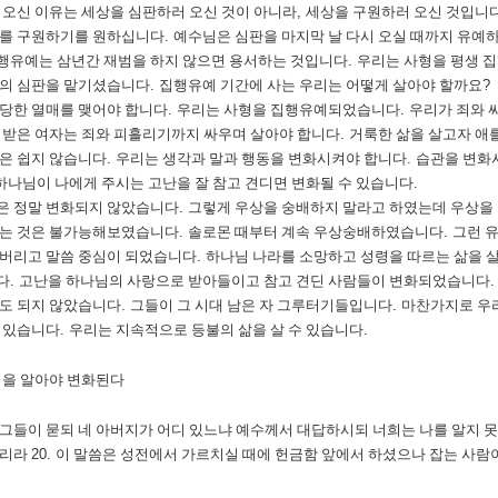
 오신 이유는 세상을 심판하러 오신 것이 아니라
,
세상을 구원하러 오신 것입니
두를 구원하기를 원하십니다
.
예수님은 심판을 마지막 날 다시 오실 때까지 유예
행유예는 삼년간 재범을 하지 않으면 용서하는 것입니다
.
우리는 사형을 평생 
람의 심판을 맡기셨습니다
.
집행유예 기간에 사는 우리는 어떻게 살아야 할까요
?
당한 열매를 맺어야 합니다
.
우리는 사형을 집행유예되었습니다
.
우리가 죄와 
 받은 여자는 죄와 피흘리기까지 싸우며 살아야 합니다
.
거룩한 삶을 살고자 애
은 쉽지 않습니다
.
우리는 생각과 말과 행동을 변화시켜야 합니다
.
습관을 변화
하나님이 나에게 주시는 고난을 잘 참고 견디면 변화될 수 있습니다
.
은 정말 변화되지 않았습니다
.
그렇게 우상을 숭배하지 말라고 하였는데 우상
되는 것은 불가능해보였습니다
.
솔로몬 때부터 계속 우상숭배하였습니다
.
그런 
버리고 말씀 중심이 되었습니다
.
하나님 나라를 소망하고 성령을 따르는 삶을 
다
.
고난을 하나님의 사랑으로 받아들이고 참고 견딘 사람들이 변화되었습니다
도 되지 않았습니다
.
그들이 그 시대 남은 자 그루터기들입니다
.
마찬가지로 우리
 있습니다
.
우리는 지속적으로 등불의 삶을 살 수 있습니다
.
을 알아야 변화된다
 그들이 묻되 네 아버지가 어디 있느냐 예수께서 대답하시되 너희는 나를 알지 
으리라
20.
이 말씀은 성전에서 가르치실 때에 헌금함 앞에서 하셨으나 잡는 사람