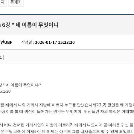
세지
문제지
ps 6강 * 네 이름이 무엇이냐
천안UBF
작성일 :
2026-01-17 15:33:30
1
)
강
*
네 이름이 무엇이냐
*
5:1-20
은 배에서 나와 거라사 지방에 이르자 누구를 만났습니까
?(1,2)
광인은 왜 가정
3-5)
이를 볼 때 귀신이 들어가는 원인은 무엇이며
,
귀신들린 자의 특징은 어떠
서 바다 건너편 거라사인의 지방에 이르러
2.
배에서 나오시매 곧 더러운 귀신 
람은 무덤 사이에 거처하는데 이제는 아무도 그를 쇠사슬로도 맬 수 없게 되었으