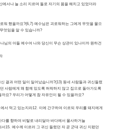
산에서나 늘 소리 지르며 돌로 자기의 몸을 해치고 있었더라
괴로워 했을까요
?(6,7)
예수님은 괴로워하는 그에게 무엇을 물으
 무엇임을 알 수 있습니까
?
하나님의 아들 예수여 나와 당신이 무슨 상관이 있나이까 원하건
라
신 결과 어떤 일이 일어났습니까
?(13)
동네 사람들과 귀신들렸
던 사람에게 왜 함께 있도록 허락하지 않고 집으로 돌아가도록
셨을까요
?
우리가 어떻게 참 자유인이 될 수 있을까요
?
 곁에서 먹고 있는지라
12.
이에 간구하여 이르되 우리를 돼지에게
 바다를 향하여 비탈로 내리달아 바다에서 몰사하거늘
와서
15.
예수께 이르러 그 귀신 들렸던 자 곧 군대 귀신 지폈던