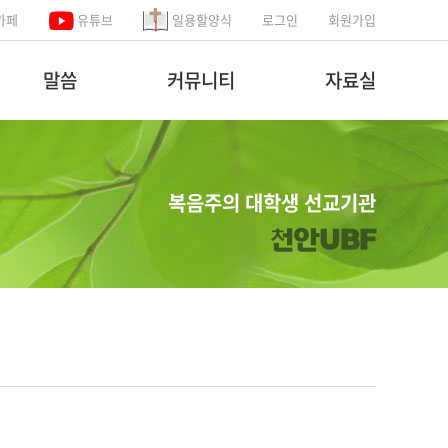
카페
유튜브
일용할양식
로그인
회원가입
말씀
커뮤니티
자료실
복음주의 대학생 선교기관
천안UBF