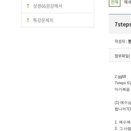
전체
메
성경66권강해서
특강문제지
7ste
작성자 :
첨부파일(
2 gg68
7steps 6
마가복음
(1)
예수님
합니까
?(
1.
예수께
3.
그 사