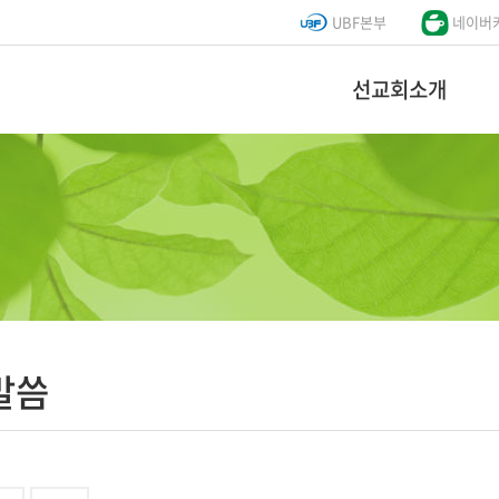
UBF본부
네이버
선교회소개
말씀