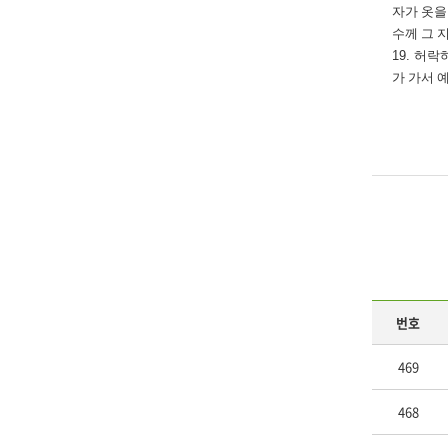
자가 옷을
수께 그 
19.
허락하
가 가서 
번호
469
468