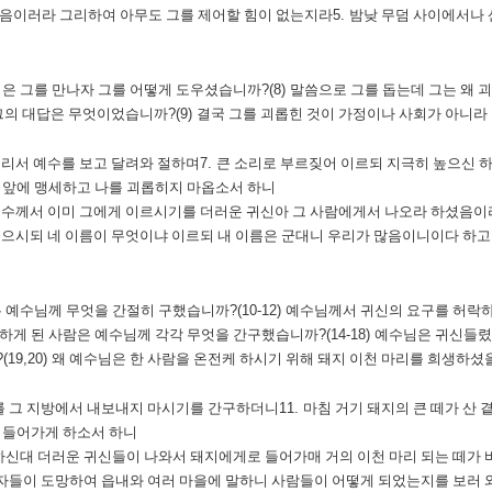
음이러라 그리하여 아무도 그를 제어할 힘이 없는지라
5.
밤낮 무덤 사이에서나 
은 그를 만나자 그를 어떻게 도우셨습니까
?(8)
말씀으로 그를 돕는데 그는 왜 
그의 대답은 무엇이었습니까
?(9)
결국 그를 괴롭힌 것이 가정이나 사회가 아니라
멀리서 예수를 보고 달려와 절하며
7.
큰 소리로 부르짖어 이르되 지극히 높으신 
 앞에 맹세하고 나를 괴롭히지 마옵소서 하니
예수께서 이미 그에게 이르시기를 더러운 귀신아 그 사람에게서 나오라 하셨음이
물으시되 네 이름이 무엇이냐 이르되 내 이름은 군대니 우리가 많음이니이다 하고
 예수님께 무엇을 간절히 구했습니까
?(10-12)
예수님께서 귀신의 요구를 허락하
하게 된 사람은 예수님께 각각 무엇을 간구했습니까
?(14-18)
예수님은 귀신들렸
?(19,20)
왜 예수님은 한 사람을 온전케 하시기 위해 돼지 이천 마리를 희생하
 그 지방에서 내보내지 마시기를 간구하더니
11.
마침 거기 돼지의 큰 떼가 산
 들어가게 하소서 하니
신대 더러운 귀신들이 나와서 돼지에게로 들어가매 거의 이천 마리 되는 떼가
자들이 도망하여 읍내와 여러 마을에 말하니 사람들이 어떻게 되었는지를 보러 