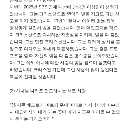
동체를 만들어야 합니다
.
이번에
2025
년
SBS
연예 대상에 방송인 이상민이 선정되
었습니다
.
그는 크리스천으로
69
억의 빚을 지고도 파산 신
고를 하지 않았습니다
. 20
년에 걸쳐서 에어컨 없는 집에
궁상맞게 살면서 빚을 갚았습니다
.
연어 머릿고기를 먹으
며 크리스천으로 럭셔리한 자존심을 지키며
,
빚을 다 갚았
습니다
.
그는 멋진 크리스천입니다
.
그는 과거의 상처를 훈
장으로 여겨주는 아내와 재혼하였습니다
.
그는 결혼 프로
포즈를 할 때 자신의 빚을 다 갚은 영수증을 보여주었습니
다
.
그는 이제 아내에 대한 사랑의 빚을 갚으며 살겠다고
하였습니다
.
크리스천 가운데 그런 사람이 많이 생긴다면
복음이 전파될 것입니다
.
(3)
하나님 나라로 인도하시는 서로 사랑
“36
시몬 베드로가 이르되 주여 어디로 가시나이까 예수께
서 대답하시되 내가 가는 곳에 네가 지금은 따라올 수 없으
나 후에는 따라오리라
”