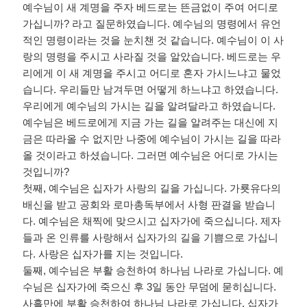
예수님이 새 계명을 주자 베드로는 뜬금없이 주여 어디로
가십니까
?
라고 질문하였습니다
.
예수님의 명령에서 유언
적인 명령이라는 것을 눈치챈 것 같습니다
.
예수님이 이 사
랑의 명령을 주시고 사라질 것을 알았습니다
.
베드로는 우
리에게 이 새 계명을 주시고 어디로 혼자 가시느냐고 물었
습니다
.
우리들만 남겨두면 어떻게 하느냐고 하였습니다
.
우리에게 예수님의 가시는 길을 알려달라고 하였습니다
.
예수님은 베드로에게 지금 가는 길을 알려주는 대신에 지
금은 따라올 수 없지만 나중에 예수님이 가시는 길을 따라
올 것이라고 하셨습니다
.
그러면 예수님은 어디로 가시는
것입니까
?
첫째
,
예수님은 십자가 사랑의 길을 가십니다
.
가룟유다의
배신을 받고 공회와 로마총독부에서 사형 판결을 받습니
다
.
예수님은 채찍에 맞으시고 십자가에 죽으십니다
.
제자
들과 온 인류를 사랑해서 십자가의 길을 기쁨으로 가십니
다
.
사랑은 십자가를 지는 것입니다
.
둘째
,
예수님은 부활 승천하여 하나님 나라로 가십니다
.
예
수님은 십자가에 죽으신 후
3
일 동안 무덤에 묻히십니다
.
사흘만에 부활 승천하여 하나님 나라로 가십니다
.
십자가