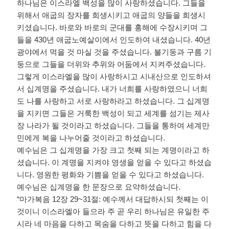
하나님은 이스라엘 백성을 많이 사랑하셨습니다
.
그들을
위해서 애굽의 장자를 희생시키고 애굽의 양들을 희생시
키셨습니다
.
바로와 바로의 군대를 홍해에 수장시키며 그
들을
430
년 애굽노예살이에서 인도하여 내셨습니다
. 40
년
광야에서 먹을 것 마실 것을 주셨습니다
.
불기둥과 구름 기
둥으로 그들을 더위와 추위와 어둠에서 지켜주셨습니다
.
그렇게 이스라엘을 많이 사랑하시고 시내산으로 인도하셔
서 십계명을 주셨습니다
.
내가 너희를 사랑하였으니 너희
도 나를 사랑하고 서로 사랑하라고 하셨습니다
.
그 십계명
을 지키면 그들은 거룩한 백성이 되고 세계를 섬기는 제사
장 나라가 될 것이라고 하셨습니다
.
그들을 통하여 세계만
민에게 복을 나누어줄 것이라고 하셨습니다
.
예수님은 그 십계명을 가장 크고 첫째 되는 계명이라고 하
셨습니다
.
이 계명을 지켜야 영생을 얻을 수 있다고 하셨습
니다
.
영원한 평화와 기쁨을 얻을 수 있다고 하셨습니다
.
예수님은 십계명을 한 문장으로 요약하셨습니다
.
“
마가복음
12
장
29~31
절
:
예수께서 대답하시되 첫째는 이
것이니 이스라엘아 들으라 주 곧 우리 하나님은 유일한 주
시라 네 마음을 다하고 목숨을 다하고 뜻을 다하고 힘을 다