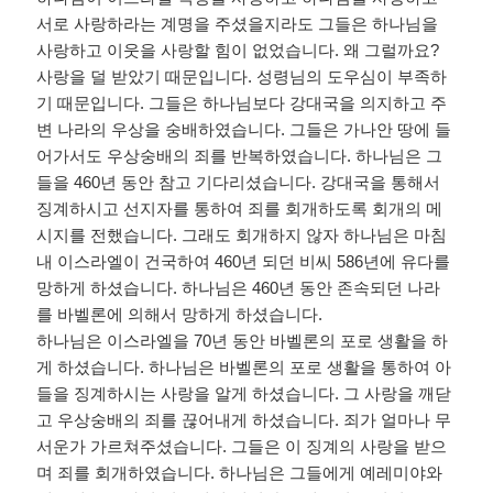
서로 사랑하라는 계명을 주셨을지라도 그들은 하나님을
사랑하고 이웃을 사랑할 힘이 없었습니다
.
왜 그럴까요
?
사랑을 덜 받았기 때문입니다
.
성령님의 도우심이 부족하
기 때문입니다
.
그들은 하나님보다 강대국을 의지하고 주
변 나라의 우상을 숭배하였습니다
.
그들은 가나안 땅에 들
어가서도 우상숭배의 죄를 반복하였습니다
.
하나님은 그
들을
460
년 동안 참고 기다리셨습니다
.
강대국을 통해서
징계하시고 선지자를 통하여 죄를 회개하도록 회개의 메
시지를 전했습니다
.
그래도 회개하지 않자 하나님은 마침
내 이스라엘이 건국하여
460
년 되던 비씨
586
년에 유다를
망하게 하셨습니다
.
하나님은
460
년 동안 존속되던 나라
를 바벨론에 의해서 망하게 하셨습니다
.
하나님은 이스라엘을
70
년 동안 바벨론의 포로 생활을 하
게 하셨습니다
.
하나님은 바벨론의 포로 생활을 통하여 아
들을 징계하시는 사랑을 알게 하셨습니다
.
그 사랑을 깨닫
고 우상숭배의 죄를 끊어내게 하셨습니다
.
죄가 얼마나 무
서운가 가르쳐주셨습니다
.
그들은 이 징계의 사랑을 받으
며 죄를 회개하였습니다
.
하나님은 그들에게 예레미야와