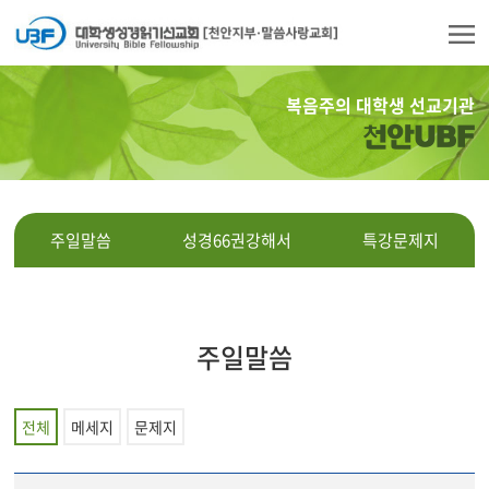
복음주의 대학생 선교기관
천안UBF
주일말씀
성경66권강해서
특강문제지
주일말씀
전체
메세지
문제지