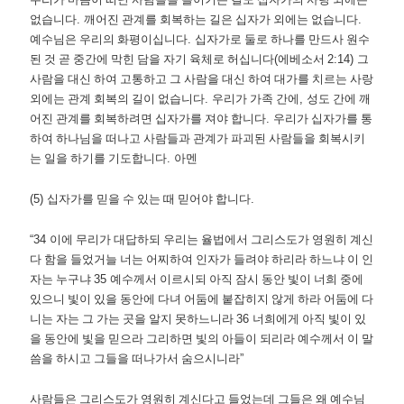
없습니다
.
깨어진 관계를 회복하는 길은 십자가 외에는 없습니다
.
예수님은 우리의 화평이십니다
.
십자가로 둘로 하나를 만드사 원수
된 것 곧 중간에 막힌 담을 자기 육체로 허십니다
(
에베소서
2:14)
그
사람을 대신 하여 고통하고 그 사람을 대신 하여 대가를 치르는 사랑
외에는 관계 회복의 길이 없습니다
.
우리가 가족 간에
,
성도 간에 깨
어진 관계를 회복하려면 십자가를 져야 합니다
.
우리가 십자가를 통
하여 하나님을 떠나고 사람들과 관계가 파괴된 사람들을 회복시키
는 일을 하기를 기도합니다
.
아멘
(5)
십자가를 믿을 수 있는 때 믿어야 합니다
.
“34
이에 무리가 대답하되 우리는 율법에서 그리스도가 영원히 계신
다 함을 들었거늘 너는 어찌하여 인자가 들려야 하리라 하느냐 이 인
자는 누구냐
35
예수께서 이르시되 아직 잠시 동안 빛이 너희 중에
있으니 빛이 있을 동안에 다녀 어둠에 붙잡히지 않게 하라 어둠에 다
니는 자는 그 가는 곳을 알지 못하느니라
36
너희에게 아직 빛이 있
을 동안에 빛을 믿으라 그리하면 빛의 아들이 되리라 예수께서 이 말
씀을 하시고 그들을 떠나가서 숨으시니라
”
사람들은 그리스도가 영원히 계신다고 들었는데 그들은 왜 예수님