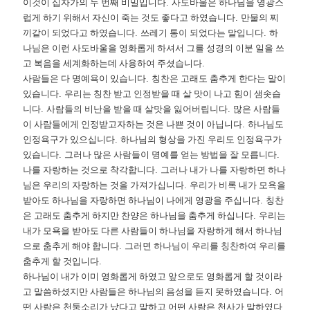
이것이 십자가의 두 번째 비밀입니다
.
사도바울은 하나님을 영광스
럽게 하기 위해서 자신이 죽는 것도 좋다고 하였습니다
.
만물의 찌
끼같이 되었다고 하였습니다
.
쓰레기 통이 되었다는 말입니다
.
하
나님은 이런 사도바울을 영화롭게 하셔서 그를 성경의 이분 일을 쓰
고 복음을 세계화하는데 사용하여 주셨습니다
.
사람들은 다 명예욕이 있습니다
.
칭찬은 고래도 춤추게 한다는 말이
있습니다
.
우리는 칭찬 받고 인정받을 때 살 맛이 나고 힘이 샘솟습
니다
.
사람들의 비난을 받을 때 살맛을 잃어버립니다
.
많은 사람들
이 사람들에게 인정받고자하는 것은 나쁜 것이 아닙니다
.
하나님도
인정욕구가 있으십니다
.
하나님의 형상을 가진 우리도 인정욕구가
있습니다
.
그러나 많은 사람들이 명예를 얻는 방법을 잘 모릅니다
.
나를 자랑하는 것으로 착각합니다
.
그러나 내가 나를 자랑하면 하나
님은 우리의 자랑하는 것을 가져가십니다
.
우리가 비록 내가 모욕을
받아도 하나님을 자랑하면 하나님이 나에게 영광을 주십니다
.
칭찬
은 고래도 춤추게 하지만 찬양은 하나님을 춤추게 하십니다
.
우리는
내가 모욕을 받아도 다른 사람들이 하나님을 자랑하게 해서 하나님
으로 춤추게 해야 합니다
.
그러면 하나님이 우리를 칭찬하여 우리를
춤추게 할 것입니다
.
하나님이 내가 이미 영화롭게 하였고 앞으로도 영화롭게 할 것이라
고 말씀하셨지만 사람들은 하나님의 음성을 듣지 못하였습니다
.
어
떤 사람은 천둥소리가 났다고 말하고 어떤 사람은 천사가 말하였다