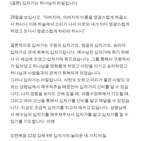
(
결론
)
십자가는 하나님의 비밀입니다
.
28
절을 보십시오
. “
아버지여
,
아버지의 이름을 영광스럽게 하옵소
서 하시니 이에 하늘에서 소리가 나서 이르되 내가 이미 영광스럽게
하였고 또다시 영광스럽게 하리라 하시니
”
결론적으로 십자가는 구원의 십자가요
,
영광의 십자가요
,
승리의
십자가요 관계 회복의 십자가입니다
.
예수님은 십자가에 죽기 위해
서 이 세상에 오셨고 십자가에 죽으셨습니다
.
그를 통해서 구원역사
가 일어났고 하나님을 영화롭게 하였고 사탄을 이기고 승리하였고
하나님과 사람들과의 관계가 회복되게 되었습니다
.
그러나 십자가는 비밀입니다
.
사탄도 모르고 머리가 좋은 사람도 모
르는 성령님께서 깨우쳐주실 때문만이 십자가의 신비를 알 수 있습
니다
.
나의 경험을 보아도 군에 있을 때
,
여름수양회에서 기도할 때
,
그리고 여러 고난을 통해서 십자가를 신비를 알고 깨달을 수 있었습
니다
.
지금도 조금씩 십자가를 지고자 애쓰고 있습니다
.
성령님께
서 예수님의 십자가를 깨우쳐주셔서 십자가를 알고 십자가를 질 수
있기를 기도합니다
.
아멘
요한복음
12
장 강해
4
부 십자가의 놀라운 네 가지 비밀