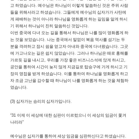
고 하였습니다
.
예수님은 하나님이 이렇게 말씀하신 것은 주위 사람
들을 위해서라고 하셨습니다
.
그들에게 예수님의 십자가가 사탄에
게 패배하는 것이 아니라 하나님을 영화롭게 하는 길임을 알게 하시
기 위해서 하나님이 친히 말씀하신 것입니다
.
이번 중국에 다녀 오는 길을 통해서 하나님은 나를 많이 영화롭게 하
는 것을 보았습니다
.
나는 중국애서 말없이 복음 역사를 섬기는 두
분을 격려하고 잠시 쉼을 얻고자 아내와 중국에 다녀왔습니다
.
그곳
에 가고나오는 길은 쉽지 않았습니다
.
그러나 하나님은 때로 홍해를
가르듯 길을 내시고
,
우리를 가장 좋은 비즈니스석에 앉게 하시고
,
공안을 통하여 시간이 늦지 않게 지금길로 탑승구에 가게 하시고 기
장의 영접을 받게 하셨습니다
.
이를 통하여 하나님을 영화롭게 하고
자 조금 고난을 감수할 때 하나님이 나를 영화롭게 하는 것을 체험하
였습니다
.
(3)
십자가는 승리의 십자가입니다
.
“31
이제 이 세상에 대한 심판이 이르렀으니 이 세상의 임금이 쫓겨
나리라
”
예수님은 십자가를 통하여 세상 임금을 심판하신다고 하셨습니다
.