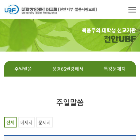
복음주의 대학생 선교기관
천안UBF
주일말씀
성경66권강해서
특강문제지
주일말씀
전체
메세지
문제지