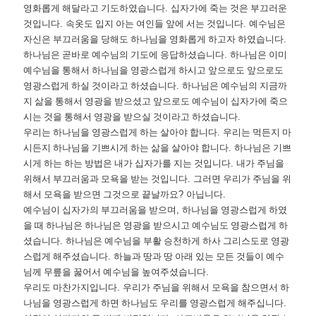
영화롭게 해달라고 기도하였습니다
.
십자가에 죽는 것은 부끄러운
것입니다
.
속옷도 입지 아는 여인들 앞에 서는 것입니다
.
예수님은
자신은 부끄러움을 당해도 하나님을 영화롭게 하고자 하였습니다
.
하나님은 곧바로 예수님의 기도에 응답하셨습니다
.
하나님은 이미
예수님을 통해서 하나님을 영광스럽게 하시고 앞으로도 앞으로도
영광스럽게 하실 것이라고 하셨습니다
.
하나님은 예수님의 지금까
지 삶을 통해서 영광을 받으셨고 앞으로도 예수님이 십자가에 죽으
시는 것을 통해서 영광을 받으실 것이라고 하셨습니다
.
우리는 하나님을 영광스럽게 하는 살아야 합니다
.
우리는 먹든지 마
시든지 하나님을 기쁘시게 하는 삶을 살아야 합니다
.
하나님은 기쁘
시게 하는 하는 방법은 내가 십자가를 지는 것입니다
.
내가 주님을
위해서 부끄러움과 모욕을 받는 것입니다
.
그러면 우리가 주님을 위
해서 모욕을 받으면 그것으로 끝날까요
?
아닙니다
.
예수님이 십자가의 부끄러움을 받으며
,
하나님을 영광스럽게 하였
을 때 하나님은 하나님은 영광을 받으시고 예수님도 영광스럽게 하
셨습니다
.
하나님은 예수님을 부활 승천하게 하사 그리스도로 영광
스럽게 해주셨습니다
.
하늘과 땅과 땅 아래 있는 모든 것들이 예수
님께 무릎을 꿇어서 예수님을 높여주셨습니다
.
우리도 마찬가지입니다
.
우리가 주님을 위해서 모욕을 참으면서 하
나님을 영광스럽게 하면 하나님도 우리를 영광스럽게 해주십니다
.