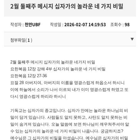
2월 둘째주 메시지 십자가의 놀라운 네 가지 비밀
작성자 :
천안UBF
작성일 :
2026-02-07 14:19:53
조회수 :
98
첨부파일(
1
)
2
월 둘째주 메시지 십자가의 놀라운 네가지 비밀
요한복음
12
장 강해
4
부 십자가의 놀라운 네 가지 비밀
요한복음
12
장
27-36
요절
28
아버지여
,
아버지의 이름을 영광스럽게 하옵소서 하시니
이에 하늘에서 소리가 나서 이르되 내가 이미 영광스럽게 하였고 또
다시 영광스럽게 하리라 하시니
기독교는 십자가의 종교입니다
.
십자가 안에는 놀라운 하나님의 비
밀이 담겨 있습니다
.
사람들도 알지 못하고
,
사탄도 알지 못하는 비
밀이 숨겨져 있습니다
.
오늘 말씀에 보면 하나님이 깨우쳐주셔야 알
수 있는 십자가의 놀라운 네 가지 비밀이 나옵니다
.
궁금하지죠
?
예수님은 그 십자가의 비밀을 아셨습니다
.
예수님은 십자가의 비밀