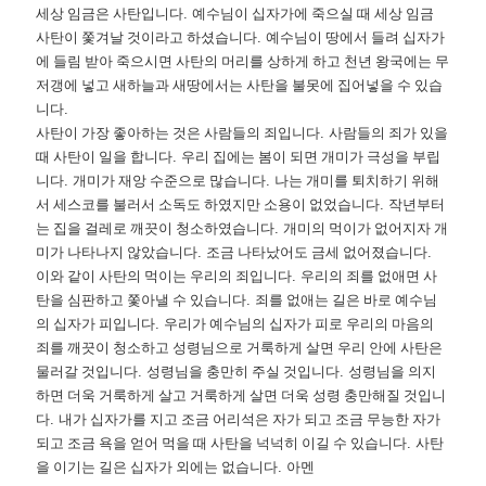
세상 임금은 사탄입니다
.
예수님이 십자가에 죽으실 때 세상 임금
사탄이 쫓겨날 것이라고 하셨습니다
.
예수님이 땅에서 들려 십자가
에 들림 받아 죽으시면 사탄의 머리를 상하게 하고 천년 왕국에는 무
저갱에 넣고 새하늘과 새땅에서는 사탄을 불못에 집어넣을 수 있습
니다
.
사탄이 가장 좋아하는 것은 사람들의 죄입니다
.
사람들의 죄가 있을
때 사탄이 일을 합니다
.
우리 집에는 봄이 되면 개미가 극성을 부립
니다
.
개미가 재앙 수준으로 많습니다
.
나는 개미를 퇴치하기 위해
서 세스코를 불러서 소독도 하였지만 소용이 없었습니다
.
작년부터
는 집을 걸레로 깨끗이 청소하였습니다
.
개미의 먹이가 없어지자 개
미가 나타나지 않았습니다
.
조금 나타났어도 금세 없어졌습니다
.
이와 같이 사탄의 먹이는 우리의 죄입니다
.
우리의 죄를 없애면 사
탄을 심판하고 쫓아낼 수 있습니다
.
죄를 없애는 길은 바로 예수님
의 십자가 피입니다
.
우리가 예수님의 십자가 피로 우리의 마음의
죄를 깨끗이 청소하고 성령님으로 거룩하게 살면 우리 안에 사탄은
물러갈 것입니다
.
성령님을 충만히 주실 것입니다
.
성령님을 의지
하면 더욱 거룩하게 살고 거룩하게 살면 더욱 성령 충만해질 것입니
다
.
내가 십자가를 지고 조금 어리석은 자가 되고 조금 무능한 자가
되고 조금 욕을 얻어 먹을 때 사탄을 넉넉히 이길 수 있습니다
.
사탄
을 이기는 길은 십자가 외에는 없습니다
.
아멘