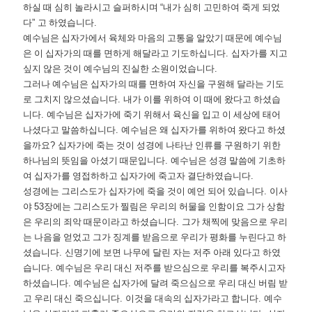
하실 때 심히 놀라시고 슬퍼하시며
“
내가 심히 고민하여 죽게 되었
다
”
고 하였습니다
.
예수님은 십자가에서 육체와 마음의 고통을 알았기 때문에 예수님
은 이 십자가의 때를 면하게 해달라고 기도하십니다
.
십자가를 지고
싶지 않은 것이 예수님의 진실한 소원이었습니다
.
그러나 예수님은 십자가의 때를 면하여 자신을 구원해 달라는 기도
로 그치지 않으셨습니다
.
내가 이를 위하여 이 때에 왔다고 하셨습
니다
.
예수님은 십자가에 죽기 위해서 육신을 입고 이 세상에 태어
나셨다고 말씀하십니다
.
예수님은 왜 십자가를 위하여 왔다고 하셨
을까요
?
십자가에 죽는 것이 성경에 나타난 인류를 구원하기 위한
하나님의 뜻임을 아셨기 때문입니다
.
예수님은 성경 말씀에 기초하
여 십자가를 영접하하고 십자가에 죽고자 결단하였습니다
.
성경에는 그리스도가 십자가에 죽을 것이 예언 되어 있습니다
.
이사
야
53
장에는 그리스도가 찔림은 우리의 허물을 인함이요 그가 상함
은 우리의 죄악 때문이라고 하셨습니다
.
그가 채찍에 맞음으로 우리
는 나음을 얻었고 그가 징계를 받음으로 우리가 평화를 누린다고 하
셨습니다
.
신명기에 보면 나무에 달린 자는 저주 아래 있다고 하였
습니다
.
예수님은 우리 대신 저주를 받으심으로 우리를 복주시고자
하셨습니다
.
예수님은 십자가에 달려 죽으심으로 우리 대신 버림 받
고 우리 대신 죽으십니다
.
이것을 대속의 십자가라고 합니다
.
예수