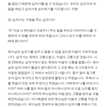
을 알았기 때문에 십자가를 질 수 있었습니다
.
우리도 십자가의 비
밀을 깨닫고 십자가로 승리하기를 기도합니다
.
아멘
(1)
십자가는 구원을 주는 십자가다
“27
지금 내
4)
마음이 괴로우니 무슨 말을 하리요 아버지여 나를 구
원하여 이 때를 면하게 하여 주옵소서 그러나 내가 이를 위하여 이
때에 왔나이다
”
예수님은 십자가를 앞두고 말할 수 없을 정도로 마음이 괴로우셨습
니다
.
십자가는 육체도 고통스럽고
,
마음도 고통스운 것입니다
.
시
편
22
편에는 십자가에서 받는 육체와 마음의 고통을 말합니다
.
예수
님은 십자가에서 물같이 쏟아졌으며 그 모든 뼈는 어그러졌으며 그
마음은 밀랍같이 그 속에서 녹았다고 나옵니다
.
힘이 말라 질그릇
조각 같이 부서지고 혀가 입천장에 붙었다고 하였습니다
.
주께서 나
를 죽음의 진토 속에 두셨다고 하였습니다
.
어찌하여 나를 버리시나
이까
?
어찌 나를 멀리 하여 돕지 아니하시오며 내 신음 소리를 듣지
아니하시나이까
?
외치며 하나님께도 버림 받는 고통을 받으실 것을
예언하셨습니다
.
마가복음에 보면 예수님은 마음의 고통을 직접 토
로하셨습니다
.
예수님은 겟세마네 동산에서 십자가를 위해서 기도