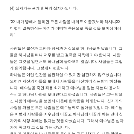
(4)
십자가는 관계 회복의 십자가입니다
.
“32
내가 땅에서 들리면 모든 사람을 내게로 이끌겠노라 하시니
33
이렇게 말씀하심은 자기가 어떠한 죽음으로 죽을 것을 보이심이러
라
”
사람들은 불신과 교만과 탐욕과 거짓으로 하나님을 떠났습니다
.
그
들은 하나님을 떠나 저주를 받고 결국은 지옥에 가야 합니다
.
사람
들은 그것을 알면서도 하나님께 돌아오지 않습니다
.
사람들은 그렇
게 완악합니다
.
그렇게 미련합니다
.
하나님은 이런 인간을 심판하실 수 있지만 심판하지 않으셨습니다
.
오히려 자신의 아들을 보내사 사람들을 대신하여 심판받게 하셨습
니다
.
예수님을 죽인 죄를 회개하고 예수님을 믿는 자는 다 용서해
주시고 하나님 나라로 보내겠다고 하셨습니다
.
사람들은 고난 받으
신 사랑의 예수님을 보면서 마음에 완악함을 회개합니다
.
십자가의
사랑을 깨달은 모든 사람들은 예수님께로 돌아올 것입니다
.
예수님
은 이렇게 사람들을 예수님께 이끌고 하나님께 이끌게 하는 깃이 십
자가의 사랑 외에는 없다는 것을 아셨습니다
.
그래서 예수님은 십자
가에 죽고자 그 길을 가는 것입니다
.
우리가 마음이 떠난 사람들을 돌이키는 길도 십자가의 사랑 외에는