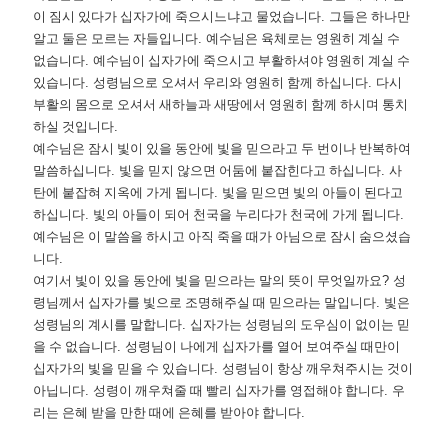
이 짐시 있다가 십자가에 죽으시느냐고 물었습니다
.
그들은 하나만
알고 둘은 모르는 자들입니다
.
예수님은 육체로는 영원히 계실 수
없습니다
.
예수님이 십자가에 죽으시고 부활하셔야 영원히 계실 수
있습니다
.
성령님으로 오셔서 우리와 영원히 함께 하십니다
.
다시
부활의 몸으로 오셔서 새하늘과 새땅에서 영원히 함께 하시며 통치
하실 것입니다
.
예수님은 잠시 빛이 있을 동안에 빛을 믿으라고 두 번이나 반복하여
말씀하십니다
.
빛을 믿지 않으면 어둠에 붙잡힌다고 하십니다
.
사
탄에 붙잡혀 지옥에 가게 됩니다
.
빛을 믿으면 빛의 아들이 된다고
하십니다
.
빛의 아들이 되어 천국을 누리다가 천국에 가게 됩니다
.
예수님은 이 말씀을 하시고 아직 죽을 때가 아님으로 잠시 숨으셨습
니다
.
여기서 빛이 있을 동안에 빛을 믿으라는 말의 뜻이 무엇일까요
?
성
령님께서 십자가를 빛으로 조명해주실 때 믿으라는 말입니다
.
빛은
성령님의 계시를 말합니다
.
십자가는 성령님의 도우심이 없이는 믿
을 수 없습니다
.
성령님이 나에게 십자가를 열어 보여주실 때만이
십자가의 빛을 믿을 수 있습니다
.
성령님이 항상 깨우쳐주시는 것이
아닙니다
.
성령이 깨우쳐줄 때 빨리 십자가를 영접해야 합니다
.
우
리는 은혜 받을 만한 때에 은혜를 받아야 합니다
.