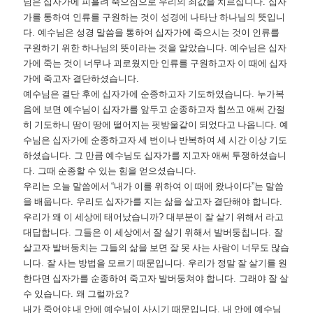
님은 십자가에 피흘려 죽으심으로 우리의 죄값을 치르십니다
.
십자
가를 통하여 인류를 구원하는 것이 성경에 나타난 하나님의 뜻입니
다
.
예수님은 성경 말씀을 통하여 십자가에 죽으시는 것이 인류를
구원하기 위한 하나님의 뜻이라는 것을 알았습니다
.
예수님은 십자
가에 죽는 것이 너무나 괴로웠지만 인류를 구원하고자 이 때에 십자
가에 죽고자 결단하셨습니다
.
예수님은 결단 후에 십자가에 순종하고자 기도하였습니다
.
누가복
음에 보면 예수님이 십자가를 앞두고 순종하고자 힘쓰고 애써 간절
히 기도하니 땀이 땅에 떨어지는 핏방울같이 되었다고 나옵니다
.
예
수님은 십자가에 순종하고자 세 번이나 반복하여 세 시간 이상 기도
하셨습니다
.
그 만큼 예수님도 십자가를 지고자 애써 투쟁하셨습니
다
.
그때 순종할 수 있는 힘을 얻으셨습니다
.
우리는 오늘 말씀에서
“
내가 이를 위하여 이 때에 왔나이다
”
는 말씀
을 배웁니다
.
우리도 십자가를 지는 삶을 살고자 결단해야 합니다
.
우리가 왜 이 세상에 태어났습니까
?
대부분이 잘 살기 위해서 라고
대답합니다
.
그들은 이 세상에서 잘 살기 위해서 발버둥칩니다
.
잘
살고자 발버둥치는 그들의 삶을 보면 잘 못 사는 사람이 너무도 많습
니다
.
잘 사는 방법을 모르기 때문입니다
.
우리가 정말 잘 살기를 원
한다면 십자가를 순종하여 죽고자 발버둥쳐야 합니다
.
그래야 잘 살
수 있습니다
.
왜 그럴까요
?
내가 죽어야 내 안에 예수님이 사시기 때문입니다
.
내 안에 예수님