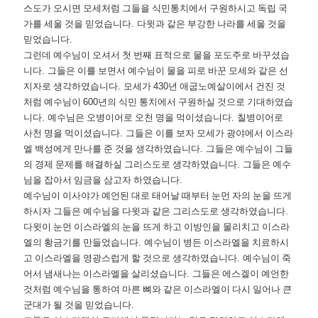
스도가 오시면 모세처럼 그들을 식민통치에서 구원하시고 독립 국
가를 세울 것을 믿었습니다
.
다윗과 같은 부강한 나라를 세울 것을
믿었습니다
.
그런데 예수님이 오셔서 첫 번째 표적으로 물을 포도주로 바꾸셨습
니다
.
그들은 이를 보면서 예수님이 물을 피로 바꾼 모세와 같은 선
지자로 생각하였습니다
.
모세가
430
년 애굽노예살이에서 건진 것
처럼 예수님이
600
년의 식민 통치에서 구원하실 것으로 기대하였습
니다
.
예수님은 오병이어로 오천 명을 먹이셨습니다
.
칠병이어로
사천 명을 먹이셨습니다
.
그들은 이를 보자 모세가 광야에서 이스라
엘 백성에게 만나를 준 것을 생각하였습니다
.
그들은 예수님이 그들
의 경제 문제를 해결하실 그리스도로 생각하였습니다
.
그들은 예수
님을 잡아서 임금을 삼고자 하였습니다
.
예수님이 이사야가 예언된 대로 태어날 때부터 눈먼 자의 눈을 뜨게
하시자 그들은 예수님을 다윗과 같은 그리스도로 생각하였습니다
.
다윗이 눈먼 이스라엘의 눈을 뜨게 하고 이방인을 물리치고 이스라
엘의 황금기를 만들었습니다
.
예수님이 병든 이스라엘을 치료하시
고 이스라엘을 영광스럽게 할 것으로 생각하였습니다
.
예수님이 죽
어서 냄새나는 이스라엘을 살리셨습니다
.
그들은 에스겔이 예언한
것처럼 예수님을 통하여 마른 뼈와 같은 이스라엘이 다시 일어나 큰
군대가 될 것을 믿었습니다
.