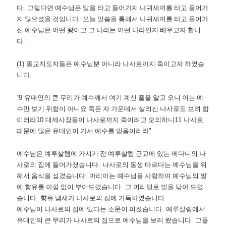
다
.
그렇다면 예수님은 말을 타고 들어가지 나귀새끼를 타고 들어가
지 않으셨을 것입니다
.
오늘 말씀을 통해서 나귀새끼를 타고 들어가
신 예수님은 어떤 왕이고 그 나라는 어떤 나라인지 배우고자 합니
다
.
(1)
종교지도자들은 예수님뿐 아니라 나사로까지 죽이고자 하였습
니다
.
“9
유대인의 큰 무리가 예수께서 여기 계신 줄을 알고 오니 이는 예
수만 보기 위함이 아니요 죽은 자 가운데서 살리신 나사로도 보려 함
이러라
10
대제사장들이 나사로까지 죽이려고 모의하니
11
나사로
때문에 많은 유대인이 가서 예수를 믿음이러라
”
예수님은 예루살렘에 가시기 전 예루살렘 근교에 있는 베다니의 나
사로의 집에 들어가셨습니다
.
나사로의 동생 마르다는 예수님을 위
해서 음식을 섬겼습니다
.
마리아는 예수님을 사랑하여 예수님의 발
에 향유를 아낌 없이 부어드렸습니다
.
그 머리털로 발을 닦아 드렸
습니다
.
향유 냄새가 나사로의 집에 가득하였습니다
.
예수님이 나사로의 집에 있다는 소문이 퍼졌습니다
.
예루살렘에서
유대인의 큰 무리가 나사로의 집으로 예수님을 보러 왔습니다
.
그들