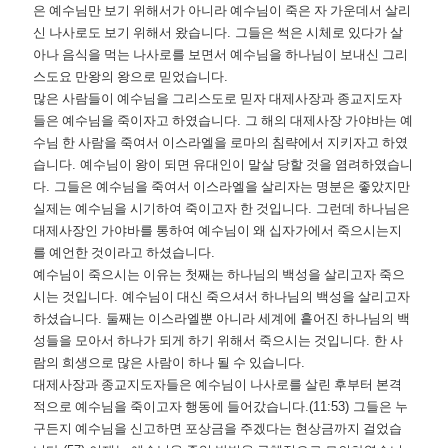
은 예수님만 보기 위해서가 아니라 예수님이 죽은 자 가운데서 살리
신 나사로도 보기 위해서 왔습니다
.
그들은 썩은 시체로 있다가 살
아나 음식을 먹는 나사로를 보면서 예수님을 하나님이 보내신 그리
스도요 만왕의 왕으로 믿었습니다
.
많은 사람들이 예수님을 그리스도로 믿자 대제사장과 종교지도자
들은 예수님을 죽이자고 하였습니다
.
그 해의 대제사장 가야바는 예
수님 한 사람을 죽여서 이스라엘을 로마의 침략에서 지키자고 하였
습니다
.
예수님이 왕이 되면 유대인이 말살 당할 것을 염려하였습니
다
.
그들은 예수님을 죽여서 이스라엘을 살리자는 명분은 좋았지만
실제는 예수님을 시기하여 죽이고자 한 것입니다
.
그런데 하나님은
대제사장인 가야바를 통하여 예수님이 왜 십자가에서 죽으시는지
를 예언한 것이라고 하셨습니다
.
예수님이 죽으시는 이유는 첫째는 하나님의 백성을 살리고자 죽으
시는 것입니다
.
예수님이 대신 죽으셔서 하나님의 백성을 살리고자
하셨습니다
.
둘째는 이스라엘뿐 아니라 세계에 흩어진 하나님의 백
성들을 모아서 하나가 되게 하기 위해서 죽으시는 것입니다
.
한 사
람의 희생으로 많은 사람이 하나 될 수 있습니다
.
대제사장과 종교지도자들은 예수님이 나사로를 살린 후부터 본격
적으로 예수님을 죽이고자 행동에 들어갔습니다
.(11:53)
그들은 누
구든지 예수님을 신고하면 포상금을 주겠다는 현상금까지 걸었습