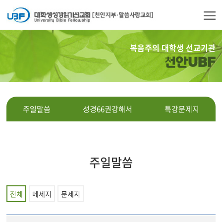
복음주의 대학생 선교기관
천안UBF
주일말씀
성경66권강해서
특강문제지
주일말씀
전체
메세지
문제지