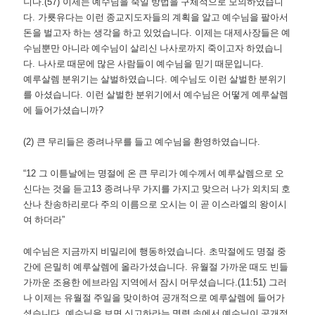
니다
.(57)
이제는 예수님을 죽일 방법을 구체적으로 모의하였습니
다
.
가룟유다는 이런 종교지도자들의 계획을 알고 예수님을 팔아서
돈을 벌고자 하는 생각을 하고 있었습니다
.
이제는 대제사장들은 예
수님뿐만 아니라 예수님이 살리신 나사로까지 죽이고자 하였습니
다
.
나사로 때문에 많은 사람들이 예수님을 믿기 때문입니다
.
예루살렘 분위기는 살벌하였습니다
.
예수님도 이런 살벌한 분위기
를 아셨습니다
.
이런 살벌한 분위기에서 예수님은 어떻게 예루살렘
에 들어가셨습니까
?
(2)
큰 무리들은 종려나무를 들고 예수님을 환영하였습니다
.
“12
그 이튿날에는 명절에 온 큰 무리가 예수께서 예루살렘으로 오
신다는 것을 듣고
13
종려나무 가지를 가지고 맞으러 나가 외치되 호
산나 찬송하리로다 주의 이름으로 오시는 이 곧 이스라엘의 왕이시
여 하더라
”
예수님은 지금까지 비밀리에 행동하였습니다
.
초막절에도 명절 중
간에 은밀히 예루살렘에 올라가셨습니다
.
유월절 가까운 때도 빈들
가까운 조용한 에브라임 지역에서 잠시 머무셨습니다
.(11:51)
그러
나 이제는 유월절 주일을 맞이하여 공개적으로 예루살렘에 들어가
셨습니다
.
예수님을 보면 신고하라는 명령 속에서 예수님이 공개적