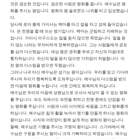
것은 겸손한 것입니다
.
겸손한 사람은 평화를 줍니다
.
예수님은 평
화를 주시는 왕입니다
.
평화의 왕 솔로몬도 나귀를 타고 입성했습니
다
.
당시에 로마 황제 가이사는 백마를 타고 칼을 차고 성에 들어갔습니
다
.
은 전쟁을 할 때 쓰는 병기입니다
.
백마는 군림하고 지배하는 것
입니다
.
가이사 아구스도는 말을 듣지 않으면 죽였습니다
.
말을 듣
지 않는 나라는 무자비하게 정복하였습니다
.
그는 사람들에게 공포
를 심어 다스렸습니다
.
세상 왕은 권위를 부르고 자신의 마음대로
통치하십니다
.
자신의 말을 듣지 않으면 가차없이 처벌합니다
.
이
런 왕의 다스림을 받으면 두렵습니다
.
그러나 나귀 타신 예수님은 섬기는 왕이십니다
.
우리를 믿고 기다려
주시며 우리가 행복하도록 도와주십니다
.
예수님의 다스림을 받으
면 마음에 평화를 누립니다
.
서로 간에도 화목하게 하십니다
.
예수님은 우리의 마음에 성령님으로 오셔서 세상이 줄 수 없는 평화
를 주십니다
.
파도 속에서도 숙면을 취하고 전쟁 중에도 단잠을 자
는 평화를 주십니다
.
사람과 나라 사이에도 싸움을 그치고 평화롭게
하십니다
.
예수님은 칼과 활을 녹여서 쟁기를 만들게 하시는 평화의
왕이십니다
.
사자와 어린양이 함께 살게 하는 평화의 왕이십니다
.
둘째
,
예수님은 기쁨을 주시는 구원의 왕이십니다
.
스가랴에서 예
수님은 구원을 주시는 왕이니 크게 기뻐하라고 하였습니다
.
예수님