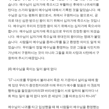
습니다
.
예수님이 십자가에 죽으시고 부활하신 후에야 나귀새끼를
탄다는 스가랴 말씀이 예수님에 대해서 기록된 것을 알았습니다
.
예
수님은 심기는 평화의 왕으로서
,
죄에서 구원하시는 왕으로서
,
공
의로 대신 심판 받으신 왕이 되기 위해서 십자가에 죽으시는 것입니
다
.
예수님이 우리의 진정한 왕이 되기 위해서는 십자가에 죽으셔야
합니다
.
예수님은 십자가에 죽으심으로 우리의 진정한 왕이 되셨습
니다
.
예수님이 십자가에 죽으실 때 유대인의 왕이라는 명패가 붙었
습니다
.
사람들이 예수님을 종려나무를 들고 환영한 의미도 알게 되
었습니다
.
무리들이 정말 예수님을 환영하는 것은 그들을 식민지와
가난에서 구원하시는 것이 아니라 그들을 죄와 사망과 사탄에서 구
원하여 주시기 때문입니다
.
(4)
예수님을 죽이는 일이 쓸데 없다
“17
나사로를 무덤에서 불러내어 죽은 자 가운데서 살리실 때에 함
께 있던 무리가 증언한지라
18
이에 무리가 예수를 맞음은 이
3)
표적
행하심을 들었음이러라
19
바리새인들이 서로 말하되 볼지어다 너
희 하는 일이 쓸 데 없다 보라 온 세상이 그를 따르는도다 하니라
”
예수님이 나귀를 타고 입성했을 때 왜 사람들이 예수님을 환영했는