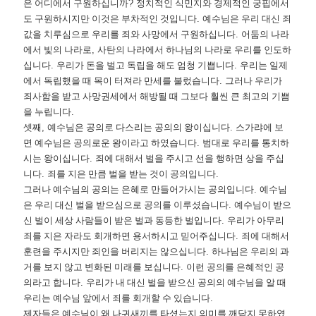
은 어디에서 구원하십니까
?
정치적인 식민지와 경제적인 궁핍에서
도 구원하시지만 이것은 부차적인 것입니다
.
예수님은 우리 대신 죄
값을 치루심으로 우리를 죄와 사망에서 구원하십니다
.
어둠의 나라
에서 빛의 나라로
,
사탄의 나라에서 하나님의 나라로 우리를 인도하
십니다
.
우리가 돈을 벌고 독립을 해도 엄청 기쁩니다
.
우리는 일제
에서 독립했을 때 목이 터져라 만세를 불렀습니다
.
그러나 우리가
죄사함을 받고 사망권세에서 해방될 때 그보다 훨씬 큰 최고의 기쁨
을 누립니다
.
셋째
,
예수님은 공의로 다스리는 공의의 왕이십니다
.
스가랴에 보
면 예수님은 공의로운 왕이라고 하였습니다
.
범대로 우리를 통치하
시는 왕이십니다
.
죄에 대해서 벌을 주시고 선을 행하면 상을 주십
니다
.
죄를 지은 만큼 벌을 받는 것이 공의입니다
.
그러나 예수님의 공의는 은혜로 만들어가시는 공의입니다
.
예수님
은 우리 대신 벌을 받으심으로 공의를 이루셨습니다
.
예수님이 받으
신 벌이 세상 사람들이 받은 벌과 동등한 벌입니다
.
우리가 아무리
죄를 지은 자라도 회개하면 용서하시고 믿어주십니다
.
죄에 대해서
훈련을 주시지만 죄인을 버리지는 않으십니다
.
하나님은 우리의 과
거를 보지 않고 변화된 미래를 보십니다
.
이런 공의를 은혜적인 공
의라고 합니다
.
우리가 내 대신 벌을 받으신 공의의 예수님을 알 때
우리는 예수님 앞에서 죄를 회개할 수 있습니다
.
제자들은 예수님이 왜 나귀새끼를 타셨는지 의미를 깨닫지 못하였