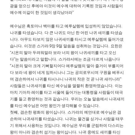
광을 얻으신 후에야 이것이 예수께 대하여 기록된 것임과 사람들이
예수께 이같이 한 것임이 생각났더라
”
예수님은 흑토마나 백마를 타고 예루살렘에 입성하지 않았습니다
.
나귀를 타셨습니다
.
다 큰 나귀도 아닌 한 어린 나귀 새끼를 타셨습
니다
.
아무도 타보지 않은 나귀새끼를 타시고 예루살렘에 들어가셨
습니다
.
이것은 스가랴
9
장
9
절 말씀을 성취하는 것입니다
.
요한은
“
시온의 딸아 두려워말라 보라 너의 왕이 나귀새끼를 타고 오신
다
”
는 말씀이라고 말합니다
.
스가랴서에는 조금 다르게 나옵니다
"
시온의 딸아 크게 기뻐할지어다 예루살렘의 딸아 즐거이 부를지어
다 보라 네 왕이 네게 임하시나니 그는 공의로우시며 구원을 베푸시
며 겸손하여서 나귀를 타시나니 나귀의 작은 것 곧 나귀 새끼니라
"
사람들은 나귀새끼를 타신 예수님을 열렬히 환영하였습니다
.
이는
마치 기아차 레이를 타고 서울에 들어가는 대통령을 사람들이 태극
기를 들고 환영하는 것과 같습니다
.
우리는 오늘 말씀에서 나귀새끼
를 타신 예수님은 어떤 왕인가 생각해볼 수 있습니다
.
첫째
,
겸손한 평화의 왕이십니다
.
스가랴의 예언대로 예수님은 겸
손하여 나귀새끼를 타셨습니다
.
나귀는 물건을 싣거나 사람을 태우
기 위해서 사용하는 것입니다
.
예수님은 우리를 군림하여 다스리는
왕이 아니라 겸손히 섬기는 왕이십니다
.
나귀 중에도 새끼를 타신