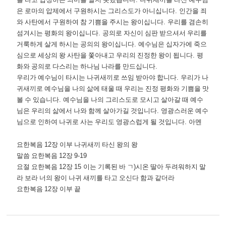
은 로마의 압제에서 구원하시는 그리스도가 아니십니다
.
인간을 죄
와 사탄에서 구원하여 참 기쁨을 주시는 왕이십니다
.
우리를 겸손히
섬겨시는 평화의 왕이십니다
.
공의로 자신이 심판 받으셔서 우리를
거룩하게 살게 하시는 공의의 왕이십니다
.
예수님은 십자가에 죽으
심으로 세상의 왕 사탄을 쫓아내고 우리의 진정한 왕이 됩니다
.
평
화와 공의로 다스리는 하나님 나라를 만드십니다
.
우리가 예수님이 타시는 나귀새끼로 쓰임 받아야 합니다
.
우리가 나
귀새끼로 예수님을 나의 삶에 태울 때 우리는 진정 평화와 기쁨을 맛
볼 수 있습니다
.
예수님을 나의 그리스도로 모시고 살아갈 때 예수
님은 우리의 삶에서 나와 함께 살아가길 것입니다
.
영광스러운 예수
님으로 인하여 나귀로 사는 우리도 영광스럽게 될 것입니다
.
아멘
요한복음
12
장 이부 나귀새끼 타신 왕의 왕
말씀 요한복음
12
장
9-19
요절 요한복음
12
장
15
이는 기록된 바 ㄱ
)
시온 딸아 두려워하지 말
라 보라 너의 왕이 나귀 새끼를 타고 오신다 함과 같더라
요한복음
12
장 이부 끝