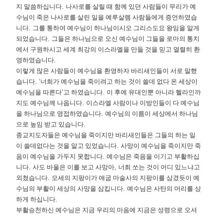
지 말씀하십니다
.
나사로를 살릴 때 함께 있던 사람들이 무리가 예
수님이 죽은 나사로를 살린 일을 예루살렘 사람들에게 증언하였습
니다
.
그를 통하여 예수님이 하나님이시오 그리스도요 왕임을 알게
되었습니다
.
그들은 하나님으로 오신 예수님이 그들을 로마의 통치
에서 구원하시고 세계 최강의 이스라엘을 만들 것을 믿고 열렬히 환
영하였습니다
.
이렇게 많은 사람들이 예수님을 환영하자 바리새인들이 서로 말했
습니다
. ‘
너희가 예수님을 죽이려고 하는 것이 쓸데 없다 온 세상이
예수님을 따른다
’
고 하였습니다
.
이 후에 유대인뿐 아니라 헬라인까
지도 예수님께 나옵니다
.
이스라엘 사람이나 이방인들이 다 예수님
을 하나님으로 영접하였습니다
.
예수님의 이름이 세상에서 하나님
으로 높임 받고 있습니다
.
종교지도자들은 예수님을 죽이지만 바리새인들은 그들의 하는 일
이 쓸데없다는 것을 알고 있었습니다
.
사망이 예수님을 죽이지만 죽
음이 예수님을 가두지 못합니다
.
예수님은 죽음을 이기고 부활하십
니다
.
사도 바울은 이를 보고 사망아
,
너희 쏘는 것이 어디 있느냐고
외쳤습니다
.
모세의 지팡이가 애굽 마술사의 지팡이를 삼겼듯이 예
수님의 부활이 세상의 사망을 삼킵니다
.
예수님은 사탄의 머리를 상
하게 하십니다
.
부활승천하신 예수님은 지금 우리의 마음에 지금은 성령으로 오셔