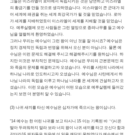
그들은 이스라엘이 로마에서 독립시키는 것은 당연하고 이스라엘
의 황금기를 만들 것으로 생각하였습니다
.
이스라엘이 큰 군대가 되
어 세계에 패권을 쥐는 세계 최강국가가 될 것을 믿었습니다
.
로마
가 세계를 지배하였듯이 이스라엘이 세계를 지배할 것을 믿었습니
다
.
예루살렘에 모인 사람들은 그런 열망으로 종려나무를 들고 예수
님을 열렬하게 환영하였습니다
.
그러나 우리는 예수님이 그런 왕이 아닌 것을 잘 아시죠
?
예수님은
정치 경제적인 독립과 번영을 위해서 오신 분이 아닙니다
.
물론 예
수님은 이런 문제도 해결해 주시고 해결해주시기를 원하십니다
.
하
지만 이것은 부차적인 문제입니다
.
예수님은 우리의 근본문제인 죄
와 죽음의 문제를 해결하고자 오셨습니다
.
우리를 사탄의 나라에서
하나님 나라로 인도하시고자 오셨습니다
.
예수님은 사탄에게서 하
나님 나라의 독립을 이루고 하나님 나라를 온 세계에 건설하고자 오
셨습니다
.
이런 모습은 예수님이 어떤 모습으로 예루살렘에 들어갔
는지 보면 더 분명히 알 수 있습니다
.
(3)
나귀 새끼를 타신 예수님은 십자가에 죽으시는 왕이십니다
.
“14
예수는 한 어린 나귀를 보고 타시니
15
이는 기록된 바 ㄱ
)
시온
딸아 두려워하지 말라 보라 너의 왕이 나귀 새끼를 타고 오신다 함과
같더라
16
제자들은 처음에 이 일을 깨닫지 못하였다가 예수께서 영