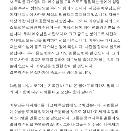
서 우리를 다스립니다
.
예수님을 그리스도로 영접하는 들에게 성령
님을 주셔서 성령님으로 우리의 왕이 되십니다
.
지금은 예수님도 왕
이지만 동시에 사탄도 세상의 임금으로 통치하고 있습니다
.
지금은
세상의 왕 사탄과 공존하는 세상입니다
.
그러나 예수님을 나의 그리
스도로 영접하면 예수님이 우리 마음의 왕이 되어 평화와 기쁨을 주
십니다
.
우리 예수님은 사탄보다 더 크고 좋으신 분이므로 사탄의
역사에도 모든 것을 합력하여 선을 이루십니다
.
예수님은 다시 오실
때는 예수님이 홀로 다스리는 왕이 되십니다
.
사탄을 잡아서 불못에
던집니다
.
우리 몸도 변화되고 자연 만물도 변화 될 것입니다
.
그러
므로 사탄이 종교지도자를 통하여 예수님을 죽이고자 하는 것이 다
쓸데 없습니다
.
예수님은 영원한 왕이 될 것입니다
.
결론 예수님은 십자가에 죽으셔서 왕이 되십니다
.
15
절을 보십시오
“
이는 기록된 바 ㄱ
)
시온 딸아 두려워하지 말라 보
라 너의 왕이 나귀 새끼를 타고 오신다 함과 같더라
”
예수님은 나귀새끼를 타고 예루살렘에 입성하였습니다
.
사람들은
예수님을 로마의 압제에서 구원하실 것으로 생각하고 세계 최강의
이스라엘을 만들 것으로 믿었습니다
.
그들은 종려나무를 흔들며 열
렬히 예수님을 환영하였습니다
.
그러나 그들은 예수님이 나귀새끼
를 타고 입성하는 의미를 알지 못했습니다
.
나귀새끼를 타신 예수님