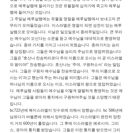
으로 예루살렘에 들어가신 것은 유월절에 십자가에 죽고자 예루살
렘에 들어가신 것입니다
.
그 주일날 예루살렘에는 유월절 명절을 예루살렘에서 보내고자 큰
무리가 모여들었습니다
.
이스라엘은 명절이 되면 성전이 있는 예루
살렘으로 모여듭니다
.
이날은 일요일로서 종려주일입니다
.
큰 무리
는 예수님이 오신다는 소문을 듣고 예수님을 대대적으로 환영하였
습니다
.
종려 가지를 가지고 나서서 외쳤습니다
.
종려가지는 승리
를 상징합니다
.
그들은 예수님을 승리의 주님으로 영접하였습니다
.
그들은
“
호산나 찬송하리로다 주의 이름으로 오시는 이 곧 이스라엘
의 왕이여
!”
찬송했습니다
.
호산나는
‘
주여
,
구원하소서
’
라는 말입
니다
.
그들은 구원자 예수님을 찬송하였습니다
. ‘
주의 이름으로 오
시는 이
’
라고 했는데 주는 하나님을 의미합니다
.
그들은 예수님을
하나님의 이름으로 오시는 이요
,
이스라엘의 왕으로 영접하였습니
다
.
예루살렘 사람들이 예수님을 이렇게 열렬하게 환영하는 것은 예
수님이 그들을 로마의 통치에서 구원하여주실 것을 소망했기 때문
입니다
.
bc722
년에 북이스라엘이 앗수르에 의해서 망했습니다
. bc 586
년에
남유다가 바벨론에 의해서 망하였습니다
.
이스라엘이 완전히 망한
지 거의
600
년이 흘렀습니다
.
그 후에 이스라엘은 폐르시아
,
그리
스
,
로마의 통치를 받았습니다
.
그들은 이런 통치를 받으면서 그리