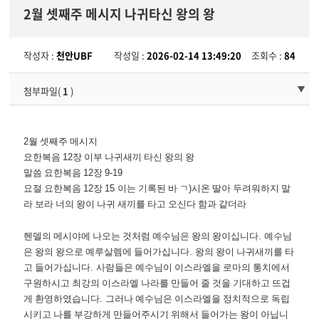
2월 셋째주 메시지 나귀타신 왕의 왕
작성자 :
천안UBF
작성일 :
2026-02-14 13:49:20
조회수 :
84
첨부파일(
1
)
2
월 셋째주 메시지
요한복음
12
장 이부 나귀새끼 타신 왕의 왕
말씀 요한복음
12
장
9-19
요절 요한복음
12
장
15
이는 기록된 바 ㄱ
)
시온 딸아 두려워하지 말
라 보라 너의 왕이 나귀 새끼를 타고 오신다 함과 같더라
헨델의 메시야에 나오는 것처럼 예수님은 왕의 왕이십니다
.
예수님
은 왕의 왕으로 예루살렘에 들어가십니다
.
왕의 왕이 나귀새끼를 타
고 들어가십니다
.
사람들은 예수님이 이스라엘을 로마의 통치에서
구원하시고 최강의 이스라엘 나라를 만들어 줄 것을 기대하고 뜨겁
게 환영하였습니다
.
그러나 예수님은 이스라엘을 정치적으로 독립
시키고 나를 부강하게 만들어주시기 위해서 들어가는 왕이 아닙니