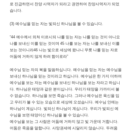
로 진급하면서 찬양 사역자가 되라고 권면하여 찬양사역자가 되었
습니다
.
(3)
예수님을 믿는 자는 빛되신 하나님을 볼 수 있습니다
.
“44
예수께서 외쳐 이르시되 나를 믿는 자는 나를 믿는 것이 아니요
나를 보내신 이를 믿는 것이며
45
나를 보는 자는 나를 보내신 이를
보는 것이니라
46
나는 빛으로 세상에 왔나니 무릇 나를 믿는 자로
어둠에 거하지 않게 하려 함이로라
”
예수님 믿는 자의 복을 말씀하십니다
.
예수님을 믿는 자는 예수님을
보내신 하나님을 믿는 것이라고 하십니다
.
예수님은 한 가지 더하여
예수님을 보는 자는 예수님을 보내신 하나님을 보는 자라고 하십니
다
.
하나님은 태양과 같은 분이십니다
.
우리가 태양을 가까이서 볼
수 없습니다
.
하나님을 보면 죽습니다
.
그러나 예수님은 육신을 입
고 우리가 볼 수 있는 모습으로 세상에 오셨습니다
.
예수님 안에는
하나님이 계십니다
.
빛되신 하나님이 계십니다
.
우리가 빛되신 예
수님을 보면 태양이신 하나님을 볼 수 있습니다
.
예수님을 보는 그 사람은 어둠에 거하지 않고 빛 가운데 거합니다
.
어둠은 죽음을 말합니다
.
사망권세에 시달리지 않습니다
.
두려움