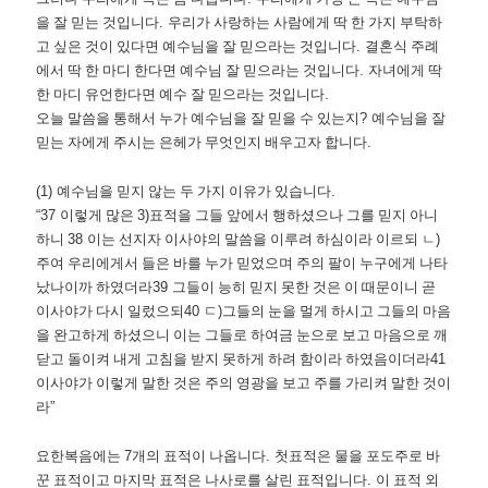
을 잘 믿는 것입니다
.
우리가 사랑하는 사람에게 딱 한 가지 부탁하
고 싶은 것이 있다면 예수님을 잘 믿으라는 것입니다
.
결혼식 주례
에서 딱 한 마디 한다면 예수님 잘 믿으라는 것입니다
.
자녀에게 딱
한 마디 유언한다면 예수 잘 믿으라는 것입니다
.
오늘 말씀을 통해서 누가 예수님을 잘 믿을 수 있는지
?
예수님을 잘
믿는 자에게 주시는 은헤가 무엇인지 배우고자 합니다
.
(1)
예수님을 믿지 않는 두 가지 이유가 있습니다
.
“37
이렇게 많은
3)
표적을 그들 앞에서 행하셨으나 그를 믿지 아니
하니
38
이는 선지자 이사야의 말씀을 이루려 하심이라 이르되 ㄴ
)
주여 우리에게서 들은 바를 누가 믿었으며 주의 팔이 누구에게 나타
났나이까 하였더라
39
그들이 능히 믿지 못한 것은 이 때문이니 곧
이사야가 다시 일렀으되
40
ㄷ
)
그들의 눈을 멀게 하시고 그들의 마음
을 완고하게 하셨으니 이는 그들로 하여금 눈으로 보고 마음으로 깨
닫고 돌이켜 내게 고침을 받지 못하게 하려 함이라 하였음이더라
41
이사야가 이렇게 말한 것은 주의 영광을 보고 주를 가리켜 말한 것이
라
”
요한복음에는
7
개의 표적이 나옵니다
.
첫표적은 물을 포도주로 바
꾼 표적이고 마지막 표적은 나사로를 살린 표적입니다
.
이 표적 외