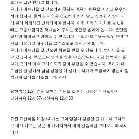
으라는 말만 했다고 합니다
.
우리가 예수님을 잘 믿으려면 첫째는 마음의 탐욕을 버리고 순수해
져야 합니다
.
둘째는 마음을 완고하게 하지 말고 겸손한 사람이 되
어 빨리 회개하고 변화되어야 합니다
.
이런 회개의 기회를 놓쳤을
때는 고통스럽지만 하나님이 주시는 훈련을 받아야 합니다
.
훈련을
받으면 회개하고 변화될 수 있습니다
.
우리가 예수님을 믿었으면 고
난을 각오하고 예수님을 그리스도로 고백해야 합니다
.
우리가 예수님을 잘 믿으면 치료를 받을 수 있습니다
.
하나님을 볼
수 있습니다
.
무엇보다 영생을 얻을 수 있습니다
.
지금 행복하게 살
다가 죽어서 예수 그리스도와 같이 부활할 수 있습니다
.
우리가 예
수님을 잘 믿어서 점점 영생을 더 많이 누리다가 부활하여 영원히 행
복하게 살기를 기도합니다
.
아멘
요한복음
12
장 강해 오부 예수님을 잘 믿는 사람은 누구일까
?
요한복음
12
장
37-
요한복음
12
장
50
요절 요한복음
12
장
50
나는 그의 명령이 영생인 줄 아노라 그러므
로 내가 이르는 것은 내 아버지께서 내게 말씀하신 그대로니라 하시
니라