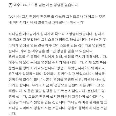
(5)
예수 그리스도를 믿는 자는 영생을 얻습니다
.
“50
나는 그의 명령이 영생인 줄 아노라 그러므로 내가 이르는 것은
내 아버지께서 내게 말씀하신 그대로니라 하시니라
”
하나님은 예수님에게 십자가에 죽으라고 명령하였습니다
.
십자가
에 죽으시고 부활하여 그리스도가 되라고 하셨습니다
.
하나님은 우
리에게 영생을 얻는 길은 예수 그리스도를 믿는 것이라고 명령하셨
습니다
.
우리는 예수님을 믿으면 영생을 얻을 수 있습니다
.
요한복음을 쓴 목적이 우리에게 영생
,
생명을 주시기 위해서입니다
.
예수님이 오신 목적도 영생을 주시기 위해서입니다
.
이제 요한복음
종반부를 향하여 가고 있습니다
.
영생이 무엇입니까
?
이제 아시나
요
?
제가 성경공부하며 확인하니 절반만 알고 있었습니다
.
영생을
정확하게 알아야 합니다
.
흔히 영생을 영원한 생명
,
영원히 사는 것
이라고 합니다
.
우리의 지금 이 생명으로 영원히 사는 것이라고 오
해합니다
.
이들은 정말 성경을 잘 모르는 사람입니다
.
불신자도 영
원히 삽니다
.
그들은 영원히 살지만 영원히 고통하며 살아갑니다
.
영생은 하나님의 생명을 얻는 것입니다
.
하나님과 바른 관계를 맺고
하나님 나라에서 영원히 사는 것입니다
.
영원히 행복하게 사는 것입
니다
.