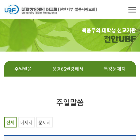
복음주의 대학생 선교기관
천안UBF
주일말씀
성경66권강해서
특강문제지
주일말씀
전체
메세지
문제지