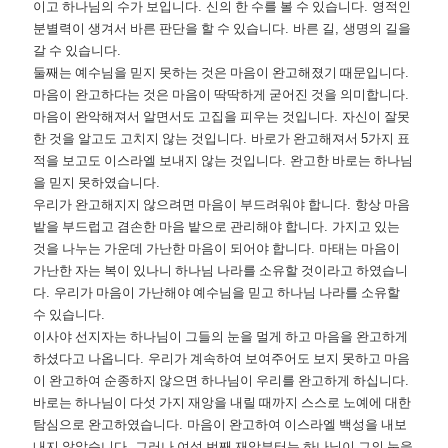
이고 하나님의 수가 보입니다
.
신의 한 수를 볼 수 있습니다
.
영적인
분별력이 생겨서 바른 판단을 할 수 있습니다
.
바른 길
,
생명의 길을
갈 수 있습니다
.
둘째는 예수님을 믿지 못하는 것은 마음이 완고해졌기 때문입니다
.
마음이 완고하다는 것은 마음이 딱딱하게 굳어진 것을 의미합니다
.
마음이 완악해져서 알면서도 고집을 피우는 것입니다
.
자신이 잘못
한 것을 알고도 고치지 않는 것입니다
.
바로가 완고해져서
5
가지 표
적을 보고도 이스라엘 보내지 않는 것입니다
.
완고한 바로는 하나님
을 믿지 못하였습니다
.
우리가 완고해지지 않으려면 마음이 부드려워야 합니다
.
항상 마음
밭을 부드럽고 겸손한 마음 밭으로 관리해야 합니다
.
가지고 있는
것을 나누는 가운데 가난한 마음이 되어야 합니다
.
마태는 마음이
가난한 자는 복이 있나니 하나님 나라를 소유할 것이라고 하였습니
다
.
우리가 마음이 가난해야 예수님을 믿고 하나님 나라를 소유할
수 있습니다
.
이사야 선지자는 하나님이 그들의 눈을 멀게 하고 마음을 완고하게
하셨다고 나옵니다
.
우리가 계속하여 보여주어도 보지 못하고 마음
이 완고하여 순종하지 않으면 하나님이 우리를 완고하게 하십니다
.
바로는 하나님이 다섯 가지 재앙을 내릴 때까지 스스로 노예에 대한
탐심으로 완고하였습니다
.
마음이 완고하여 이스라엘 백성을 내보
내지 않았습니다
.
그러나 여섯 번째 재앙부터는 하나님이 그의 눈을