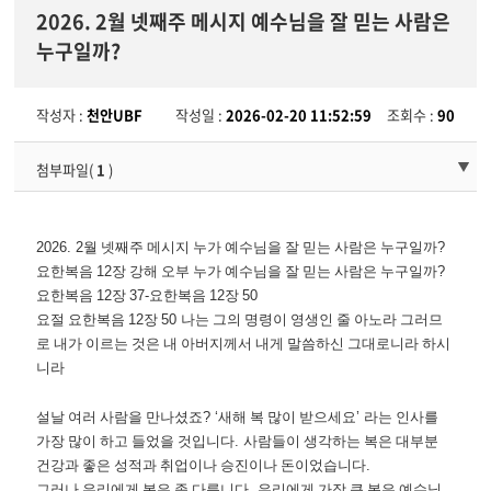
2026. 2월 넷째주 메시지 예수님을 잘 믿는 사람은
누구일까?
작성자 :
천안UBF
작성일 :
2026-02-20 11:52:59
조회수 :
90
첨부파일(
1
)
2026. 2
월 넷째주 메시지 누가 예수님을 잘 믿는 사람은 누구일까
?
요한복음
12
장 강해 오부 누가 예수님을 잘 믿는 사람은 누구일까
?
요한복음
12
장
37-
요한복음
12
장
50
요절 요한복음
12
장
50
나는 그의 명령이 영생인 줄 아노라 그러므
로 내가 이르는 것은 내 아버지께서 내게 말씀하신 그대로니라 하시
니라
설날 여러 사람을 만나셨죠
? ‘
새해 복 많이 받으세요
’
라는 인사를
가장 많이 하고 들었을 것입니다
.
사람들이 생각하는 복은 대부분
건강과 좋은 성적과 취업이나 승진이나 돈이었습니다
.
그러나 우리에게 복은 좀 다릅니다
.
우리에게 가장 큰 복은 예수님