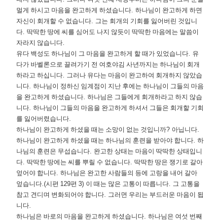
멀게 하시고 마음을 완고하게 하셨습니다
.
하나님이 완고하게 하면
자신이 회개할 수 없습니다
.
그는 회개의 기회를 잃어버린 것입니
다
.
딱딱한 땅에 씨를 심어도 나지 않듯이 딱딱한 마음에는 말씀이
자라지 않습니다
.
유다 백성도 하나님이 그 마음을 완고하게 할 때가 있었습니다
.
유
다가 바벨론으로 끌려가기 전 여호야김 사년까지는 하나님이 회개
하라고 하십니다
.
그러나 유다는 마음이 완고하여 회개하지 않았습
니다
.
하나님이 정하신 임계점이 지난 후에는 하나님이 그들의 마음
을 완고하게 하셨습니다
.
하나님은 그들에게 회개하라고 하지 않습
니다
.
하나님이 그들의 마음을 완고하게 하셔서 그들은 회개할 기회
를 잃어버렸습니다
.
하나님이 완고하게 하셨을 때는 소망이 없는 것입니까
?
아닙니다
.
하나님이 완고하게 하셨을 때는 하나님의 훈련을 받아야 합니다
.
하
나님의 훈련은 무섭습니다
.
완고한 상태는 마음이 딱딱한 상태입니
다
.
딱딱한 땅에는 씨를 뿌릴 수 없습니다
.
딱딱한 땅은 쟁기로 갈아
엎어야 합니다
.
하나님은 완고한 사람들의 등에 고랑을 내어 갈아
엎습니다
.(
시편
129
편
3)
이 때는 많은 고통이 따릅니다
.
그 고통을
참고 견디며 변화되어야 합니다
.
그러면 우리는 부드러운 마음이 됩
니다
.
하나님은 바로의 마음을 완고하게 하셨습니다
.
하나님은 여섯 번째