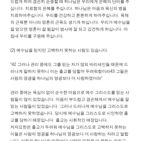
드럽게 하여 겸손히 순종할 때 하나님은 우리에게 은혜의 단비를 주
십니다
.
치료함의 은혜를 주십니다
.
하나님은 마음과 육신의 병을
치료하여주십니다
.
우리를 건강하고 튼튼하게 하여주십니다
.
육체
의 근육뿐 아니라 영혼의 근육도 생기게 하십니다
.
우리가 예수님을
잘 믿으면 영혼이 잘 됨같이 범사에 잘 되고 강건하게 하십니다
.
마
침내 우리를 구원해 주십니다
.
(2)
예수님을 믿지만 고백하지 못하는 사람도 있습니다
.
“42
그러나 관리 중에도 그를 믿는 자가 많되 바리새인들 때문에 드
러나게 말하지 못하니 이는 출교를 당할까 두려워함이라
43
그들은
사람의 영광을 하나님의 영광보다 더 사랑하였더라
”
관리 중에는 욕심이 없이 순수한 마음으로 예수 그리스도를 믿는 사
람들이 많이 있었습니다
.
마음이 부드럽고 겸손해져서 예수님을 잘
믿는 사람들이 있었습니다
.
그러나 드러나게 예수님을 그리스도로
고백하지 못하였습니다
.
당시에 예수님을 그리스도로 시인하면 출
교를 당하기 때문입니다
.
출교는 사회적인 매장입니다
.
저자요한은 출교가 두려워 예수님을 그리스도로 고백하지 못하는
이들은 사람의 영광을 하나님의 영광보다 더 사랑하는 자라고 말합
니다
.
이들은 하나님의 인정보다 사람의 인정을 더 원하는 자라고