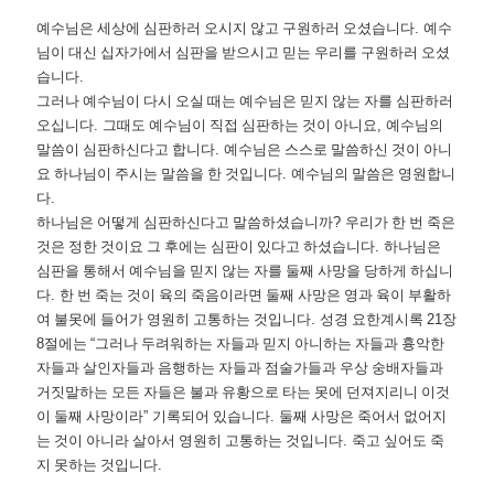
예수님은 세상에 심판하러 오시지 않고 구원하러 오셨습니다
.
예수
님이 대신 십자가에서 심판을 받으시고 믿는 우리를 구원하러 오셨
습니다
.
그러나 예수님이 다시 오실 때는 예수님은 믿지 않는 자를 심판하러
오십니다
.
그때도 예수님이 직접 심판하는 것이 아니요
,
예수님의
말씀이 심판하신다고 합니다
.
예수님은 스스로 말씀하신 것이 아니
요 하나님이 주시는 말씀을 한 것입니다
.
예수님의 말씀은 영원합니
다
.
하나님은 어떻게 심판하신다고 말씀하셨습니까
?
우리가 한 번 죽은
것은 정한 것이요 그 후에는 심판이 있다고 하셨습니다
.
하나님은
심판을 통해서 예수님을 믿지 않는 자를 둘째 사망을 당하게 하십니
다
.
한 번 죽는 것이 육의 죽음이라면 둘째 사망은 영과 육이 부활하
여 불못에 들어가 영원히 고통하는 것입니다
.
성경 요한계시록
21
장
8
절에는
“
그러나 두려워하는 자들과 믿지 아니하는 자들과 흉악한
자들과 살인자들과 음행하는 자들과 점술가들과 우상 숭배자들과
거짓말하는 모든 자들은 불과 유황으로 타는 못에 던져지리니 이것
이 둘째 사망이라
”
기록되어 있습니다
.
둘째 사망은 죽어서 없어지
는 것이 아니라 살아서 영원히 고통하는 것입니다
.
죽고 싶어도 죽
지 못하는 것입니다
.