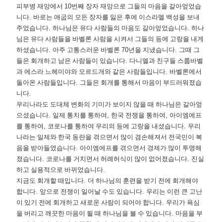
피부병 재앙에서
10
번째 장자 재앙으로 그들의 마음을 갈아엎었습
니다
.
바로는 애굽의 모든 장자를 잃은 후에 이스라엘 백성을 보내
주었습니다
.
하나님은 유다 사람들의 마음도 갈아엎었습니다
.
하나
님은 유다 사람들을 바벨론 사람을 시켜서 그들의 등에 고랑을 내게
하셨습니다
.
아주 고통스러운 바벨론
70
년을 지냈습니다
.
그때 그
들은 회개하고 남은 사람들이 있습니다
.
다니엘과 친구들 스룹바벨
과 에스라 느헤미야와 모르드개와 같은 사람들입니다
.
바벨론에서
돌아온 사람들입니다
.
그들은 회개를 통해서 마음이 부드러워졌습
니다
.
우리나라도 도대체 변화의 기미가 보이지 않을 때 하나님은 갈아엎
으셨습니다
.
일제 통치를 통하여
,
한국 전쟁을 통하여
,
아이엠에프
를 통하여
,
코로나를 통하여 우리의 등에 고랑을 내셨습니다
.
우리
나라는 일제와 한국 동란을 겪으면서 많이 겸손해져서 전국민이 복
음을 받아들였습니다
.
아이엠에프를 겪으면서 경제가 많이 투명해
졌습니다
.
코로나를 거치면서 허례허식이 많이 없어졌습니다
.
진실
하고 실용적으로 바뀌었습니다
.
지금도 회개할 때입니다
.
더 하나님의 훈련을 받기 전에 회개해야
합니다
.
앞으로 전쟁이 일어날 수도 있습니다
.
우리는 이런 큰 고난
이 있기 전에 회개하고 새로운 사람이 되어야 합니다
.
우리가 욕심
을 버리고 깨끗한 마음이 될 때 하나님을 볼 수 있습니다
.
마음을 부