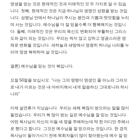
영생을 얻는 것은 현재적인 것과 미래적인 것 두 가지로 알 수 있습
니다
.
첫째
,
현재적인 것은 지금 하나님의 생명인 성령을 받는 것입
니다
.
성령님 안에서 하나님이 주시는 평안과 기쁨과 떳덧함을 누리
며 사는 것입니다
.
예수님을 더 잘 믿을수록 더 행복해지는 것입니
다
.
둘째
,
미래적인 것은 우리의 육신도 변화되어 부활하신 그리스
도와 같이 되는 것입니다
.
우리는 썩지 않고 강하고 영광스러운 영
체로 변화될 것입니다
.
새하늘과 새땅에서 영원히 하나님 나라를 누
리며 영생 복락하며 살 것입니다
.
결론
)
예수님을 믿는 것이 복입니다
.
요절
50
절을 보십시오
. “
나는 그의 명령이 영생인 줄 아노라 그러므
로 내가 이르는 것은 내 아버지께서 내게 말씀하신 그대로니라 하시
니라
”
이제 설연휴가 지났습니다
.
우리는 새해 복많이 받으라는 말을 많이
들었습니다
.
우리가 복 많이 받는 길은 예수님을 잘 믿는 것입니다
.
어떤 목사님이 자신의 아들 세 명을 주례하는데 딱 한 마디만 주례사
로 했다고 합니다
.
그것은 예수님을 잘 믿으라는 것입니다
.
한 경직
목사님이 돌아가시기 전에 목회자들이 많이 찾아왔는데 예수 잘 믿