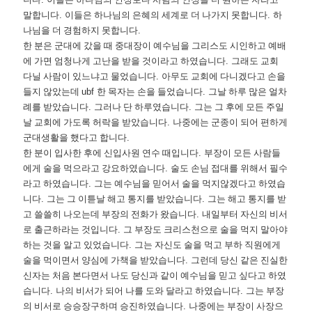
말합니다
.
이들은 하나님의 은혜의 세계로 더 나가지 못합니다
.
하
나님을 더 경험하지 못합니다
.
한 분은 군대에 갔을 때 중대장이 예수님을 그리스도 시인하고 예배
에 가면 엄청나게 고난을 받을 것이라고 하였습니다
.
그래도 교회
다닐 사람이 있느냐고 물었습니다
.
아무도 교회에 다니겠다고 손을
들지 않았는데
ubf
한 목자는 손을 들었습니다
.
그날 하루 많은 얼차
례를 받았습니다
.
그러나 단 하루였습니다
.
그는 그 후에 모든 주일
날 교회에 가도록 허락을 받았습니다
.
나중에는 군종이 되어 편하게
군대생활을 했다고 합니다
.
한 분이 입사한 후에 신입사원 연수 때입니다
.
부장이 모든 사람들
에게 술을 먹으라고 강요하였습니다
.
술도 손님 접대를 위해서 필수
라고 하였습니다
.
그는 예수님을 믿어서 술을 먹지않겠다고 하였습
니다
.
그는 그 이튿날 해고 통지를 받았습니다
.
그는 해고 통지를 받
고 쓸쓸히 나오는데 부장의 전화가 왔습니다
.
내일부터 자신의 비서
로 출근하라는 것입니다
.
그 부장도 크리스천으로 술을 먹지 말아야
하는 것을 알고 있었습니다
.
그는 자신도 술을 먹고 부하 직원에게
술을 먹이면서 양심에 가책을 받았습니다
.
그런데 당신 같은 진실한
신자는 처음 본다면서 나도 당신과 같이 예수님을 믿고 싶다고 하였
습니다
.
나의 비서가 되어 나를 도와 달라고 하였습니다
.
그는 부장
의 비서로 승승장구하며 승진하였습니다
.
나중에는 부장이 사장으