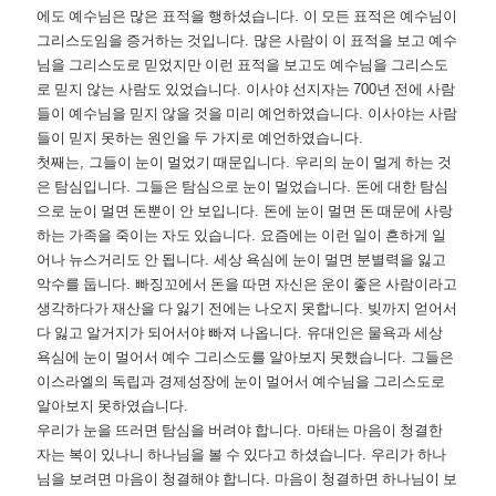
에도 예수님은 많은 표적을 행하셨습니다
.
이 모든 표적은 예수님이
그리스도임을 증거하는 것입니다
.
많은 사람이 이 표적을 보고 예수
님을 그리스도로 믿었지만 이런 표적을 보고도 예수님을 그리스도
로 믿지 않는 사람도 있었습니다
.
이사야 선지자는
700
년 전에 사람
들이 예수님을 믿지 않을 것을 미리 예언하였습니다
.
이사야는 사람
들이 믿지 못하는 원인을 두 가지로 예언하였습니다
.
첫째는
,
그들이 눈이 멀었기 때문입니다
.
우리의 눈이 멀게 하는 것
은 탐심입니다
.
그들은 탐심으로 눈이 멀었습니다
.
돈에 대한 탐심
으로 눈이 멀면 돈뿐이 안 보입니다
.
돈에 눈이 멀면 돈 때문에 사랑
하는 가족을 죽이는 자도 있습니다
.
요즘에는 이런 일이 흔하게 일
어나 뉴스거리도 안 됩니다
.
세상 욕심에 눈이 멀면 분별력을 잃고
악수를 둡니다
.
빠징꼬에서 돈을 따면 자신은 운이 좋은 사람이라고
생각하다가 재산을 다 잃기 전에는 나오지 못합니다
.
빚까지 얻어서
다 잃고 알거지가 되어서야 빠져 나옵니다
.
유대인은 물욕과 세상
욕심에 눈이 멀어서 예수 그리스도를 알아보지 못했습니다
.
그들은
이스라엘의 독립과 경제성장에 눈이 멀어서 예수님을 그리스도로
알아보지 못하였습니다
.
우리가 눈을 뜨러면 탐심을 버려야 합니다
.
마태는 마음이 청결한
자는 복이 있나니 하나님을 볼 수 있다고 하셨습니다
.
우리가 하나
님을 보려면 마음이 청결해야 합니다
.
마음이 청결하면 하나님이 보