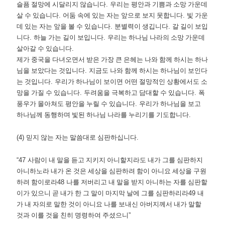
슬픔 절망에 시달리지 않습니다
.
우리는 평안과 기쁨과 소망 가운데
살 수 있습니다
.
어둠 속에 있는 자는 앞으로 보지 못합니다
.
빛 가운
데 있는 자는 앞을 볼 수 있습니다
.
분별력이 생깁니다
.
갈 길이 보입
니다
.
하늘 가는 길이 보입니다
.
우리는 하나님 나라의 소망 가운데
살아갈 수 있습니다
.
제가 중국을 다녀오면서 받은 가장 큰 은헤는 나와 함께 하시는 하나
님을 보았다는 것입니다
.
지금도 나와 함께 하시는 하나님이 보인다
는 것입니다
.
우리가 하나님이 보이면 어떤 절망적인 상황에서도 소
망을 가질 수 있습니다
.
두려움을 극복하고 담대할 수 있습니다
.
폭
풍우가 몰아쳐도 평안을 누릴 수 있습니다
.
우리가 하나님을 보고
하나님께 동행하며 빛된 하나님 나라를 누리기를 기도합니다
.
(4)
믿지 않는 자는 말씀대로 심판하십니다
.
“47
사람이 내 말을 듣고 지키지 아니할지라도 내가 그를 심판하지
아니하노라 내가 온 것은 세상을 심판하려 함이 아니요 세상을 구원
하려 함이로라
48
나를 저버리고 내 말을 받지 아니하는 자를 심판할
이가 있으니 곧 내가 한 그 말이 마지막 날에 그를 심판하리라
49
내
가 내 자의로 말한 것이 아니요 나를 보내신 아버지께서 내가 말할
것과 이를 것을 친히 명령하여 주셨으니
”