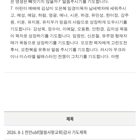
은 영생은 빼앗기지 않을까
?’
말씀주시기를 기도합니다
.
7.
어린이 예배에 김상미 오은혜 임경미목자 남새벽자매 세워주시
고
,
예성
,
예담
,
하람
,
영광
,
예나
,
시온
,
하경
,
유민성
,
한이정
,
강주
원
,
이윤
,
유지원
,
유지우가 믿음의 사람으로 성장하게 도우시기를
기도합니다
.
강성욱
,
정수아
,
이예닮
,
오동환
,
안한경
,
김지성 목동
이 목자로 성장하기를 기도합니다
.
임영빈
,
신은철
,
유주영 형제자
매가 목동으로 성장하기를 기도합니다
.
오요한 목자에게 고린도전
후서
,
요한복음 유튜브 말씀 주시기를 기도합니다
.
러시아 우크라
이나 이스라엘 팔레스타인 전쟁이 그치기를 기도합니다
.
아멘
제목
2026. 8-1 천안ubf(말씀사랑교회)감사 기도제목