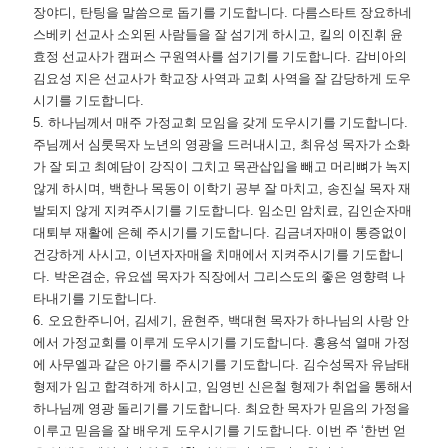
장야디
,
탄팅을 말씀으로 돕기를 기도합니다
.
다름스타트 장요하네
스베키 선교사 소외된 사람들을 잘 섬기게 하시고
,
킬의 이진휘 윤
효정 선교사가 캠퍼스 구원역사를 섬기기를 기도합니다
.
감비아의
김요성 지은 선교사가 학교장 사역과 교회 사역을 잘 감당하게 도우
시기를 기도합니다
.
5.
하나님께서 매주 가정교회 모임을 갖게 도우시기를 기도합니다
.
주님께서 심룻목자 노년의 영광을 드러내시고
,
최유성 목자가 소화
가 잘 되고 최예담이 강직이 그치고 목관삽입을 빼고 머리뼈가 녹지
않게 하시며
,
백한나 목동이 이학기 공부 잘 마치고
,
송진실 목자 재
발되지 않게 지켜주시기를 기도합니다
.
임소민 암치료
,
김인순자매
대퇴부 재활에 은혜 주시기를 기도합니다
.
김금녀자매이 통증없이
건강하게 사시고
,
이년자자매을 치매에서 지켜주시기를 기도합니
다
.
박온겸순
,
유요셉 목자가 직장에서 그리스도의 좋은 영향력 나
타내기를 기도합니다
.
6.
오요한주니어
,
김세기
,
윤현주
,
백대현 목자가 하나님의 사랑 안
에서 가정교회를 이루게 도우시기를 기도합니다
.
홍용석 열매 가정
에 사무엘과 같은 아기를 주시기를 기도합니다
.
김수성목자 유남태
형제가 임고 합격하게 하시고
,
임영빈 신은철 형제가 취업을 통해서
하나님께 영광 돌리기를 기도합니다
.
최요한 목자가 믿음의 가정을
이루고 믿음을 잘 배우게 도우시기를 기도합니다
.
이번 주
‘
한번 얻