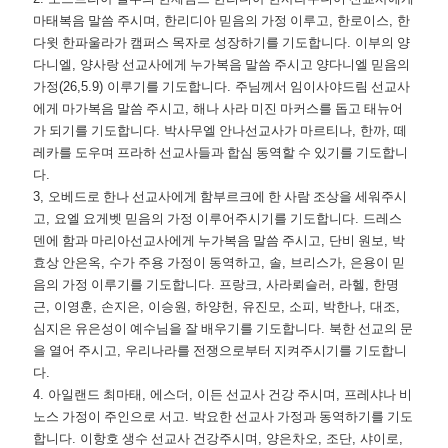
마태복음 말씀 주시며
,
한리디아 믿음의 가정 이루고
,
한로이스
,
한
다윗 한파울라가 캠퍼스 목자로 성장하기를 기도합니다
.
이부의 양
다니엘
,
양사랑 선교사에게 누가복음 말씀 주시고 양다니엘 믿음의
가정
(26,5.9)
이루기를 기도합니다
.
주님께서 임이사야드림 선교사
에게 마가복음 말씀 주시고
,
해나 사라 미진 마커스를 돕고 태뉴어
가 되기를 기도합니다
.
박사무엘 안나선교사가 마르티나
,
한까
,
떼
레카를 도우며 프라하 선교사들과 합심 동역할 수 있기를 기도합니
다
.
3,
오베드로 한나 선교사에게 함부르크에 한 사람 조상을 세워주시
고
,
요엘 요게벳 믿음의 가정 이루어주시기를 기도합니다
.
드레스
덴에 함과 마리아선교사에게 누가복음 말씀 주시고
,
단비 원보
,
박
효상 안은옥
,
수가 주용 가정이 동역하고
,
솔
,
브리스가
,
은용이 믿
음의 가정 이루기를 기도합니다
.
프랑크
,
사라뢰슬러
,
라헬
,
한명
근
,
이영훈
,
손지은
,
이승원
,
하양헌
,
유진모
,
소피
,
박한나
,
대조
,
심지은 유은성이 예수님을 잘 배우기를 기도합니다
.
북한 선교의 문
을 열어 주시고
,
우리나라를 전쟁으로부터 지켜주시기를 기도합니
다
.
4.
아일랜드 최마태
,
에스더
,
이든 선교사 건강 주시며
,
프레샤나 비
노스 가정이 주인으로 서고
.
박요한 선교사 가정과 동역하기를 기도
합니다
.
이항호 생수 선교사 건강주시며
,
양은차오
,
조단
,
샤이로
,