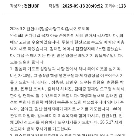
작성자 :
천안UBF
작성일 :
2025-09-13 20:49:52
조회수 :
123
2025.9-2
천안
ubf(
말씀사랑교회
)
감사기도제목
안성
ubf
손다니엘 목자 아들 손예찬이 세례 받아서 감사합니다
.
최
예담 고관절 수술하였습니다
.
두분의 헌신으로 수요일 예배당 이층
벽지 새로 하겠습니다
.
김태민 어머니 김진영자매
7
스텝 끝났습니
다
.
다음 주 메시지는 한 번 받은 영생은 빼앗기지 않을까
?
입니다
.
오늘 임원회 합니다
.
1.
말씀과 기도로 성령님과 사랑 안에서 하나 되어 이웃을 섬기며
,
비신자
10
명
,
그 중
5
명 학생 영혼구원과 제자양성을 이루어주시기
를 기도합니다
.
김태리
,
정흥련
,
남민우
,
임수봉 최형순
,
최종문 박
응호
,
윤두섭 조복희
,
홍화식 하화진
,
김대중 정재임 오구영 세례식
,
한이정 헌아식 할 수 있도록 기도합니다
.
학생회 남새벽 김태민 김
성범 백한나 최원학 박찬영 송용준 연요한 백요셉주니어 임마가 주
니어
,
임야곱
,
김산 형제자매가 제자로 서기를 기도합니다
. ubf
의
롼워드 더빌라
,
김느헤미야 미숙목자와 함께 하시고
,
천안
5
천
,
전
체
10
만 선교사를 파송하게 도우시기를 기도합니다
. 26.5.17
세계
선교대회 은혜 주시기를 기도합니다
.
2.
오스트리아 일부의 한제임스 한리디아 한사라주니어 선교사에게