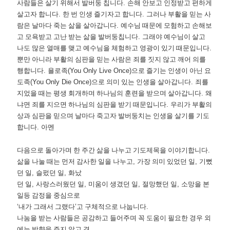
사람들은 살기 위해서 발버둥 칩니다
.
손해 안보고 인정받고 편하게
살고자 합니다
.
한 번 인생 즐기자고 합니다
.
그러나 부활을 믿는 사
람은 날마다 죽는 삶을 살아갑니다
.
예수님 때문에 모험하고 손해보
고 모욕받고 고난 받는 삶을 발버둥칩니다
.
그래야 예수님이 살고
나도 많은 열매를 맺고 예수님을 체험하고 영광이 있기 때문입니다
.
뿐만 아니라 부활의 심판을 믿는 사람은 죄를 짓지 않고 깨어 의를
행합니다
.
욜로족
(You Only Live Once)
으로 즐기는 인생이 아닌 요
도족
(You Only Die Once)
으로 의미 있는 인생을 살아갑니다
.
죄를
지었을 때는 평생 회개하며 하나님의 훈련을 받으며 살아갑니다
.
왜
냐면 죄를 지으면 하나님의 심판을 받기 때문입니다
.
우리가 부활의
상과 심판을 믿으며 날마다 죽고자 발버둥치는 인생을 살기를 기도
합니다
.
아멘
다음으로 돌아가며 한 주간 삶을 나누고 기도제목을 이야기합니다
.
삶을 나눌 때는 먼저 감사한 일을 나누고
,
가장 의미 있었던 일
,
기뻤
던 일
,
슬펐던 일
,
화났
던 일
,
사랑스러웠던 일
,
미움이 생겼던 일
,
절망했던 일
,
소망을 본
일등 감정을 중심으로
‘
내가 그래서 그랬다
’
고 구체적으로 나눕니다
.
나눔을 받는 사람들은 공감하고 들어주며 꼭 도움이 필요한 경우 외
에는 방향을 주지 않고 경