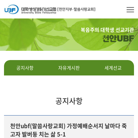
복음주의 대학생 선교기관
천안UBF
공지사항
자유게시판
세계선교
공지사항
천안ubf(말씀사랑교회) 가정예배순서지 날마다 죽
고자 발버둥 치는 삶 5-1