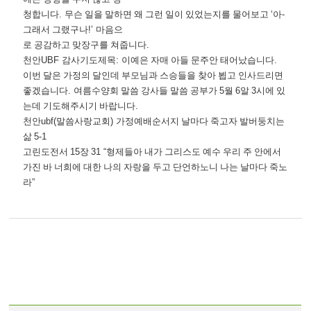
청합니다
.
무슨 일을 말하면 왜 그런 일이 있었는지를 물어보고
‘
아
-
그래서 그랬구나
!’
마음으
로 공감하고 맞장구를 쳐줍니다
.
천안
UBF
감사기도제목
:
이예은 자매 아들 문주안 태어났습니다
.
이번 달은 가정의 달인데 부모님과 스승들을 찾아 뵙고 인사드리면
좋겠습니다
.
여름수양회 말씀 강사들 말씀 공부가
5
월
6
알
3
시에 있
는데 기도해주시기 바랍니다
.
천안
ubf(
말씀사랑교회
)
가정예배순서지 날마다 죽고자 발버둥치는
삶
5-1
고린도전서
15
장
31 “
형제들아 내가 그리스도 예수 우리 주 안에서
가진 바 너희에 대한 나의 자랑을 두고 단언하노니 나는 날마다 죽노
라
”