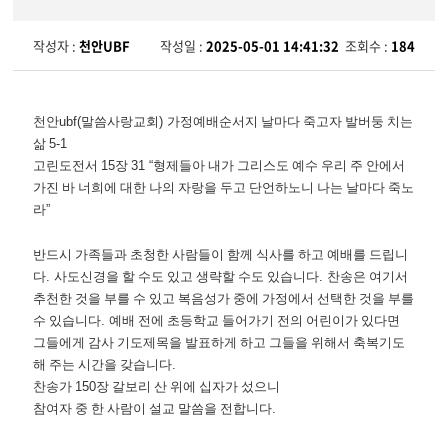
작성자 :
천안UBF
작성일 :
2025-05-01 14:41:32
조회수 :
184
천안
ubf(
말씀사랑교회
)
가정예배순서지 날마다 죽고자 발버둥 치는
삶
5-1
고린도전서
15
장
31 “
형제들아 내가 그리스도 예수 우리 주 안에서
가진 바 너희에 대한 나의 자랑을 두고 단언하노니 나는 날마다 죽노
라
”
반드시 가족들과 초청한 사람들이 함께 식사를 하고 예배를 드립니
다
.
사도신경을 할 수도 있고 생략할 수도 있습니다
.
찬송은 여기서
추천한 것을 부를 수 있고 복음성가 중에 가정에서 선택한 것을 부를
수 있습니다
.
예배 전에 초등학교 들어가기 전의 어린이가 있다면
그들에게 감사 기도제목을 발표하게 하고 그들을 위해서 축복기도
해 주는 시간을 갖습니다
.
찬송가
150
장 갈보리 산 위에 십자가 섰으니
참여자 중 한 사람이 설교 말씀을 전합니다
.