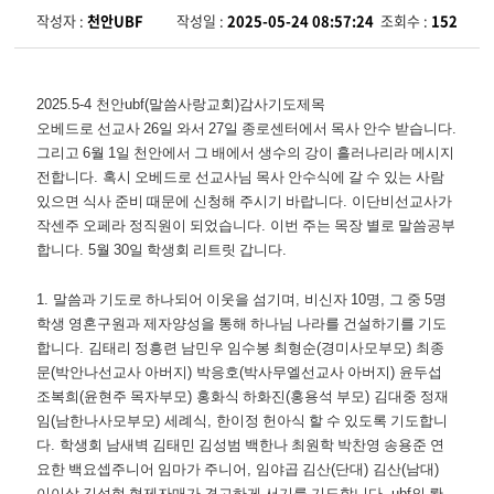
작성자 :
천안UBF
작성일 :
2025-05-24 08:57:24
조회수 :
152
2025.5-4
천안
ubf(
말씀사랑교회
)
감사기도제목
오베드로 선교사
26
일 와서
27
일 종로센터에서 목사 안수 받습니다
.
그리고
6
월
1
일 천안에서 그 배에서 생수의 강이 흘러나리라 메시지
전합니다
.
혹시 오베드로 선교사님 목사 안수식에 갈 수 있는 사람
있으면 식사 준비 때문에 신청해 주시기 바랍니다
.
이단비선교사가
작센주 오페라 정직원이 되었습니다
.
이번 주는 목장 별로 말씀공부
합니다
. 5
월
30
일 학생회 리트릿 갑니다
.
1.
말씀과 기도로 하나되어 이웃을 섬기며
,
비신자
10
명
,
그 중
5
명
학생 영혼구원과 제자양성을 통해 하나님 나라를 건설하기를 기도
합니다
.
김태리 정흥련 남민우 임수봉 최형순
(
경미사모부모
)
최종
문
(
박안나선교사 아버지
)
박응호
(
박사무엘선교사 아버지
)
윤두섭
조복희
(
윤현주 목자부모
)
홍화식 하화진
(
홍용석 부모
)
김대중 정재
임
(
남한나사모부모
)
세례식
,
한이정 헌아식 할 수 있도록 기도합니
다
.
학생회 남새벽 김태민 김성범 백한나 최원학 박찬영 송용준 연
요한 백요셉주니어 임마가 주니어
,
임야곱 김산
(
단대
)
김산
(
남대
)
이이삭 김성현 형제자매가 견고하게 서기를 기도합니다
. ubf
의 롼