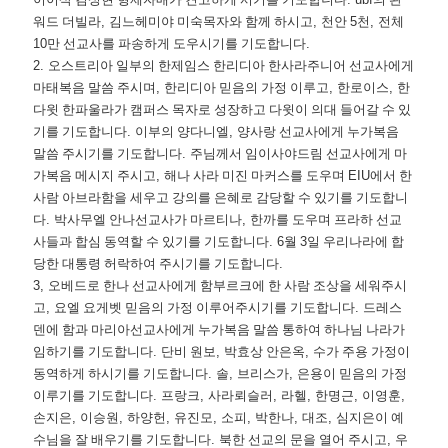
워드 더빌라
,
김느헤미야 미숙목자와 함께 하시고
,
천안
5
천
,
전체
10
만 선교사를 파송하게 도우시기를 기도합니다
.
2.
오스트리아 일부의 한제임스 한리디아 한사라주니어 선교사에게
마태복음 말씀 주시며
,
한리디아 믿음의 가정 이루고
,
한로이스
,
한
다윗 한파울라가 캠퍼스 목자로 성장하고 다윗이 의대 들어갈 수 있
기를 기도합니다
.
이부의 양다니엘
,
양사랑 선교사에게 누가복음
말씀 주시기를 기도합니다
.
주님께서 임이사야드림 선교사에게 마
가복음 메시지 주시고
,
해나 사라 미진 마커스를 도우며
EIU
에서 한
사람 아브라함을 세우고 강의를 은혜로 감당할 수 있기를 기도합니
다
.
박사무엘 안나선교사가 마르티나
,
한까를 도우며 프라하 선교
사들과 합심 동역할 수 있기를 기도합니다
. 6
월
3
일 우리나라에 합
당한 대통령 허락하여 주시기를 기도합니다
.
3,
오베드로 한나 선교사에게 함부르크에 한 사람 조상을 세워주시
고
,
요엘 요게벳 믿음의 가정 이루어주시기를 기도합니다
.
드레스
덴에 함과 마리아선교사에게 누가복음 말씀 통하여 하나님 나라가
임하기를 기도합니다
.
단비 원보
,
박효상 안은옥
,
수가 주용 가정이
동역하게 하시기를 기도합니다
.
솔
,
브리스가
,
은용이 믿음의 가정
이루기를 기도합니다
.
프랑크
,
사라뢰슬러
,
라헬
,
한명근
,
이영훈
,
손지은
,
이승원
,
하양헌
,
유진모
,
소피
,
박한나
,
대조
,
심지은이 예
수님을 잘 배우기를 기도합니다
.
북한 선교의 문을 열어 주시고
,
우