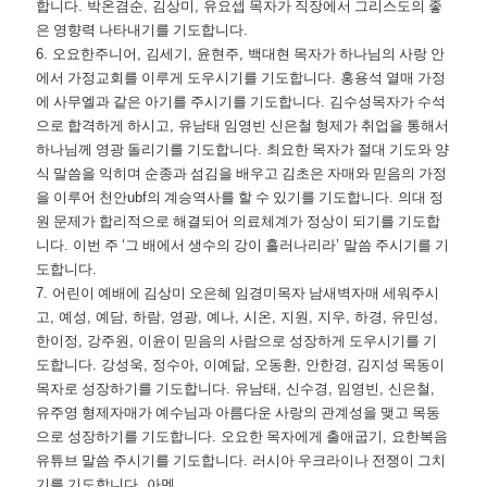
합니다
.
박온겸순
,
김상미
,
유요셉 목자가 직장에서 그리스도의 좋
은 영향력 나타내기를 기도합니다
.
6.
오요한주니어
,
김세기
,
윤현주
,
백대현 목자가 하나님의 사랑 안
에서 가정교회를 이루게 도우시기를 기도합니다
.
홍용석 열매 가정
에 사무엘과 같은 아기를 주시기를 기도합니다
.
김수성목자가 수석
으로 합격하게 하시고
,
유남태 임영빈 신은철 형제가 취업을 통해서
하나님께 영광 돌리기를 기도합니다
.
최요한 목자가 절대 기도와 양
식 말씀을 익히며 순종과 섬김을 배우고 김초은 자매와 믿음의 가정
을 이루어 천안
ubf
의 계승역사를 할 수 있기를 기도합니다
.
의대 정
원 문제가 합리적으로 해결되어 의료체계가 정상이 되기를 기도합
니다
.
이번 주
‘
그 배에서 생수의 강이 흘러나리라
’
말씀 주시기를 기
도합니다
.
7.
어린이 예배에 김상미 오은혜 임경미목자 남새벽자매 세워주시
고
,
예성
,
예담
,
하람
,
영광
,
예나
,
시온
,
지원
,
지우
,
하경
,
유민성
,
한이정
,
강주원
,
이윤이 믿음의 사람으로 성장하게 도우시기를 기
도합니다
.
강성욱
,
정수아
,
이예닮
,
오동환
,
안한경
,
김지성 목동이
목자로 성장하기를 기도합니다
.
유남태
,
신수경
,
임영빈
,
신은철
,
유주영 형제자매가 예수님과 아름다운 사랑의 관계성을 맺고 목동
으로 성장하기를 기도합니다
.
오요한 목자에게 출애굽기
,
요한복음
유튜브 말씀 주시기를 기도합니다
.
러시아 우크라이나 전쟁이 그치
기를 기도합니다
.
아멘