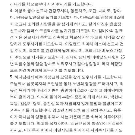
리나라를 핵으로부터 지켜 주시기를 기도합니다
.
4.
이항호 생수 선교사 건강주시며
,
양은차오
,
조단
,
샤이로
,
장야
디
,
탄팅을 말씀으로 돕기를 기도합니다
.
다름스타트 장요하네스베
키 선교사 소외된 사람들을 잘 섬기게 하시고
,
킬의 이진휘 윤효정
선교사가 캠퍼스 구원역사를 섬기기를 기도합니다
.
감비아의 김요
성 지은 선교사가 중학교 건축하고 학교장 사역과 교회 사역을 잘 감
당하게 도우시기를 기도합니다
.
아일랜드 최마태 에스더 선교사 건
강 주시며
,
축복이를 건강하게 낳게 하시며
,
프레샤나 비노스 가정
이 주인으로 서기를 기도합니다
.
김태민 남새벽 이예닮 임다윗이
25
년 여름수양회 말씀 강사로 세워주시고 김수성임경미 목자 회장단
으로 환경마련하게 도우시기를 기도합니다
.
5.
하나님께서 매주 가정교회 모임을 갖게 도우시기를 기도합니다
.
주님께서 심룻목자의 조현병을 통해 노년의 영광을 드러내시고
,
최
유성 목자가 하나님의 기쁨이 충만하여 소화가 잘 되고 최예담에게
복이 흘러가고
,
의식이 돌아와 부활의 증인이 되게 하시며
,
백한나
목동
,
김상기 형제
,
송진실 목자 재발되지 않게 불말과 불병거로 지
켜주시기를 기도합니다
.
임소민 자매 암치료에 은혜 주시고
,
용준
이가 하나님의 영광을 위해서 사는 가운데 모든 회복이 이루어지기
를 기도합니다
.
백고와 목자 어머니 김금녀님이 통증없이 건강하게
사시고
,
마가목자 어머니 이년자님을 치매에서 지켜주시기를 기도