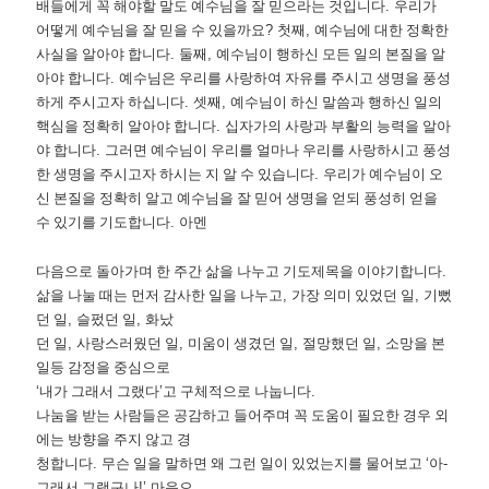
배들에게 꼭 해야할 말도 예수님을 잘 믿으라는 것입니다
.
우리가
어떻게 예수님을 잘 믿을 수 있을까요
?
첫째
,
예수님에 대한 정확한
사실을 알아야 합니다
.
둘째
,
예수님이 행하신 모든 일의 본질을 알
아야 합니다
.
예수님은 우리를 사랑하여 자유를 주시고 생명을 풍성
하게 주시고자 하십니다
.
셋째
,
예수님이 하신 말씀과 행하신 일의
핵심을 정확히 알아야 합니다
.
십자가의 사랑과 부활의 능력을 알아
야 합니다
.
그러면 예수님이 우리를 얼마나 우리를 사랑하시고 풍성
한 생명을 주시고자 하시는 지 알 수 있습니다
.
우리가 예수님이 오
신 본질을 정확히 알고 예수님을 잘 믿어 생명을 얻되 풍성히 얻을
수 있기를 기도합니다
.
아멘
다음으로 돌아가며 한 주간 삶을 나누고 기도제목을 이야기합니다
.
삶을 나눌 때는 먼저 감사한 일을 나누고
,
가장 의미 있었던 일
,
기뻤
던 일
,
슬펐던 일
,
화났
던 일
,
사랑스러웠던 일
,
미움이 생겼던 일
,
절망했던 일
,
소망을 본
일등 감정을 중심으로
‘
내가 그래서 그랬다
’
고 구체적으로 나눕니다
.
나눔을 받는 사람들은 공감하고 들어주며 꼭 도움이 필요한 경우 외
에는 방향을 주지 않고 경
청합니다
.
무슨 일을 말하면 왜 그런 일이 있었는지를 물어보고
‘
아
-
그래서 그랬구나
!’
마음으