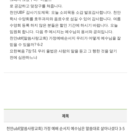
로 공감하고 맞장구를 쳐줍니다
.
천안
UBF
감사기도제목
:
오늘 소피목동 소감 발표감사합니다
.
천안
학사 수양회를 호두과자와 음료수로 섬길 수 있어 감사합니다
.
여름
수양회 등록 하지 않은 분들은 할인 기간에 하시기 바랍니다
.
오늘
임원회 합니다
.
다음 주 메시지는 예수님의 용서와 공의입니다
.
천안
ubf(
말씀사랑교회
)
가정예배순서지 우리가 어떻게 예수님을 잘
믿을 수 있을까
? 6-2
요한복음
7
장
51
우리 율법은 사람의 말을 듣고 그 행한 것을 알기
전에 심판하느냐
제목
천안ubf(말씀사랑교회) 가정 예배 순서지 예수님은 말씀대로 살아나셨다 3-5