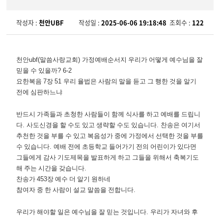
작성자 :
천안UBF
작성일 :
2025-06-06 19:18:48
조회수 :
122
천안
ubf(
말씀사랑교회
)
가정예배순서지 우리가 어떻게 예수님을 잘
믿을 수 있을까
? 6-2
요한복음
7
장
51
우리 율법은 사람의 말을 듣고 그 행한 것을 알기
전에 심판하느냐
반드시 가족들과 초청한 사람들이 함께 식사를 하고 예배를 드립니
다
.
사도신경을 할 수도 있고 생략할 수도 있습니다
.
찬송은 여기서
추천한 것을 부를 수 있고 복음성가 중에 가정에서 선택한 것을 부를
수 있습니다
.
예배 전에 초등학교 들어가기 전의 어린이가 있다면
그들에게 감사 기도제목을 발표하게 하고 그들을 위해서 축복기도
해 주는 시간을 갖습니다
.
찬송가
453
장 예수 더 알기 원하네
참여자 중 한 사람이 설교 말씀을 전합니다
.
우리가 해야할 일은 예수님을 잘 믿는 것입니다
.
우리가 자녀와 후