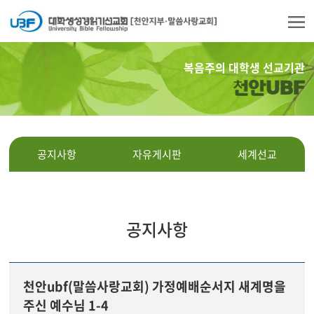
복음주의 대학생 선교기관
천안UBF
공지사항
자유게시판
세계선교
공지사항
천안ubf(말씀사랑교회) 가정예배순서지 새계명을
주신 예수님 1-4