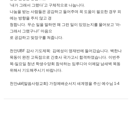
‘
내가 그래서 그랬다
’
고 구체적으로 나눕니다
.
나눔을 받는 사람들은 공감하고 들어주며 꼭 도움이 필요한 경우 외
에는 방향을 주지 않고 경
청합니다
.
무슨 일을 말하면 왜 그런 일이 있었는지를 물어보고
‘
아
-
그래서 그랬구나
!’
마음으
로 공감하고 맞장구를 쳐줍니다
.
천안
UBF
감사 기도제목
:
김예성이 영재반에 들어갔습니다
.
백한나
목동이 완전 고득점으로 간호사 국가고시 합격하였습니다
.
이번주
목
-
일요일 청년 학생수양회 참석하는 임루디아 이예닮 남새벽 목동
위해서 기도해주시기 바랍니다
.
천안
ubf(
말씀사랑교회
)
가정예배순서지 새계명을 주신 예수님
1-4