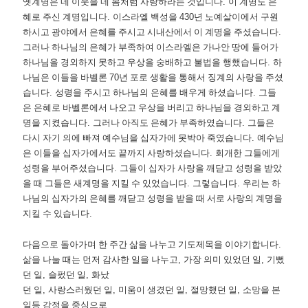
옛계명은 네 이웃을 네 몸처럼 사랑하라는 것입니다
.
이 계명도 은
혜로 주신 계명입니다
.
이스라엘 백성을
430
년 노예살이에서 구원
하시고 광야에서 은혜를 주시고 시내산에서 이 계명을 주셨습니다
.
그러나 하나님의 은혜가 부족하여 이스라엘은 가나안 땅에 들어가
하나님을 경외하지 못하고 우상을 숭배하고 불법을 행했습니다
.
하
나님은 이들을 바벨론
70
년 포로 생활을 통해서 징계의 사랑을 주셨
습니다
.
성령을 주시고 하나님의 은혜를 배우게 하셨습니다
.
그들
은 은혜로 바벨론에서 나오고 우상을 버리고 하나님을 경외하고 계
명을 지켰습니다
.
그러나 아직도 은혜가 부족하였습니다
.
그들은
다시 자기 의에 빠져 예수님을 십자가에 못박아 죽였습니다
.
예수님
은 이들을 십자가에서도 끝까지 사랑하셨습니다
.
회개한 그들에게
성령을 부어주셨습니다
.
그들이 십자가 사랑을 깨닫고 성령을 받았
을 때 그들은 새계명을 지킬 수 있었습니다
.
그렇습니다
.
우리는 하
나님의 십자가의 은혜를 깨닫고 성령을 받을 때 서로 사랑의 계명을
지킬 수 있습니다
.
다음으로 돌아가며 한 주간 삶을 나누고 기도제목을 이야기합니다
.
삶을 나눌 때는 먼저 감사한 일을 나누고
,
가장 의미 있었던 일
,
기뻤
던 일
,
슬펐던 일
,
화났
던 일
,
사랑스러웠던 일
,
미움이 생겼던 일
,
절망했던 일
,
소망을 본
일등 감정을 중심으로