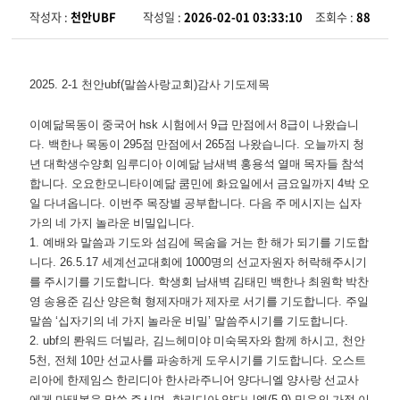
작성자 :
천안UBF
작성일 :
2026-02-01 03:33:10
조회수 :
88
2025. 2-1
천안
ubf(
말씀사랑교회
)
감사 기도제목
이예닮목동이 중국어
hsk
시험에서
9
급 만점에서
8
급이 나왔습니
다
.
백한나 목동이
295
점 만점에서
265
점 나왔습니다
.
오늘까지 청
년 대학생수양회 임루디아 이예닮 남새벽 홍용석 열매 목자들 참석
합니다
.
오요한모니타이예닮 쿰민에 화요일에서 금요일까지
4
박 오
일 다녀옵니다
.
이번주 목장별 공부합니다
.
다음 주 메시지는 십자
가의 네 가지 놀라운 비밀입니다
.
1.
예배와 말씀과 기도와 섬김에 목숨을 거는 한 해가 되기를 기도합
니다
. 26.5.17
세계선교대회에
1000
명의 선교자원자 허락해주시기
를 주시기를 기도합니다
.
학생회 남새벽 김태민 백한나 최원학 박찬
영 송용준 김산 양은혁 형제자매가 제자로 서기를 기도합니다
.
주일
말씀
‘
십자기의 네 가지 놀라운 비밀
’
말씀주시기를 기도합니다
.
2. ubf
의 롼워드 더빌라
,
김느헤미야 미숙목자와 함께 하시고
,
천안
5
천
,
전체
10
만 선교사를 파송하게 도우시기를 기도합니다
.
오스트
리아에 한제임스 한리디아 한사라주니어 양다니엘 양사랑 선교사
에게 마태복음 말씀 주시며
,
한리디아 양다니엘
(5.9)
믿음의 가정 이